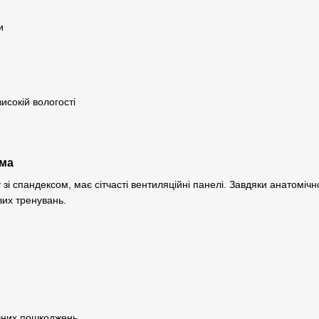
и
исокій вологості
рма
у зі спандексом, має сітчасті вентиляційні панелі. Завдяки анатом
вих тренувань.
чних пошкоджень