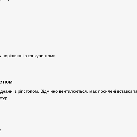
у порівнянні з конкурентами
остюм
днанні з ріпстопом. Відмінно вентилюється, має посилені вставки та
ктур.
х