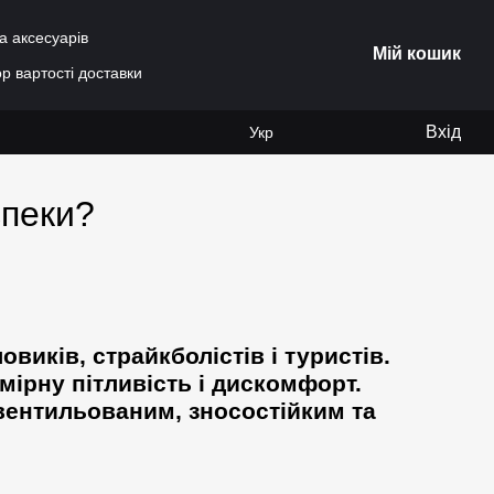
а аксесуарів
Мій кошик
р вартості доставки
Вхід
Укр
спеки?
виків, страйкболістів і туристів.
ірну пітливість і дискомфорт.
вентильованим, зносостійким та