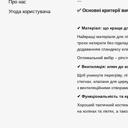
---
Про нас
✅ Основні критерії в
Угода користувача
✔ Матеріал: що краще д
Найкращі матеріали для літ
трохи натирати без підкла
додаванням спандексу ела
Оптимальний вибір – ріпст
✔ Вентиляція: ключ до 
Щоб уникнути перегріву, лі
стегнах, клапани для цирк
з вентиляційними отворам
✔ Функціональність та е
Хороший тактичний костюм 
на колінах та ліктях, а та