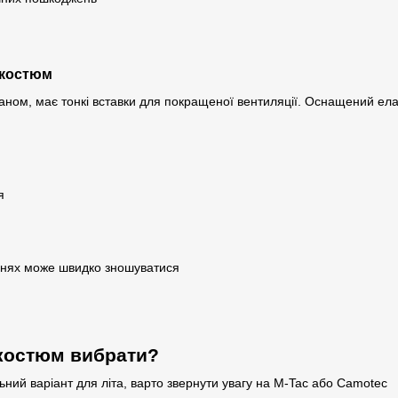
 костюм
аном, має тонкі вставки для покращеної вентиляції. Оснащений ел
я
ннях може швидко зношуватися
 костюм вибрати?
ний варіант для літа, варто звернути увагу на M-Tac або Camotec