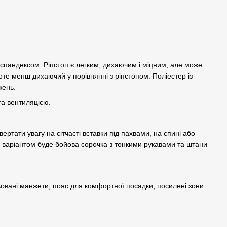
і спандексом. Ріпстоп є легким, дихаючим і міцним, але може
оте менш дихаючий у порівнянні з ріпстопом. Поліестер із
жень.
та вентиляцією.
ртати увагу на сітчасті вставки під пахвами, на спині або
м варіантом буде бойова сорочка з тонкими рукавами та штани
овані манжети, пояс для комфортної посадки, посилені зони