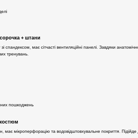
делі
а сорочка + штани
у зі спандексом, має сітчасті вентиляційні панелі. Завдяки анатом
вих тренувань.
чних пошкоджень
 костюм
он, має мікроперфорацію та водовідштовхувальне покриття. Підійде 