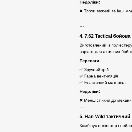
Недоліки:
❌ Трохи важчий за інші мо
---
4. 7.62 Tactical бойов
Виготовлений із поліестер
варіант для активних бойо
Переваги:
✅ Зручний крій
✅ Гарна вентиляція
✅ Еластичний матеріал
Недоліки:
❌ Менш стійкий до механі
---
5. Han-Wild тактичний
Комбінує поліестер і нейл