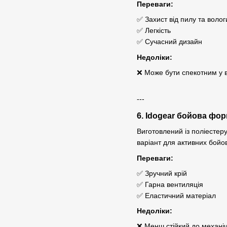
Переваги:
✅ Захист від пилу та волог
✅ Легкість
✅ Сучасний дизайн
Недоліки:
❌ Може бути спекотним у в
---
6. Idogear бойова фо
Виготовлений із поліестер
варіант для активних бойо
Переваги:
✅ Зручний крій
✅ Гарна вентиляція
✅ Еластичний матеріал
Недоліки:
❌ Менш стійкий до механі