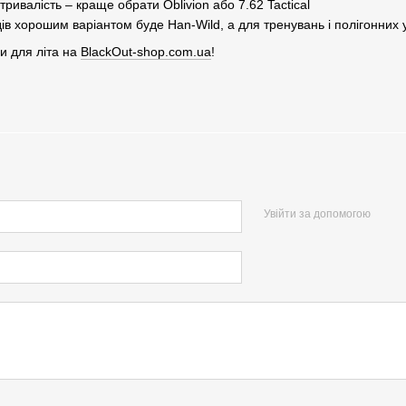
тривалість – краще обрати Oblivion або 7.62 Tactical
ів хорошим варіантом буде Han-Wild, а для тренувань і полігонних 
и для літа на
BlackOut-shop.com.ua
!
Увійти за допомогою