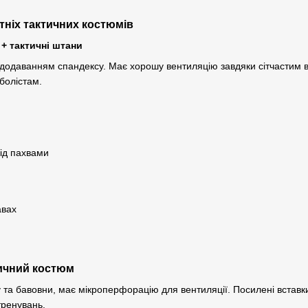
тніх тактичних костюмів
 + тактичні штани
з додаванням спандексу. Має хорошу вентиляцію завдяки сітчастим в
кболістам.
під пахвами
авах
тичний костюм
 та бавовни, має мікроперфорацію для вентиляції. Посилені вставки
тренувань.