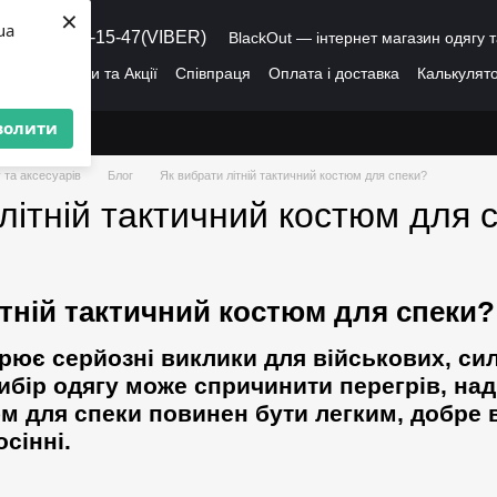
×
ua
8 (095) 486-15-47(VIBER)
BlackOut — інтернет магазин одягу т
ація
Знижки та Акції
Співпраця
Оплата і доставка
Калькулято
лог
Про нас
Угода користувача
волити
 та аксесуарів
Блог
Як вибрати літній тактичний костюм для спеки?
літній тактичний костюм для 
ітній тактичний костюм для спеки?
рює серйозні виклики для військових, сило
бір одягу може спричинити перегрів, надм
м для спеки повинен бути легким, добре 
сінні.