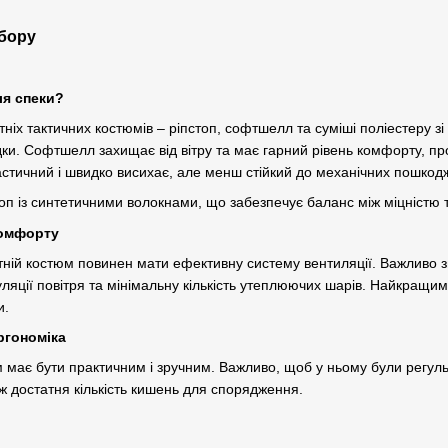
ибору
ля спеки?
ніх тактичних костюмів – ріпстоп, софтшелл та суміші поліестеру з
дки. Софтшелл захищає від вітру та має гарний рівень комфорту, пр
стичний і швидко висихає, але менш стійкий до механічних пошкод
оп із синтетичними волокнами, що забезпечує баланс між міцністю 
комфорту
тній костюм повинен мати ефективну систему вентиляції. Важливо зве
уляції повітря та мінімальну кількість утеплюючих шарів. Найкращи
и.
ргономіка
має бути практичним і зручним. Важливо, щоб у ньому були регуль
кож достатня кількість кишень для спорядження.