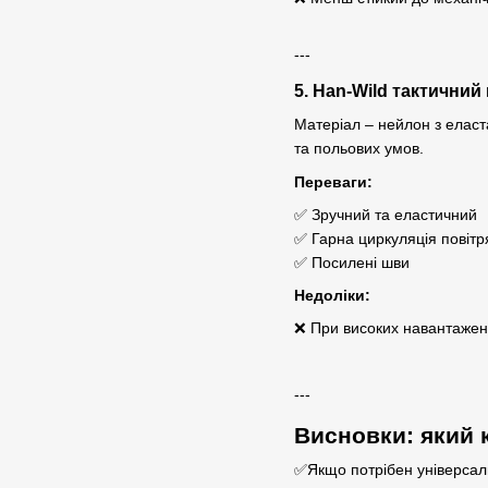
---
5. Han-Wild тактичний
Матеріал – нейлон з еласт
та польових умов.
Переваги:
✅ Зручний та еластичний
✅ Гарна циркуляція повітр
✅ Посилені шви
Недоліки:
❌ При високих навантаже
---
Висновки: який
✅Якщо потрібен універсаль