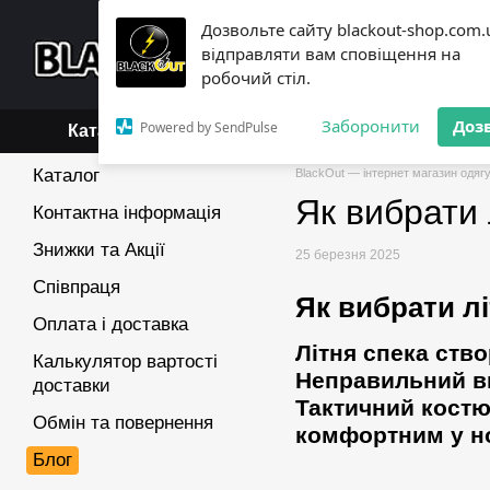
Перейти до основного контенту
Дозвольте сайту blackout-shop.com.
+38 (068) 119-18-19,
+3
відправляти вам сповіщення на
Каталог
Контактна інформ
робочий стіл.
Обмін та повернення
Б
Заборонити
Доз
Powered by SendPulse
Каталог
Каталог
BlackOut — інтернет магазин одягу
Як вибрати 
Контактна інформація
Знижки та Акції
25 березня 2025
Співпраця
Як вибрати л
Оплата і доставка
Літня спека ство
Калькулятор вартості
Неправильний ви
доставки
Тактичний костю
Обмін та повернення
комфортним у но
Блог