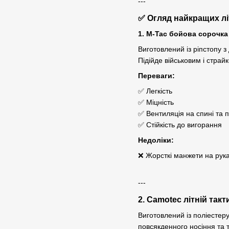
---
✅ Огляд найкращих лі
1. M-Tac бойова сорочка
Виготовлений із ріпстопу 
Підійде військовим і страй
Переваги:
✅ Легкість
✅ Міцність
✅ Вентиляція на спині та 
✅ Стійкість до вигорання
Недоліки:
❌ Жорсткі манжети на рук
---
2. Camotec літній так
Виготовлений із поліестеру
повсякденного носіння та 