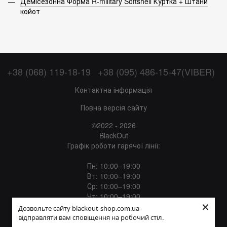
Демісезонна Форма R-military Softshell Куртка + Штани
койот
+38 (068) 119-18-19
+38 (095) 486-15-47(VIBER)
Контактна інформація
Повна версія сайту
©2022 - 2026
BlackOut
Графік роботи гарячої лінії:
Пн: 10:00–19:00
Вт: 10:00–19:00
Ср: 10:00–19:00
Чт: 10:00–19:00
×
Пт: 10:00–19:00
Дозвольте сайту blackout-shop.com.ua
Сб: 12:00–18:00
відправляти вам сповіщення на робочий стіл.
Нд: Вихідний