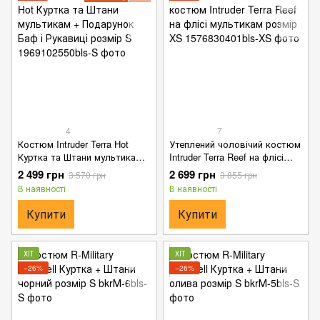
4
7
Костюм Intruder Terra Hot
Утеплений чоловічий костюм
Куртка та Штани мультикам +
Intruder Terra Reef на флісі
Подарунок Баф і Рукавиці
мультикам розмір XS
2 499 грн
2 699 грн
3 570 грн
3 855 грн
розмір S
В наявності
В наявності
Купити
Купити
ХІТ
ХІТ
−26%
−26%