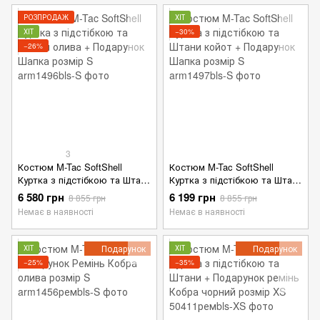
РОЗПРОДАЖ
ХІТ
ХІТ
−30%
−26%
3
Костюм M-Tac SoftShell
Костюм M-Tac SoftShell
Куртка з підстібкою та Штани
Куртка з підстібкою та Штани
олива + Подарунок Шапка
койот + Подарунок Шапка
6 580 грн
6 199 грн
8 855 грн
8 855 грн
розмір S
розмір S
Немає в наявності
Немає в наявності
Подарунок
Подарунок
ХІТ
ХІТ
−25%
−35%