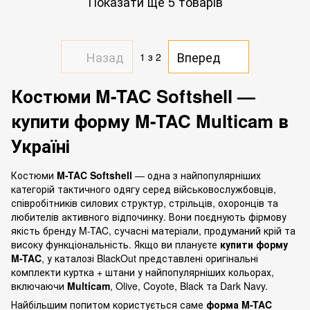
Показати ще 5 товарів
Назад
Вперед
1
з 2
Костюми M-TAC Softshell —
купити форму M-TAC Multicam в
Україні
Костюми
M-TAC Softshell
— одна з найпопулярніших
категорій тактичного одягу серед військовослужбовців,
співробітників силових структур, стрільців, охоронців та
любителів активного відпочинку. Вони поєднують фірмову
якість бренду M-TAC, сучасні матеріали, продуманий крій та
високу функціональність. Якщо ви плануєте
купити форму
M-TAC
, у каталозі BlackOut представлені оригінальні
комплекти куртка + штани у найпопулярніших кольорах,
включаючи
Multicam
, Olive, Coyote, Black та Dark Navy.
Найбільшим попитом користується саме
форма M-TAC