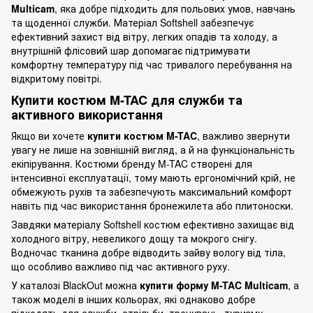
Multicam
, яка добре підходить для польових умов, навчань
та щоденної служби. Матеріал Softshell забезпечує
ефективний захист від вітру, легких опадів та холоду, а
внутрішній флісовий шар допомагає підтримувати
комфортну температуру під час тривалого перебування на
відкритому повітрі.
Купити костюм M-TAC для служби та
активного використання
Якщо ви хочете
купити костюм M-TAC
, важливо звернути
увагу не лише на зовнішній вигляд, а й на функціональність
екіпірування. Костюми бренду M-TAC створені для
інтенсивної експлуатації, тому мають ергономічний крій, не
обмежують рухів та забезпечують максимальний комфорт
навіть під час використання бронежилета або плитоноски.
Завдяки матеріалу Softshell костюм ефективно захищає від
холодного вітру, невеликого дощу та мокрого снігу.
Водночас тканина добре відводить зайву вологу від тіла,
що особливо важливо під час активного руху.
У каталозі BlackOut можна
купити форму M-TAC Multicam
, а
також моделі в інших кольорах, які однаково добре
підходять для служби, стрільби, тренувань, туризму,