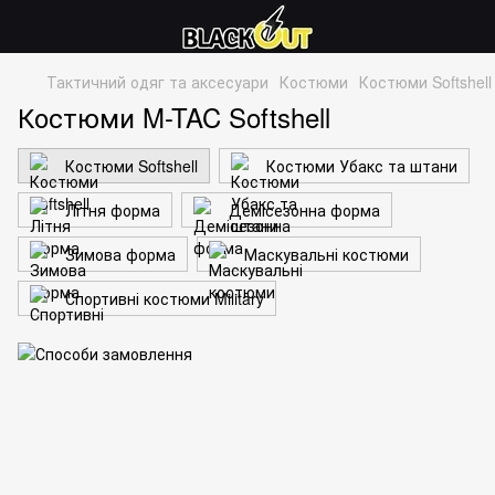
Тактичний одяг та аксесуари
Костюми
Костюми Softshell
Костюми M-TAC Softshell
Костюми Softshell
Костюми Убакс та штани
Літня форма
Демісезонна форма
Зимова форма
Маскувальні костюми
Спортивні костюми Military