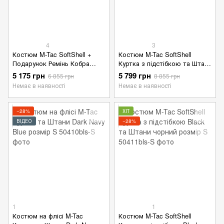
4
3
Костюм M-Tac SoftShell +
Костюм M-Tac SoftShell
Подарунок Ремінь Кобра
Куртка з підстібкою та Штани
олива розмір S
+ Подарунок ремінь Кобра
5 175 грн
5 799 грн
6 855 грн
8 855 грн
чорний розмір XS
Немає в наявності
Немає в наявності
−28%
ХІТ
ВІДЕО
−28%
1
1
Костюм на флісі M-Tac
Костюм M-Tac SoftShell