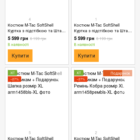
4
1
Костюм M-Tac SoftShell
Костюм M-Tac SoftShell
Куртка з підстібкою та Штани
Куртка з підстібкою та Штани
Dark Navy Blue розмір L
Dark Navy Blue + Подарунок
5 599 грн
5 599 грн
6 199 грн
6 199 грн
ремінь Кобра розмір L
В наявності
В наявності
Купити
Купити
Подарунок
ХІТ
ХІТ
−27%
−27%
5
2
Костюм M-Tac SoftShell
Костюм M-Tac SoftShell