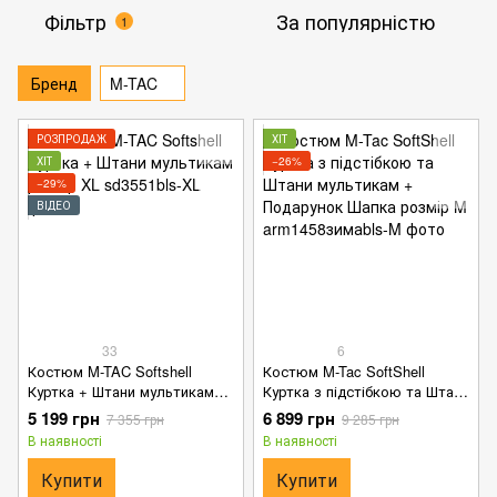
Фільтр
За популярністю
1
Бренд
M-TAC
РОЗПРОДАЖ
ХІТ
ХІТ
−26%
−29%
ВІДЕО
33
6
Костюм M-TAC Softshell
Костюм M-Tac SoftShell
Куртка + Штани мультикам
Куртка з підстібкою та Штани
розмір XL
мультикам + Подарунок
5 199 грн
6 899 грн
7 355 грн
9 285 грн
Шапка розмір M
В наявності
В наявності
Купити
Купити