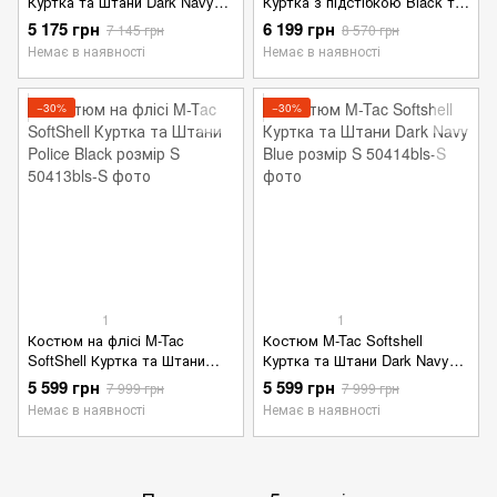
Куртка та Штани Dark Navy
Куртка з підстібкою Black та
Blue розмір S
Штани чорний розмір S
5 175 грн
6 199 грн
7 145 грн
8 570 грн
Немає в наявності
Немає в наявності
−30%
−30%
1
1
Костюм на флісі M-Tac
Костюм M-Tac Softshell
SoftShell Куртка та Штани
Куртка та Штани Dark Navy
Police Black розмір S
Blue розмір S
5 599 грн
5 599 грн
7 999 грн
7 999 грн
Немає в наявності
Немає в наявності