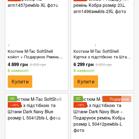
1
1
Костюм M-Tac SoftShell
Костюм M-Tac SoftShell
койот + Подарунок Ремінь
Куртка з підстібкою та Штани
Кобра розмір XL
олива + Подарунок ремінь
4 899 грн
6 299 грн
6 855 грн
8 855 грн
Кобра розмір 2XL
В наявності
В наявності
Купити
Купити
Подарунок
ХІТ
ХІТ
−10%
−10%