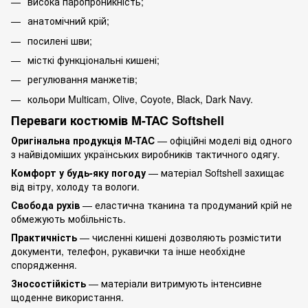
висока паропроникність;
анатомічний крій;
посилені шви;
місткі функціональні кишені;
регулювання манжетів;
кольори Multicam, Olive, Coyote, Black, Dark Navy.
Переваги костюмів M-TAC Softshell
Оригінальна продукція M-TAC
— офіційні моделі від одного
з найвідоміших українських виробників тактичного одягу.
Комфорт у будь-яку погоду
— матеріал Softshell захищає
від вітру, холоду та вологи.
Свобода рухів
— еластична тканина та продуманий крій не
обмежують мобільність.
Практичність
— численні кишені дозволяють розмістити
документи, телефон, рукавички та інше необхідне
спорядження.
Зносостійкість
— матеріали витримують інтенсивне
щоденне використання.