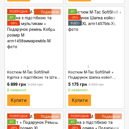
Подарунок
РОЗПРОДАЖ
ХІТ
ХІТ
−25%
−26%
ВІДЕО
1
5
Костюм M-Tac SoftShell
Костюм M-Tac SoftShell +
Куртка з підстібкою та Штани
Подарунок Шапка койот
мультикам + Подарунок
розмір XL
6 899 грн
5 175 грн
9 285 грн
6 855 грн
ремінь Кобра розмір M
В наявності
В наявності
Купити
Купити
Подарунок
Подарунок
РОЗПРОДАЖ
РОЗПРОДАЖ
ХІТ
ХІТ
−29%
−29%