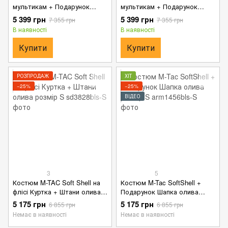
мультикам + Подарунок
мультикам + Подарунок
Шапка розмір XL
Ремінь Кобра розмір XL
5 399 грн
5 399 грн
7 355 грн
7 355 грн
В наявності
В наявності
Купити
Купити
РОЗПРОДАЖ
ХІТ
−25%
−25%
ВІДЕО
3
5
Костюм M-TAC Soft Shell на
Костюм M-Tac SoftShell +
флісі Куртка + Штани олива
Подарунок Шапка олива
розмір S
розмір S
5 175 грн
5 175 грн
6 855 грн
6 855 грн
Немає в наявності
Немає в наявності