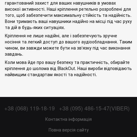
гарантований захист для ваших навушників в умовах
високої активності. Наші кріплення ретельно розроблені для
того, щоб забезпечити максимальну стійкість та надійність.
Вони тримають ваші навушники надійно на місці під час руху
та дій в будь-яких ситуаціях.
Кріплення не лише надійні, але і забезпечують зручне
носіння та легкий доступ до вашого аудіообладнання. Таким
чином, ви завжди можете бути на зв'язку під час виконання
завдань.
Коли мова йде про вашу безпеку та практичність, обирайте
кріплення до шолома від BlackOut. Наші вироби відповідають
найвищим стандартам якості та надійності.
+38 (068) 119-18-19
+38 (095) 486-15-47(VIBER)
Контактна інформація
Повна версія сайту