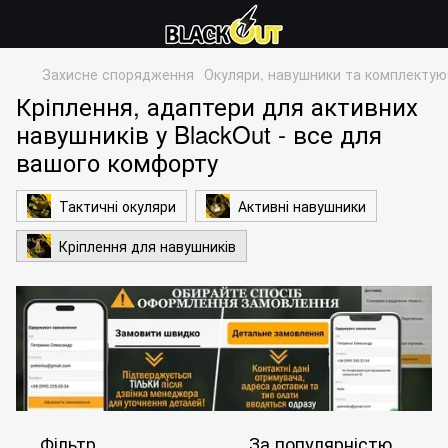
Захисне спорядження
Окуляри, навушники та комплектую
Кріплення, адаптери для активних
навушників у BlackOut - все для
вашого комфорту
Тактичні окуляри
Активні навушники
Кріплення для навушників
Фільтр
За популярністю