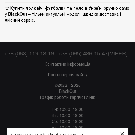
👕 Купити
чоловічі футболки та поло в Україні
зручно саме
у
BlackOut
– тільки актуальні моделі, швидка доставка і
якісний сервіс.
+38 (068) 119-18-19
+38 (095) 486-15-47(VIBER)
Контактна інформація
Повна версія сайту
©2022 - 2026
BlackOut
Графік роботи гарячої лінії:
Пн: 10:00–19:00
Вт: 10:00–19:00
Ср: 10:00–19:00
Чт: 10:00–19:00
×
Пт: 10:00–19:00
Дозвольте сайту blackout-shop.com.ua