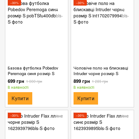
−30%
−30%
Базова футболка Pobedov
Чоловіче поло на блискавці
Peremoga синя розмір S
Intruder чорне розмір S
699 грн
899 грн
1 000 грн
1 285 грн
В наявності
В наявності
Купити
Купити
−30%
−30%