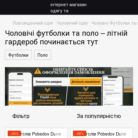
Повсякденний одяг
Чоловічий одяг
Чоловічі Футболки та
Чоловічі футболки та поло – літній
гардероб починається тут
Футболки
Поло
Фільтр
За популярністю
−30%
−30%