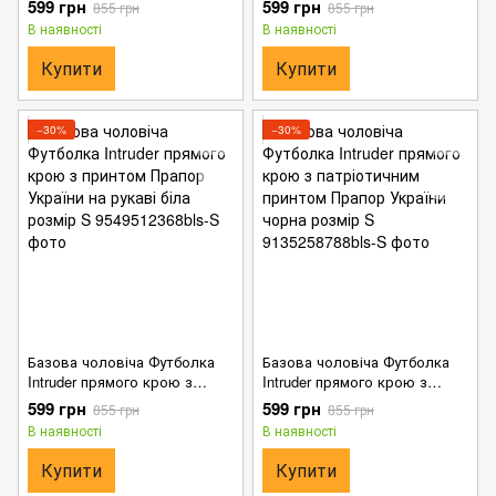
599 грн
599 грн
855 грн
855 грн
Прапор України сіра розмір S
Прапор України біла розмір S
В наявності
В наявності
Купити
Купити
−30%
−30%
Базова чоловіча Футболка
Базова чоловіча Футболка
Intruder прямого крою з
Intruder прямого крою з
принтом Прапор України на
патріотичним принтом
599 грн
599 грн
855 грн
855 грн
рукаві біла розмір S
Прапор України чорна розмір
В наявності
В наявності
S
Купити
Купити