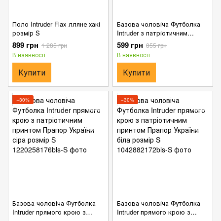
Поло Intruder Flax лляне хакі
Базова чоловіча Футболка
розмір S
Intruder з патріотичним
принтом Прапор України сіра
899 грн
599 грн
1 285 грн
855 грн
розмір S
В наявності
В наявності
Купити
Купити
−30%
−30%
Базова чоловіча Футболка
Базова чоловіча Футболка
Intruder прямого крою з
Intruder прямого крою з
патріотичним принтом
патріотичним принтом