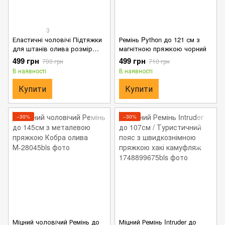
3
Еластичні чоловічі Підтяжки
Ремінь Python до 121 см з
для штанів олива розмір
магнітною пряжкою чорний
універсальний до 105см
499 грн
499 грн
700 грн
710 грн
В наявності
В наявності
Купити
Купити
−30%
−30%
Міцний чоловічий Ремінь до
Міцний Ремінь Intruder до