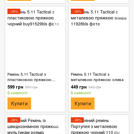
−30%
−30%
Ремінь 5.11 Tactical з
Ремінь 5.11 Tactical з
пластиковою пряжкою
металевою пряжкою олива
чорний
599 грн
449 грн
860 грн
640 грн
В наявності
В наявності
Купити
Купити
−30%
−30%