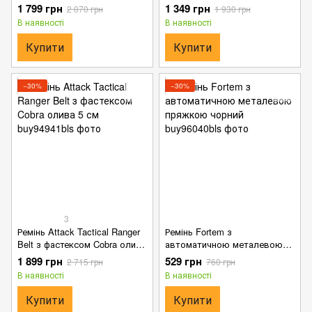
5 см
пряжкою чорний 120 см
1 799 грн
1 349 грн
2 070 грн
1 930 грн
В наявності
В наявності
Купити
Купити
−30%
−30%
3
Ремінь Attack Tactical Ranger
Ремінь Fortem з
Belt з фастексом Cobra олива
автоматичною металевою
5 см
пряжкою чорний
1 899 грн
529 грн
2 715 грн
760 грн
В наявності
В наявності
Купити
Купити