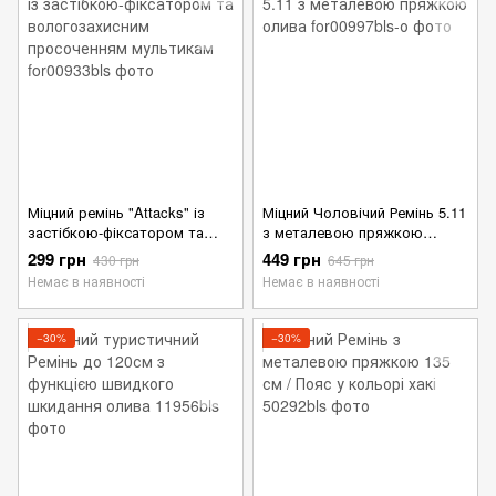
Міцний ремінь "Attacks" із
Міцний Чоловічий Ремінь 5.11
застібкою-фіксатором та
з металевою пряжкою
вологозахисним
олива
299 грн
449 грн
430 грн
645 грн
просоченням мультикам
Немає в наявності
Немає в наявності
−30%
−30%