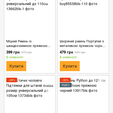
Міцний Ремінь із
Шкіряний ремінь Портупея з
швидкознімною пряжкою
металевою пряжкою чорний
мультикам розмір
110 см
399 грн
479 грн
570 грн
685 грн
універсальний до 110см
В наявності
В наявності
Купити
Купити
−29%
−30%
ВІДЕО