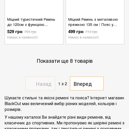
Міцний туристичний Ремінь
Міцний Ремінь з металевою
до 120см з функцією
пряжкою 135 см / Пояс у
швидкого шкидання олива
кольорі хакі
529 грн
499 грн
755 грн
713 грн
Немає в наявності
Немає в наявності
Показати ще 8 товарів
Назад
Вперед
1
з 2
Шукаєте стильні та якісні ремені та пояса? Інтернет магазин
BlackOut має величезний вибір різних моделей, кольорів і
розмірів.
У нашому каталозі Ви знайдете різні види ременів, від
класичних до спортивних. Ми пропонуємо як шкіряні ремені з
класичними пряжками, так і текстильні ремені з яскравими