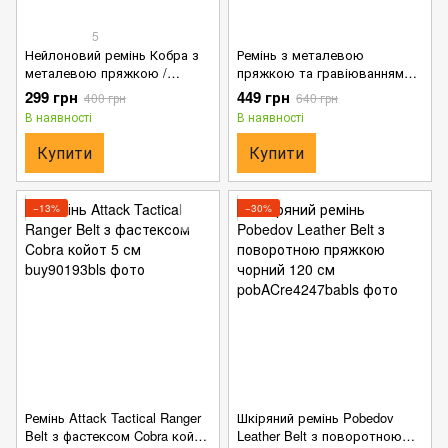
5
Нейлоновий ремінь Кобра з
Ремінь з металевою
металевою пряжкою /
пряжкою та гравіюванням
Брючний пояс олива
Герб України олива 125 см
299 грн
449 грн
400 грн
640 грн
В наявності
В наявності
Купити
Купити
−13%
−30%
Ремінь Attack Tactical Ranger
Шкіряний ремінь Pobedov
Belt з фастексом Cobra койот
Leather Belt з поворотною