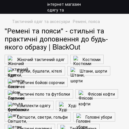
Тактичний одяг та аксесуари
Ремені, пояса
"Ремені та пояси" - стильні та
практичні доповнення до будь-
якого образу | BlackOut
Жіночий тактичний одяг
Костюми
Куртки, бушлати, кітелі
Штани, шорти
Тактичні бойові сорочки
Тактичні поло та футболки
Флісові кофти
Комплекти одягу
Худі
Світшоти, светри, гольфи
Головні убори
Тактичні рукавиці
Термобілизна