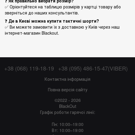
❓
Як правильно вибрати розмір?
✅ Орієнтуйтеся на таблицю розмірів у картці товару або
зверніться до наших консультантів.
❓
Де в Києві можна купити тактичні шорти?
✅ Ви можете замовити їх з доставкою у Київ через наш
інтернет-магазин Blackout.
+38 (068) 119-18-19
+38 (095) 486-15-47(VIBER)
Контактна інформація
Повна версія сайту
©2022 - 2026
BlackOut
Графік роботи гарячої лінії:
Пн: 10:00–19:00
Вт: 10:00–19:00