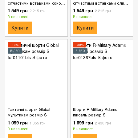
сітчастими вставками койот
сітчастими вставками олива
розмір M
розмір S
1 549 грн
1 549 грн
2 215 грн
2 215 грн
В наявності
В наявності
Купити
Купити
−19%
−30%
ВІДЕО
ВІДЕО
Тактичні шорти Global
Шорти R-Military Adams
мультикам розмір S
піксель розмір S
1 099 грн
1 699 грн
1 355 грн
2 430 грн
В наявності
В наявності