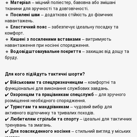
🔹
Матеріал
– міцний поліестер, бавовна або змішані
тканини для зручності та довговічності.
🔹
Посилені шви
– додаткова стійкість до фізичних
навантажень.
🔹
Еластичний пояс
– забезпечує ідеальну посадку та
комфорт.
🔹
Кишені з посиленими вставками
– витримують
навантаження при носінні спорядження.
🔹
Водовідштовхувальне покриття
– захищає від дощу та
бруду.
Для кого підійдуть тактичні шорти?
✔️
Військовим та спецпризначенцям
– комфортні та
функціональні для виконання службових завдань.
✔️
Охоронцям та працівникам спецслужб
– для зручного
розміщення необхідного спорядження.
✔️
Туристам та мандрівникам
– чудовий вибір для
активного відпочинку та тривалих походів.
✔️
Любителям стрільби та спорту
– ідеальні для тактичних
тренувань та змагань.
✔️
Для повсякденного носіння
– стильний вигляд у міських
умовах.