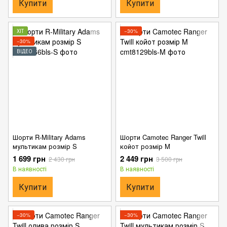
Купити
Купити
ХІТ
−30%
−30%
ВІДЕО
Шорти R-Military Adams
Шорти Camotec Ranger Twill
мультикам розмір S
койот розмір M
1 699 грн
2 449 грн
2 430 грн
3 500 грн
В наявності
В наявності
Купити
Купити
−30%
−30%