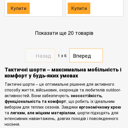
Купити
Купити
Показати ще 20 товарів
Назад
Вперед
1
з 6
Тактичні шорти – максимальна мобільність і
комфорт у будь-яких умовах
Тактичні шорти – це оптимальне рішення для активного
способу життя, військових, охоронців та любителів outdoor-
активностей. Вони забезпечують
зносостійкість,
функціональність та комфорт
, що робить їх ідеальним
вибором для теплих сезонів. Завдяки
ергономічному крою
та
легким, але міцним матеріалам
, шорти підходять для
інтенсивних навантажень, довгих походів і повсякденного
носіння.