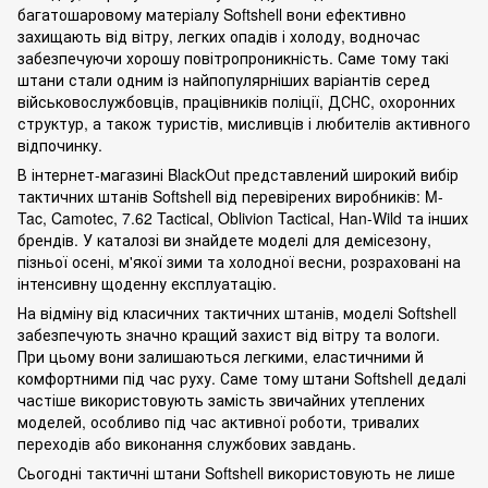
багатошаровому матеріалу Softshell вони ефективно
захищають від вітру, легких опадів і холоду, водночас
забезпечуючи хорошу повітропроникність. Саме тому такі
штани стали одним із найпопулярніших варіантів серед
військовослужбовців, працівників поліції, ДСНС, охоронних
структур, а також туристів, мисливців і любителів активного
відпочинку.
В інтернет-магазині BlackOut представлений широкий вибір
тактичних штанів Softshell від перевірених виробників: M-
Tac, Camotec, 7.62 Tactical, Oblivion Tactical, Han-Wild та інших
брендів. У каталозі ви знайдете моделі для демісезону,
пізньої осені, м'якої зими та холодної весни, розраховані на
інтенсивну щоденну експлуатацію.
На відміну від класичних тактичних штанів, моделі Softshell
забезпечують значно кращий захист від вітру та вологи.
При цьому вони залишаються легкими, еластичними й
комфортними під час руху. Саме тому штани Softshell дедалі
частіше використовують замість звичайних утеплених
моделей, особливо під час активної роботи, тривалих
переходів або виконання службових завдань.
Сьогодні тактичні штани Softshell використовують не лише