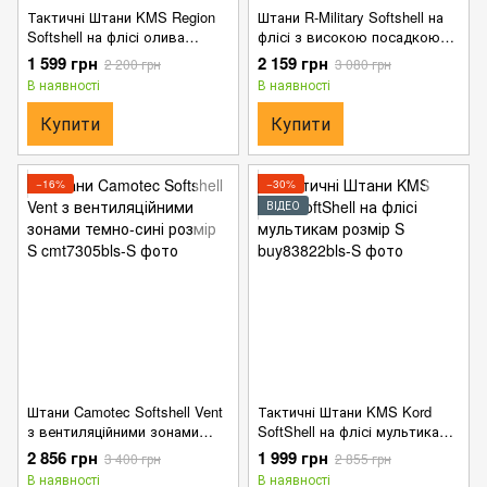
Тактичні Штани KMS Region
Штани R-Military Softshell на
Softshell на флісі олива
флісі з високою посадкою
розмір S
олива розмір S
1 599 грн
2 159 грн
2 200 грн
3 080 грн
В наявності
В наявності
Купити
Купити
−16%
−30%
ВІДЕО
Штани Camotec Softshell Vent
Тактичні Штани KMS Kord
з вентиляційними зонами
SoftShell на флісі мультикам
темно-сині розмір S
розмір S
2 856 грн
1 999 грн
3 400 грн
2 855 грн
В наявності
В наявності