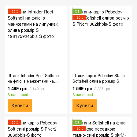
−30%
ХІТ
−30%
1
Штани Intruder Reef Softshell
Штани-карго Pobedov Static
на флісі з манжетами на
Softshell олива розмір S
липучках олива розмір S
1 499 грн
1 599 грн
2 140 грн
2 285 грн
В наявності
В наявності
Купити
Купити
−30%
ХІТ
−30%