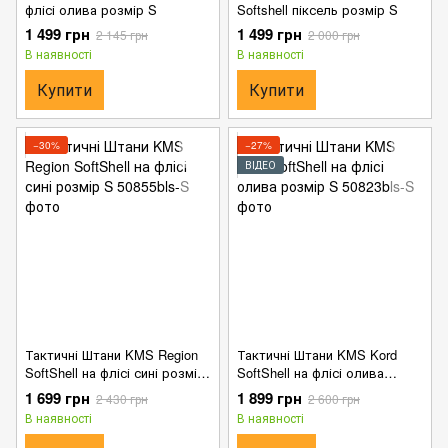
флісі олива розмір S
Softshell піксель розмір S
1 499 грн
1 499 грн
2 145 грн
2 000 грн
В наявності
В наявності
Купити
Купити
−30%
−27%
ВІДЕО
Тактичні Штани KMS Region
Тактичні Штани KMS Kord
SoftShell на флісі сині розмір
SoftShell на флісі олива
S
розмір S
1 699 грн
1 899 грн
2 430 грн
2 600 грн
В наявності
В наявності