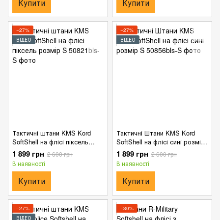
Купити
Купити
−27%
−27%
ВІДЕО
ВІДЕО
Тактичні штани KMS Kord
Тактичні Штани KMS Kord
SoftShell на флісі піксель
SoftShell на флісі сині розмір
розмір S
S
1 899 грн
1 899 грн
2 600 грн
2 600 грн
В наявності
В наявності
Купити
Купити
−27%
−30%
ВІДЕО