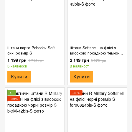
Штани карго Pobedov Soft
Штани Softshell на флісі з
сині розмір S
високою посадкою темно-
сині розмір S
1 199 грн
2 149 грн
1 715 грн
3 070 грн
В наявності
В наявності
Купити
Купити
ХІТ
−30%
−30%