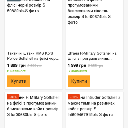
Тактичні штани KMS Kord
Штани R-Military Softshell на
Police Softshell на флісі чорні
флісі з прогумованими
розмір S
блискавками піксель розмір
1 899 грн
1 999 грн
2 600 грн
2 855 грн
S
В наявності
В наявності
Купити
Купити
−30%
−30%