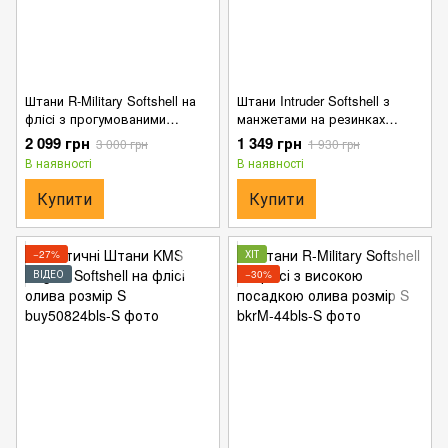
Штани R-Military Softshell на
Штани Intruder Softshell з
флісі з прогумованими
манжетами на резинках
блискавками койот розмір S
койот розмір S
2 099 грн
1 349 грн
3 000 грн
1 930 грн
В наявності
В наявності
Купити
Купити
−27%
ХІТ
ВІДЕО
−30%