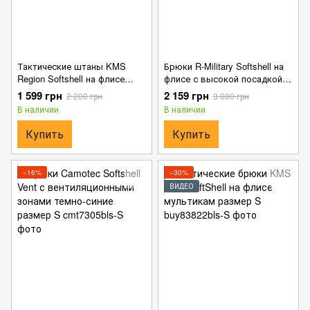
Тактические штаны KMS
Брюки R-Military Softshell на
Region Softshell на флисе
флисе с высокой посадкой
олива размер S
олива размер S
1 599 грн
2 159 грн
2 200 грн
3 080 грн
В наличии
В наличии
Купить
Купить
−16%
−30%
ВИДЕО