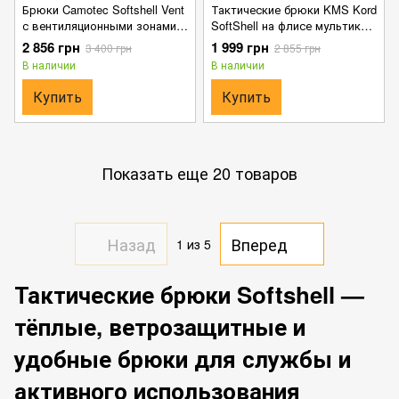
Брюки Camotec Softshell Vent
Тактические брюки KMS Kord
с вентиляционными зонами
SoftShell на флисе мультикам
темно-синие размер S
размер S
2 856 грн
1 999 грн
3 400 грн
2 855 грн
В наличии
В наличии
Купить
Купить
Показать еще 20 товаров
Назад
Вперед
1
из 5
Тактические брюки Softshell —
тёплые, ветрозащитные и
удобные брюки для службы и
активного использования