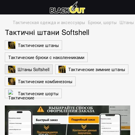
Тактическая одежда и аксессуары
Брюки, шорты
Штаны S
Тактичні штани Softshell
Тактические штаны
Тактические брюки с наколенниками
Штаны Softshell
Тактические зимние штаны
Тактические комбинезоны
Тактические шорты