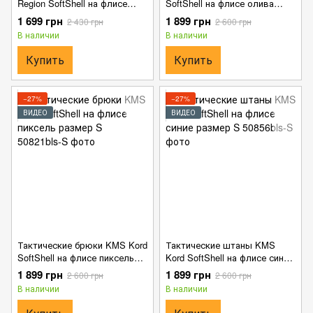
Region SoftShell на флисе
SoftShell на флисе олива
синие размер S
размер S
1 699 грн
1 899 грн
2 430 грн
2 600 грн
В наличии
В наличии
Купить
Купить
−27%
−27%
ВИДЕО
ВИДЕО
Тактические брюки KMS Kord
Тактические штаны KMS
SoftShell на флисе пиксель
Kord SoftShell на флисе синие
размер S
размер S
1 899 грн
1 899 грн
2 600 грн
2 600 грн
В наличии
В наличии