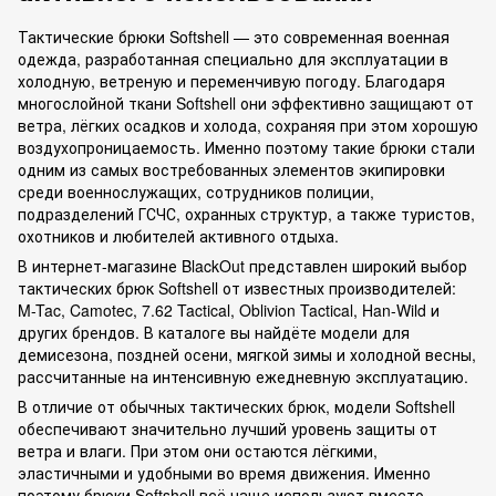
Тактические брюки Softshell — это современная военная
одежда, разработанная специально для эксплуатации в
холодную, ветреную и переменчивую погоду. Благодаря
многослойной ткани Softshell они эффективно защищают от
ветра, лёгких осадков и холода, сохраняя при этом хорошую
воздухопроницаемость. Именно поэтому такие брюки стали
одним из самых востребованных элементов экипировки
среди военнослужащих, сотрудников полиции,
подразделений ГСЧС, охранных структур, а также туристов,
охотников и любителей активного отдыха.
В интернет-магазине BlackOut представлен широкий выбор
тактических брюк Softshell от известных производителей:
M-Tac, Camotec, 7.62 Tactical, Oblivion Tactical, Han-Wild и
других брендов. В каталоге вы найдёте модели для
демисезона, поздней осени, мягкой зимы и холодной весны,
рассчитанные на интенсивную ежедневную эксплуатацию.
В отличие от обычных тактических брюк, модели Softshell
обеспечивают значительно лучший уровень защиты от
ветра и влаги. При этом они остаются лёгкими,
эластичными и удобными во время движения. Именно
поэтому брюки Softshell всё чаще используют вместо