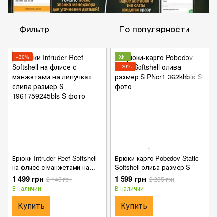
Фильтр
По популярности
−30%
ХИТ
−30%
1
Брюки Intruder Reef Softshell
Брюки-карго Pobedov Static
на флисе с манжетами на
Softshell олива размер S
липучках олива размер S
1 499 грн
1 599 грн
2 140 грн
2 285 грн
В наличии
В наличии
Купить
Купить