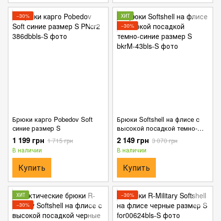
−30%
ХИТ
−30%
Брюки карго Pobedov Soft
Брюки Softshell на флисе с
синие размер S
высокой посадкой темно-
синие размер S
1 199 грн
2 149 грн
1 715 грн
3 070 грн
В наличии
В наличии
Купить
Купить
ХИТ
−30%
−30%