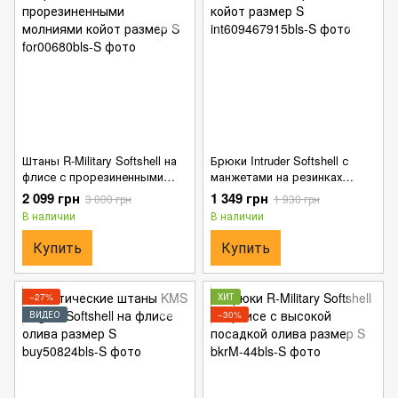
Штаны R-Military Softshell на
Брюки Intruder Softshell с
флисе с прорезиненными
манжетами на резинках
молниями койот размер S
койот размер S
2 099 грн
1 349 грн
3 000 грн
1 930 грн
В наличии
В наличии
Купить
Купить
−27%
ХИТ
ВИДЕО
−30%