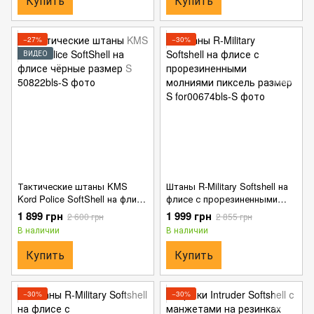
Купить
Купить
−27%
−30%
ВИДЕО
Тактические штаны KMS
Штаны R-Military Softshell на
Kord Police SoftShell на флисе
флисе с прорезиненными
чёрные размер S
молниями пиксель размер S
1 899 грн
1 999 грн
2 600 грн
2 855 грн
В наличии
В наличии
Купить
Купить
−30%
−30%