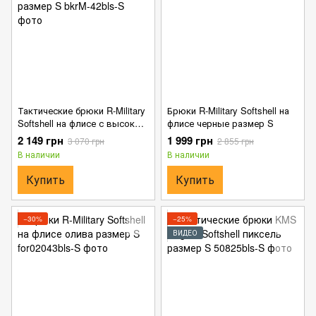
Тактические брюки R-Military
Брюки R-Military Softshell на
Softshell на флисе с высокой
флисе черные размер S
посадкой черные размер S
2 149 грн
1 999 грн
3 070 грн
2 855 грн
В наличии
В наличии
Купить
Купить
−30%
−25%
ВИДЕО