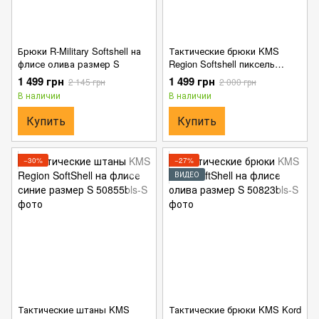
Брюки R-Military Softshell на
Тактические брюки KMS
флисе олива размер S
Region Softshell пиксель
размер S
1 499 грн
1 499 грн
2 145 грн
2 000 грн
В наличии
В наличии
Купить
Купить
−30%
−27%
ВИДЕО
Тактические штаны KMS
Тактические брюки KMS Kord