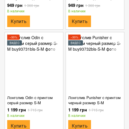
мультикам размер S
черный размер S
949 грн
949 грн
1 360 грн
1 360 грн
В наличии
В наличии
Купить
Купить
−30%
−30%
ВИДЕО
ВИДЕО
Лонгслив Odin с принтом
Лонгслив Punisher с принтом
серый размер S-M
черный размер S-M
1 199 грн
1 199 грн
1 715 грн
1 715 грн
В наличии
В наличии
Купить
Купить