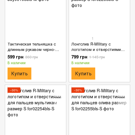
1
Тактическая тельняшка с
Лонгслив R-MIlitary с
длинным рукавом черно-
логотипом и отверстиями
белая размер M
для пальцев черный размер
599 грн
799 грн
860 грн
1 145 грн
S
В наличии
В наличии
Купить
Купить
−30%
−30%