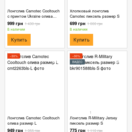
Лонгслив Camotec Cooltouch
Хлопковый лонгслив
с принтом Ukraine олива
Camotec пиксель размер S
размер S
999 грн
699 грн
1 430 грн
1 000 грн
В наличии
В наличии
Купить
Купить
−30%
−30%
ВИДЕО
1
Лонгслив Camotec Cooltouch
Лонгслив R-Military Jersey
олива размер L
пиксель размер S
949 грн
775 грн
1 355 грн
1 110 грн