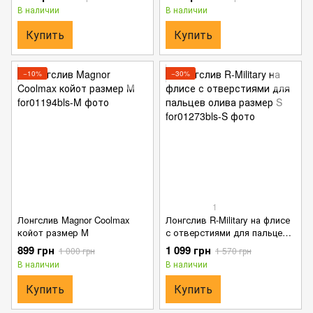
В наличии
В наличии
Купить
Купить
−10%
−30%
1
Лонгслив Magnor Coolmax
Лонгслив R-Military на флисе
койот размер M
с отверстиями для пальцев
олива размер S
899 грн
1 099 грн
1 000 грн
1 570 грн
В наличии
В наличии
Купить
Купить