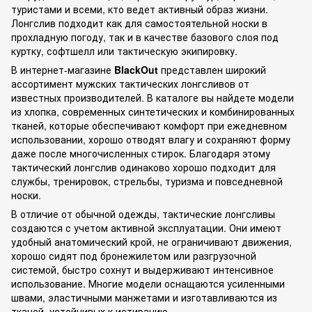
туристами и всеми, кто ведет активный образ жизни.
Лонгслив подходит как для самостоятельной носки в
прохладную погоду, так и в качестве базового слоя под
куртку, софтшелл или тактическую экипировку.
В интернет-магазине
BlackOut
представлен широкий
ассортимент мужских тактических лонгсливов от
известных производителей. В каталоге вы найдете модели
из хлопка, современных синтетических и комбинированных
тканей, которые обеспечивают комфорт при ежедневном
использовании, хорошо отводят влагу и сохраняют форму
даже после многочисленных стирок. Благодаря этому
тактический лонгслив одинаково хорошо подходит для
службы, тренировок, стрельбы, туризма и повседневной
носки.
В отличие от обычной одежды, тактические лонгсливы
создаются с учетом активной эксплуатации. Они имеют
удобный анатомический крой, не ограничивают движения,
хорошо сидят под бронежилетом или разгрузочной
системой, быстро сохнут и выдерживают интенсивное
использование. Многие модели оснащаются усиленными
швами, эластичными манжетами и изготавливаются из
тканей, устойчивых к истиранию.