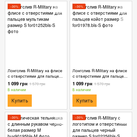
−30%
−30%
Лонгслив R-Military на флисе
Лонгслив R-Military на флисе
с отверстиями для пальцев
с отверстиями для пальцев
мультикам размер S
койот размер S
1 099 грн
1 099 грн
1 570 грн
1 570 грн
В наличии
В наличии
Купить
Купить
−30%
−30%