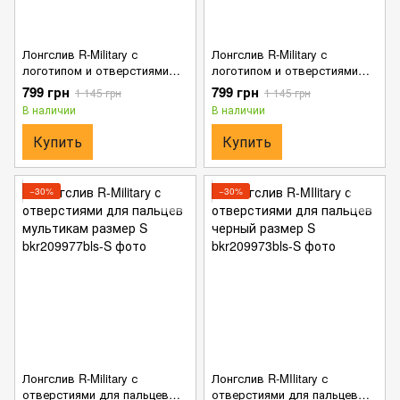
Лонгслив R-Military с
Лонгслив R-Military с
логотипом и отверстиями
логотипом и отверстиями
для пальцев мультикам
для пальцев олива размер S
799 грн
799 грн
1 145 грн
1 145 грн
размер S
В наличии
В наличии
Купить
Купить
−30%
−30%
Лонгслив R-Military с
Лонгслив R-MIlitary с
отверстиями для пальцев
отверстиями для пальцев