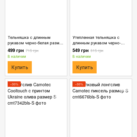
Тельняшка с длинным
Утепленная тельняшка с
рукавом черно-белая размер
длинным рукавом черно-
S
белая размер S
499 грн
549 грн
715 грн
615 грн
В наличии
В наличии
Купить
Купить
−30%
−30%