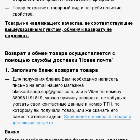
Товар сохраняет товарный вид и потребительские
свойства.
Товары не надлежащего качества, не соответствующие
вышеуказанным пунктам, обмену и возврату не
подлежат.
Возврат и обмен товара осуществляется с
помощью службы доставки 'Новая почта'
1. Заполните бланк возврата товара
Для получения бланка Вам необходимо написать
письмо на email нашего магазина
blackout.shop.sup@gmail.com, или в Viber по номеру
380981191819, указав причину возврата, не забудьте
указать свои контактные данные и номер ТТН, по
которому вы получали товар, или же скачать его
самостоятельно здесь:
Заявление о возврате товара и
денежных средств
Важно
:
В бланке разборчиво укажите фамилию, имя, отчество