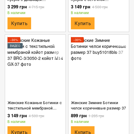
подкладкой хаки размер 37
подкладкой пиксель койот
3 299 грн
3 149 грн
4 715 грн
4 500 грн
размер 39
В наличии
В наличии
Купить
Купить
−30%
−30%
ВИДЕО
Женские Кожаные Ботинки с
Женские Зимние Ботинки
текстильной мембраной
челси коричневые размер 37
койот размер 37
3 149 грн
899 грн
4 500 грн
1 285 грн
В наличии
В наличии
Купить
Купить