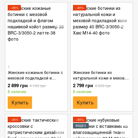
−30%
−30%
1
Женские кожаные ботинки с
Женские ботинки из
меховой подкладкой и
натуральной кожи и меховой
флагом нашивкой койот
подкладкой хаки размер 40
2 899 грн
2 799 грн
4 145 грн
4 000 грн
размер 38
В наличии
В наличии
Купить
Купить
−30%
−30%
ВИДЕО