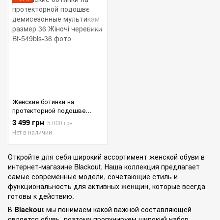
Женские ботинки на
протекторной подошве
демисезонные мультикам
3 499 грн
5 000 грн
размер 36
Нет в наличии
Откройте для себя широкий ассортимент женской обуви в
интернет-магазине Blackout. Наша коллекция предлагает
самые современные модели, сочетающие стиль и
функциональность для активных женщин, которые всегда
готовы к действию.
В
Blackout
мы понимаем какой важной составляющей
является обувь, поэтому пропунируем широкий набор