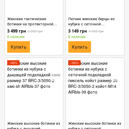
Женские тактические
Летние женские берцы из
ботинки на протекторной
нубука с сеточной
подошве мультикам размер
подкладкой пиксель размер
3 499 грн
3 149 грн
5 000 грн
4 500 грн
36
37
В наличии
В наличии
Купить
Купить
−30%
−30%
Женские высокие ботинки из
Женские высокие ботинки из
нубука с дышащей
нубука с сеточной