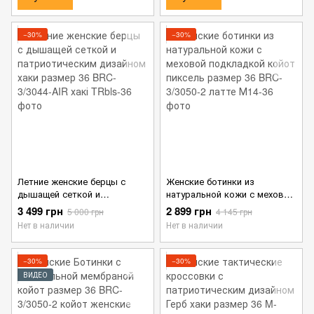
−30%
−30%
Летние женские берцы с
Женские ботинки из
дышащей сеткой и
натуральной кожи с меховой
патриотическим дизайном
подкладкой койот пиксель
3 499 грн
2 899 грн
5 000 грн
4 145 грн
хаки размер 36
размер 36
Нет в наличии
Нет в наличии
−30%
−30%
ВИДЕО