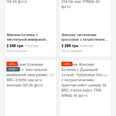
Женские Ботинки с
Женские тактические
текстильной мембраной
кроссовки с патриотическим
койот размер 36
дизайном Герб хаки размер
2 549 грн
2 299 грн
3 640 грн
3 285 грн
36
Нет в наличии
Нет в наличии
−30%
−30%
ВИДЕО