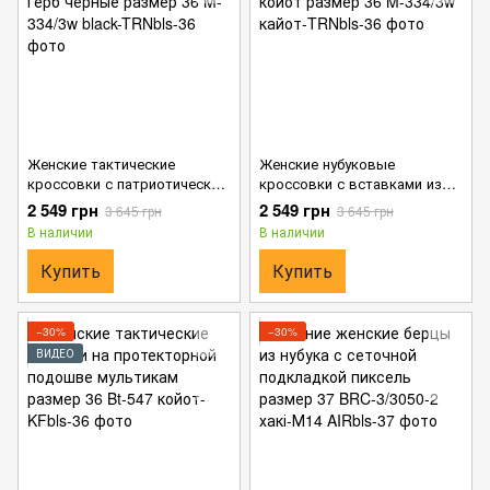
Женские тактические
Женские нубуковые
кроссовки с патриотическим
кроссовки с вставками из
дизайном Герб черные
влагозащищенной ткани
2 549 грн
2 549 грн
3 645 грн
3 645 грн
размер 36
койот размер 36
В наличии
В наличии
Купить
Купить
−30%
−30%
ВИДЕО