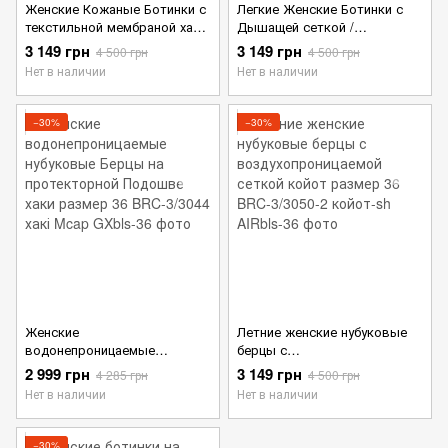
Женские Кожаные Ботинки с
Легкие Женские Ботинки с
текстильной мембраной хаки
Дышащей сеткой /
размер 36
Нубуковые Берцы с
3 149 грн
3 149 грн
4 500 грн
4 500 грн
патриотическим принтом
Нет в наличии
Нет в наличии
койот размер 36
−30%
−30%
Женские
Летние женские нубуковые
водонепроницаемые
берцы с
нубуковые Берцы на
воздухопроницаемой сеткой
2 999 грн
3 149 грн
4 285 грн
4 500 грн
протекторной Подошве хаки
койот размер 36
Нет в наличии
Нет в наличии
размер 36
−30%