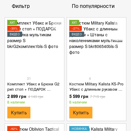
Фильтр
По популярности
ХИТ
ХИТ
−30%
−27%
ВИДЕО
ВИДЕО
31
4
Комплект Убакс и Брюки G2
Костюм Military Kalista KS-Pro
рип стоп + ПОДАРОК ​​
Убакс с длинным рукавом +
Бейсболка мультикам
Штаны с наколенниками
2 899 грн
5 599 грн
4 140 грн
7 715 грн
размер S
мультикам размер S
В наличии
В наличии
Купить
Купить
−62%
НОВИНКА