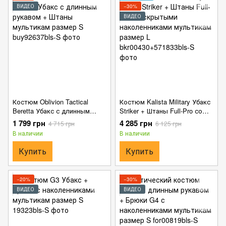
ВИДЕО
−30%
ВИДЕО
Костюм Oblivion Tactical
Костюм Kalista Military Убакс
Beretta Убакс с длинным
Striker + Штаны Full-Pro со
рукавом + Штаны мультикам
скрытыми наколенниками
1 799 грн
4 285 грн
4 715 грн
6 125 грн
размер S
мультикам размер L
В наличии
В наличии
Купить
Купить
−20%
−30%
ВИДЕО
ВИДЕО