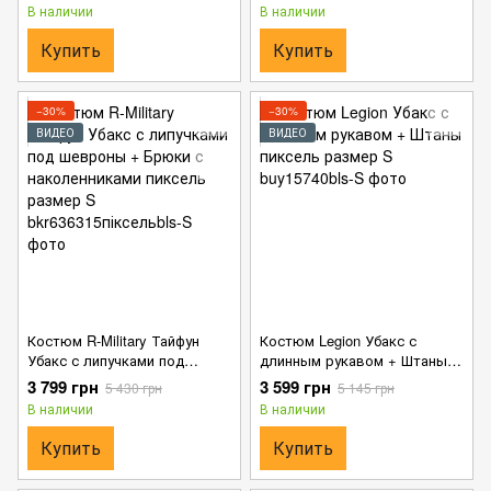
наколенниками мультикам
В наличии
В наличии
размер S
Купить
Купить
−30%
−30%
ВИДЕО
ВИДЕО
Костюм R-Military Тайфун
Костюм Legion Убакс с
Убакс с липучками под
длинным рукавом + Штаны
шевроны + Брюки с
пиксель размер S
3 799 грн
3 599 грн
5 430 грн
5 145 грн
наколенниками пиксель
В наличии
В наличии
размер S
Купить
Купить