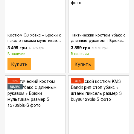
Костюм G3 Убакс + Брюки с
Тактический костюм Убакс с
наколенниками мультикам
длинным рукавом + Брюки
размер S
G4 с наколенниками
3 499 грн
3 899 грн
4 375 грн
5 570 грн
мультикам размер S
В наличии
В наличии
Купить
Купить
−30%
−30%
ВИДЕО