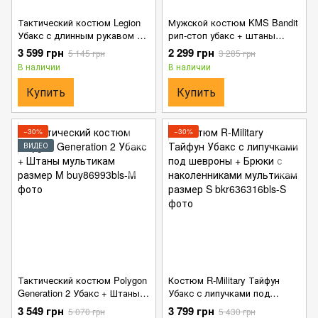
Тактический костюм Legion
Мужской костюм KMS Bandit
Убакс с длинным рукавом +
рип-стоп убакс + штаны
Брюки мультикам размер S
пиксель размер S
3 599 грн
2 299 грн
5 145 грн
3 285 грн
В наличии
В наличии
Купить
Купить
−30%
−30%
ВИДЕО
Тактический костюм Polygon
Костюм R-Military Тайфун
Generation 2 Убакс + Штаны
Убакс с липучками под
мультикам размер M
шевроны + Брюки с
3 549 грн
3 799 грн
5 070 грн
5 430 грн