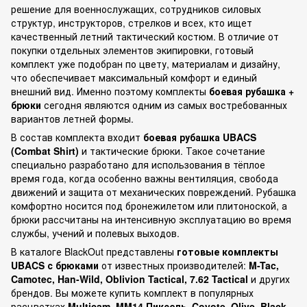
решение для военнослужащих, сотрудников силовых
структур, инструкторов, стрелков и всех, кто ищет
качественный летний тактический костюм. В отличие от
покупки отдельных элементов экипировки, готовый
комплект уже подобран по цвету, материалам и дизайну,
что обеспечивает максимальный комфорт и единый
внешний вид. Именно поэтому комплекты
боевая рубашка +
брюки
сегодня являются одним из самых востребованных
вариантов летней формы.
В состав комплекта входит
боевая рубашка UBACS
(Combat Shirt)
и тактические брюки. Такое сочетание
специально разработано для использования в тёплое
время года, когда особенно важны вентиляция, свобода
движений и защита от механических повреждений. Рубашка
комфортно носится под бронежилетом или плитоноской, а
брюки рассчитаны на интенсивную эксплуатацию во время
службы, учений и полевых выходов.
В каталоге BlackOut представлены
готовые комплекты
UBACS с брюками
от известных производителей:
M-Tac,
Camotec, Han-Wild, Oblivion Tactical, 7.62 Tactical
и других
брендов. Вы можете купить комплект в популярных
расцветках
Multicam, MM14 Пиксель, Coyote, Olive, Black
,