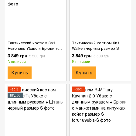
Тактический костюм 3в1
Тактический костюм 6в1
Rezonans Убакс и Брюки +
Walken черный размер S
Кепка мультикам размер S
3 849 грн
3 849 грн
5 500 грн
5 500 грн
В наличии
В наличии
Купить
Купить
−30%
−30%
ВИДЕО