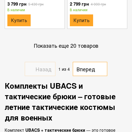
Брюки с манжетами на
наколенниками мультикам
3 799 грн
2 799 грн
5 430 грн
4 000 грн
липучках мультикам размер
размер S
В наличии
В наличии
S
Купить
Купить
Показать еще 20 товаров
Назад
Вперед
1
из 4
Комплекты UBACS и
тактические брюки – готовые
летние тактические костюмы
для военных
Комплект
UBACS + тактические брюки
— это готовое