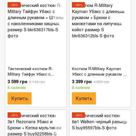
−30%
−30%
Тактический костюм R-
Костюм R-Military Kayman
Military Тайфун Убакс с
Убакс с длинным рукавом +
длинным рукавом + Штаны с
Брюки с манжетами на
3 599 грн
3 399 грн
5 145 грн
4 860 грн
наколенниками хищник
липучках койот размер S
В наличии
В наличии
размер S
Купить
Купить
−30%
−30%