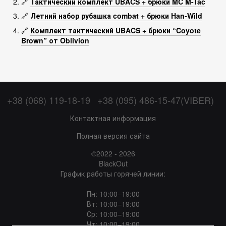
🔗
Тактический комплект UBACS + брюки MC M-Tac
🔗
Летний набор рубашка combat + брюки Han-Wild
🔗
Комплект тактический UBACS + брюки “Coyote
Brown” от Oblivion
+38 (068) 119-18-19
+38 (095) 486-15-47(VIBER)
Контактная информация
Полная версия сайта
©2022 - 2026
BlackOut
График работы горячей линии:
Пн: 10:00–19:00
Вт: 10:00–19:00
Ср: 10:00–19:00
Чт: 10:00–19:00