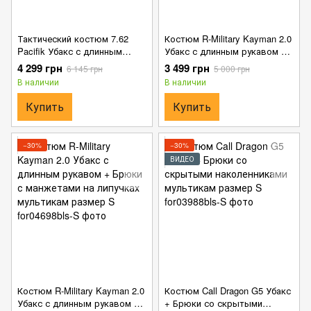
Тактический костюм 7.62
Костюм R-Military Kayman 2.0
Pacifik Убакс с длинным
Убакс с длинным рукавом +
рукавом + Штаны черный
Брюки с манжетами на
4 299 грн
3 499 грн
6 145 грн
5 000 грн
размер S
липучках койот размер S
В наличии
В наличии
Купить
Купить
−30%
−30%
ВИДЕО
Костюм R-Military Kayman 2.0
Костюм Call Dragon G5 Убакс
Убакс с длинным рукавом +
+ Брюки со скрытыми