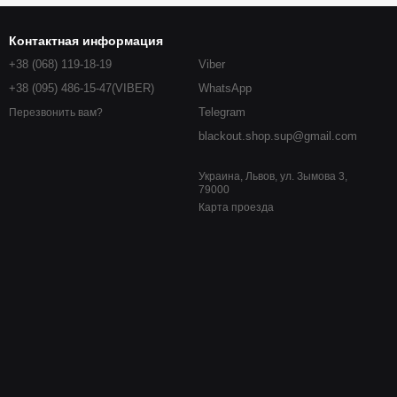
Контактная информация
+38 (068) 119-18-19
Viber
+38 (095) 486-15-47(VIBER)
WhatsApp
Telegram
Перезвонить вам?
blackout.shop.sup@gmail.com
Украина, Львов, ул. Зымова 3,
79000
Карта проезда