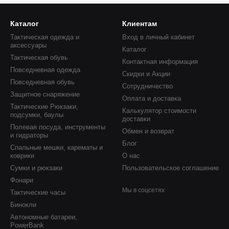
Каталог
Клиентам
Тактическая одежда и
Вход в личный кабинет
аксессуары
Каталог
Тактическая обувь
Контактная информация
Повседневная одежда
Скидки и Акции
Повседневная обувь
Сотрудничество
Защитное снаряжение
Оплата и доставка
Тактические Рюкзаки,
Калькулятор стоимости
подсумки, баулы
доставки
Полевая посуда, инструменты
Обмен и возврат
и гидраторы
Блог
Спальные мешки, карематы и
коврики
О нас
Сумки и рюкзаки
Пользовательское соглашение
Фонари
Мы в соцсетях
Тактические часы
Бинокли
Автономные батареи,
PowerBank