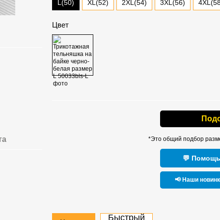
L(50)
XL(52)
2XL(54)
3XL(56)
4XL(58
Цвет
Под
та
*Это общий подбор разм
💬 Помощь
📢 Наши новин
Быстрый