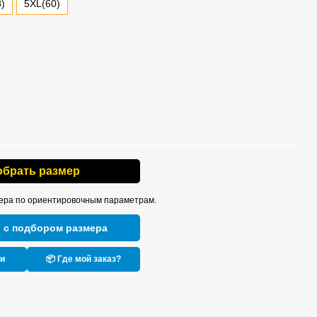
)
5XL(60)
обрать размер
ера по ориентировочным параметрам.
 с подбором размера
ки
📦 Где мой заказ?