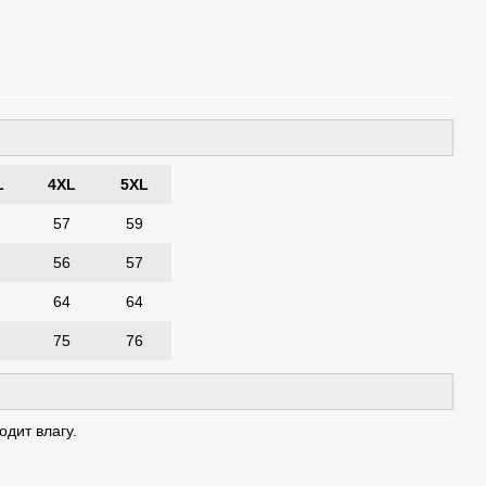
L
4XL
5XL
57
59
56
57
64
64
75
76
дит влагу.