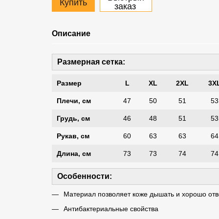
Купить
заказ
Описание
Размерная сетка:
Размер
L
XL
2XL
3X
Плечи, см
47
50
51
53
Грудь, см
46
48
51
53
Рукав, см
60
63
63
64
Длина, см
73
73
74
74
Особенности:
Материал позволяет коже дышать и хорошо отво
Антибактериальные свойства