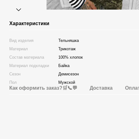
Характеристики
Вид изделия
Тельняшка
Материал
Трикотаж
Состав материала
100% хлопок
Материал подкладки
Байка
Сезон
Демисезон
Пол
Мужской
Как оформить заказ?🛒📞💬
Доставка
Опла