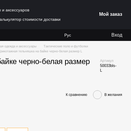
ы и аксессуаров
Мой заказ
алькулятор стоимости доставки
Вход
Рус
ая одежда и аксессуары
Тактические поло и футболки
Трикотажная тельняшка на байке черно-белая размер L
байке черно-белая размер
Артикул
50033bls-
L
К сравнению
В желания