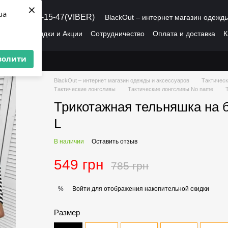
×
ua
8 (095) 486-15-47(VIBER)
BlackOut – интернет магазин одежд
рмация
Скидки и Акции
Сотрудничество
Оплата и доставка
К
О нас
Пользовательское соглашение
волити
BlackOut – интернет магазин одежды и аксессуаров
Тактическ
Тактические лонгсливы
Тактические лонгсливы No name
Трикотажная тельняшка на 
L
В наличии
Оставить отзыв
549 грн
785 грн
Войти
для отображения накопительной скидки
%
Размер