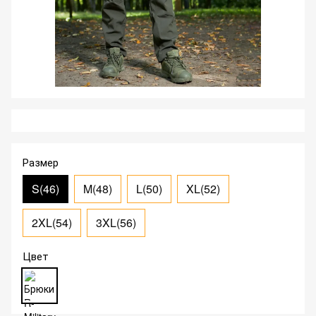
Размер
S(46)
M(48)
L(50)
XL(52)
2XL(54)
3XL(56)
Цвет