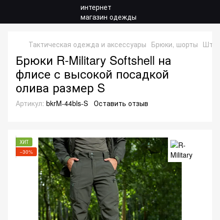
Тактическая одежда и аксессуары
Брюки, шорты
Штаны
Брюки R-Military Softshell на
флисе с высокой посадкой
олива размер S
Артикул:
bkrM-44bls-S
Оставить отзыв
ХИТ
−30%