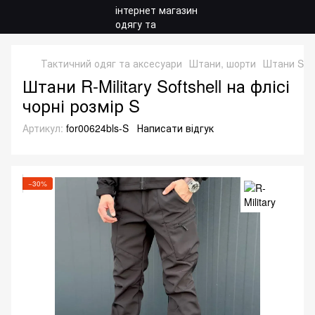
Тактичний одяг та аксесуари
Штани, шорти
Штани Soft
Штани R-Military Softshell на флісі
чорні розмір S
Артикул:
for00624bls-S
Написати відгук
−30%