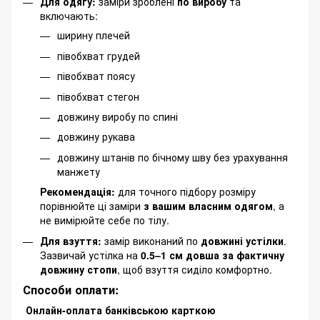
Для одягу:
заміри зроблені
по виробу
та
включають:
ширину плечей
півобхват грудей
півобхват поясу
півобхват стегон
довжину виробу по спині
довжину рукава
довжину штанів по бічному шву без урахування
манжету
Рекомендація:
для точного підбору розміру
порівнюйте ці заміри
з вашим власним одягом
, а
не вимірюйте себе по тілу.
Для взуття:
замір виконаний по
довжині устілки
.
Зазвичай устілка на
0.5–1 см довша за фактичну
довжину стопи
, щоб взуття сиділо комфортно.
Способи оплати:
Онлайн-оплата банківською карткою