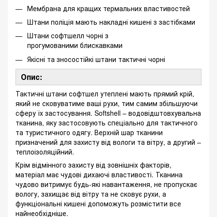
Мембрана для кращих термальних властивостей
Штани поліція мають накладні кишені з застібками
Штани софтшелл чорні з
прогумованими блискавками
Якісні та зносостійкі штани тактичні чорні
Опис:
Тактичні штани софтшел утеплені мають прямий крій,
який не сковуватиме ваші рухи, тим самим збільшуючи
сферу їх застосування. Softshell – водовідштовхувальна
тканина, яку застосовують спеціально для тактичного
та туристичного одягу. Верхній шар тканини
призначений для захисту від вологи та вітру, а другий –
теплоізоляційний.
Крім відмінного захисту від зовнішніх факторів,
матеріал має чудові дихаючі властивості. Тканина
чудово витримує будь-які навантаження, не пропускає
вологу, захищає від вітру та не сковує рухи, а
функціональні кишені допоможуть розмістити все
найнеобхідніше.