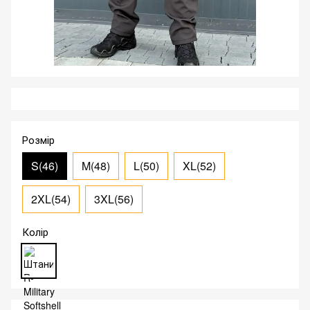
Розмір
S(46)
M(48)
L(50)
XL(52)
2XL(54)
3XL(56)
Колір