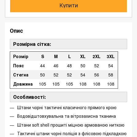
Купити
Опис
Розмірна сітка:
Розмір
S
M
L
XL
2XL
3XL
Пояс
44
46
48
50
52
54
Стегна
50
52
52
54
56
58
Довжина
105
105
105
108
108
108
Особливості:
Штани чорні тактичні класичного прямого крою
Водовідштовхувальна та вітрозахисна тканина
Штани soft shell прошиті міцною армованою ниткою
Тактичні штани чорні поліція з флісовою підкладкою