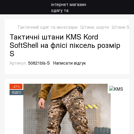
Тактичний одяг та аксесуари
Штани, шорти
Штани Soft
Тактичні штани KMS Kord
SoftShell на флісі піксель розмір
S
Артикул:
50821bls-S
Написати відгук
−27%
ВІДЕО