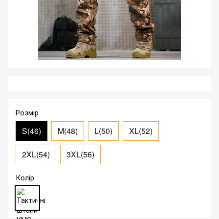
Розмір
S(46)
M(48)
L(50)
XL(52)
2XL(54)
3XL(56)
Колір