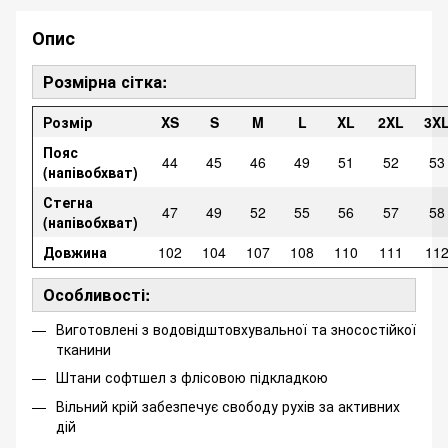
Опис
Розмірна сітка:
Розмір
XS
S
M
L
XL
2XL
3X
Пояс
44
45
46
49
51
52
53
(напівобхват)
Стегна
47
49
52
55
56
57
58
(напівобхват)
Довжина
102
104
107
108
110
111
11
Особливості:
Виготовлені з водовідштовхувальної та зносостійкої
тканини
Штани софтшел з флісовою підкладкою
Вільний крій забезпечує свободу рухів за активних
дій