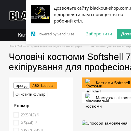
Перейти до основного контенту
Дозвольте сайту blackout-shop.com.
+38 (068) 119-18-19,
+3
відправляти вам сповіщення на
Каталог
Контактна інформ
робочий стіл.
Обмін та повернення
Б
Заборонити
Доз
Powered by SendPulse
Каталог
BlackOut — інтернет магазин одягу та аксесуарів
Тактичний одяг та аксесуар
Чоловічі костюми Softshell 7
екіпірування для професіон
Костюми Softshell
Бренд:
7.62 Tactical
Очистити фільтр
Маскувальні кост
Розмір
0
2XS(42)
0
XS(44)
0
XS(42-44)