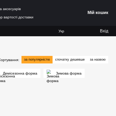
а аксесуарів
Мій кошик
р вартості доставки
Вхід
Укр
за популярністю
спочатку дешевше
за назвою
Сортування:
Демісезонна форма
Зимова форма