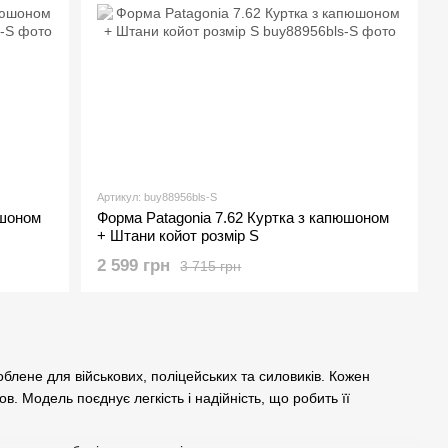
Артикул: buy88956bls-S
юшоном
Форма Рatagonia 7.62 Куртка з капюшоном
+ Штани койот розмір S
2 599 грн
3 715 грн
блене для військових, поліцейських та силовиків. Кожен
. Модель поєднує легкість і надійність, що робить її