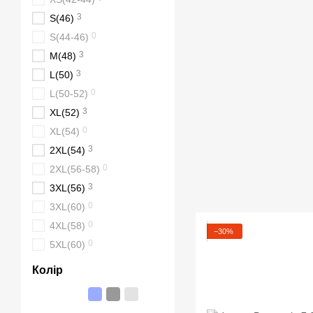
3
S(46)
0
S(44-46)
3
M(48)
3
L(50)
0
L(50-52)
3
XL(52)
0
XL(54)
3
2XL(54)
0
2XL(56-58)
3
3XL(56)
0
3XL(60)
0
4XL(58)
−30%
0
5XL(60)
Колір