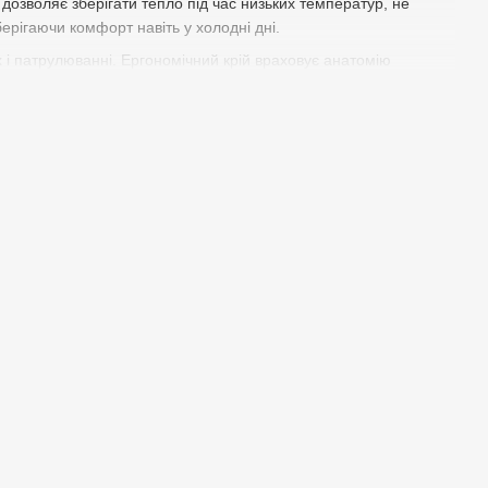
 дозволяє зберігати тепло під час низьких температур, не
ерігаючи комфорт навіть у холодні дні.
 і патрулюванні. Ергономічний крій враховує анатомію
лень.
ляють костюму зберігати форму навіть після тривалого носіння.
озділів і активних користувачів, що цінують надійність та
хисту від погодних умов. Вони легко комбінуються з іншими
костюма — інвестиція у безпеку та ефективність на службі.
дозволяючи шкірі «дихати» навіть під час активності.
 промокання в умовах дощу чи снігу.
нь та тренувань.
нсивному використанні.
птимізуючи робочий процес.
скласти для транспортування.