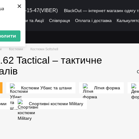
×
ua
8 (095) 486-15-47(VIBER)
BlackOut — інтернет магазин одягу т
ація
Знижки та Акції
Співпраця
Оплата і доставка
Калькулято
лог
Про нас
Угода користувача
волити
и
Костюми
Костюми Softshell
.62 Tactical – тактичне
алів
Костюми Убакс та штани
Літня форма
юми
Спортивні костюми Military