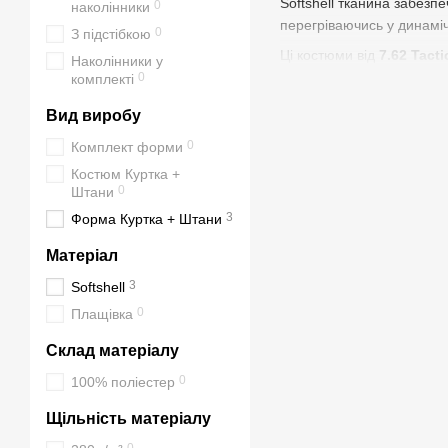
Softshell тканина забезп
0
наколінники
перегріваючись у динаміч
0
З підстібкою
Ці костюми від
7.62 Tacti
Наколінники у
чоловіка, забезпечує своб
0
комплекті
Кожна модель включає міц
Вид виробу
Такі характеристики робл
0
Комплект форми
якість.
Костюм Куртка +
Костюми Softshell бренд
0
Штани
елементами екіпірування,
3
Форма Куртка + Штани
Основні характ
Матеріал
3
Softshell
Матеріал Softshell 
0
Плащівка
Водовідштовхуваль
Ергономічний крій
–
Склад матеріалу
Міцні шви та підсил
0
100% поліестер
Тактичні кишені та 
Щільність матеріалу
Легкість та компакт