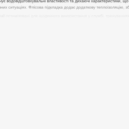
ечує водовідштовхувальні властивості та дихаючі характеристики, що
них ситуаціях. Флісова підкладка додає додаткову теплоізоляцію, зб
cal
оптимізовані для щоденного використання у службі, тренуваннях
оду рухів та практичність у використанні кишень та додаткових кріп
ні шви, стійкі до розтягування та тертя, а сучасні матеріали дозво
ять костюми популярними серед військових частин, поліцейських підр
у
7.62 Tactical
— це оптимальне поєднання стилю, практичності та за
 забезпечують захист та комфорт у будь-яких умовах. Вибір такого 
еристики
з флісовою підкладкою
– забезпечує тепло та дихаючі властивості, 
ні властивості
– матеріал відштовхує воду та сніг, що захищає від
 враховує анатомію чоловіка, не сковує рухи під час активних завда
ені місця навантаження
– гарантують довговічність навіть при інте
кріплення
– дозволяють носити необхідне екіпірування під рукою, о
ність
– костюм не обтяжує, його можна носити цілий день та легко 