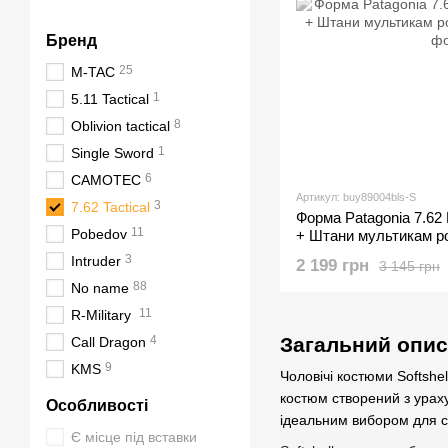
Бренд
25
M-TAC
1
5.11 Tactical
8
Оblivion tactical
1
Single Sword
6
CAMOTEC
Артикул: buy89004bls-S
3
7.62 Tactical
Форма Рatagonia 7.62
11
Pobedov
+ Штани мультикам р
3
Іntruder
2 199 грн
3 145 грн
88
No name
11
R-Military
4
Загальний опис 
Call Dragon
9
KMS
Чоловічі костюми Softshel
костюм створений з ураху
Особливості
ідеальним вибором для с
Є місце під вставки