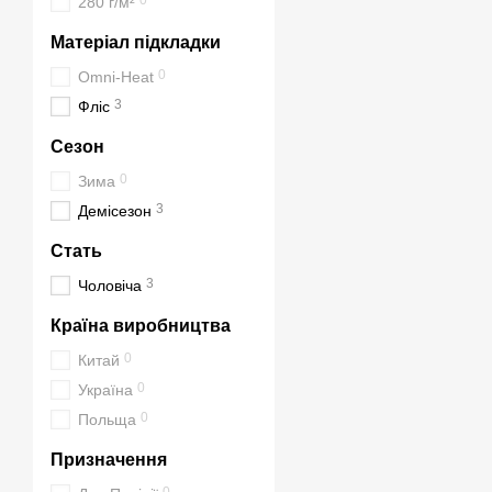
0
280 г/м²
Універсальність ви
Матеріал підкладки
0
Omni-Heat
Переваги
3
Фліс
Тепло і комфорт
– ф
Сезон
Висока зносостійкіс
0
Зима
Практичність у робо
3
Демісезон
Захист від погодни
Стать
Універсальність для
екіпіровку.
3
Чоловіча
Легкість та свобода
Країна виробництва
Сучасний стиль
– ко
0
Китай
0
Україна
Топ товари
0
Польща
Форма Рatagonia 7.6
Призначення
Форма Рatagonia 7.62