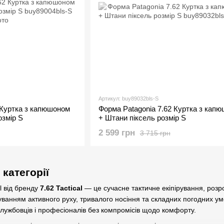
Артикул: buy89032bls-S
 Куртка з капюшоном
Форма Рatagonia 7.62 Куртка з кап
озмір S
+ Штани піксель розмір S
2 599 грн
3 715 грн
категорії
l від бренду
7.62 Tactical
— це сучасне тактичне екіпірування, розро
ванням активного руху, тривалого носіння та складних погодних умов
лужбовців і професіоналів без компромісів щодо комфорту.