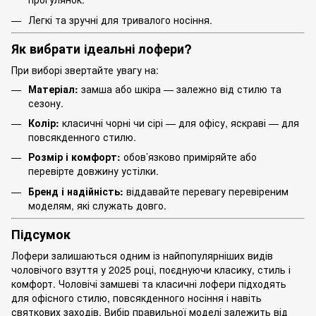
Легкі та зручні для тривалого носіння.
Як вибрати ідеальні лофери?
При виборі звертайте увагу на:
Матеріал:
замша або шкіра — залежно від стилю та
сезону.
Колір:
класичні чорні чи сірі — для офісу, яскраві — для
повсякденного стилю.
Розмір і комфорт:
обов’язково приміряйте або
перевірте довжину устілки.
Бренд і надійність:
віддавайте перевагу перевіреним
моделям, які служать довго.
Підсумок
Лофери залишаються одним із найпопулярніших видів
чоловічого взуття у 2025 році, поєднуючи класику, стиль і
комфорт. Чоловічі замшеві та класичні лофери підходять
для офісного стилю, повсякденного носіння і навіть
святкових заходів. Вибір правильної моделі залежить від