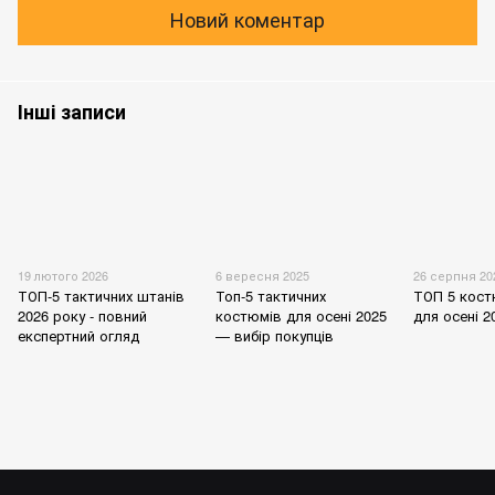
Новий коментар
Інші записи
19 лютого 2026
6 вересня 2025
26 серпня 20
ТОП-5 тактичних штанів
Топ-5 тактичних
ТОП 5 кос
2026 року - повний
костюмів для осені 2025
для осені 2
експертний огляд
— вибір покупців