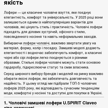
якість
Лофери — це класичне чоловіче взуття, яке поєднує
елегантність, комфорт та універсальність. У 2025 році вони
залишаються одним із найпопулярніших варіантів для
чоловіків, які цінують стиль і практичність. Чоловічі лофери
підходять для ділових зустрічей, офісного стилю,
повсякденного носіння та навіть неформальних заходів.
Вибираючи
лофери чоловічі
, важливо звертати увагу на
матеріал, форму, колір і посадку. Замшеві моделі додають
елегантності і водночас забезпечують комфорт, а класичні
чорні або сірі лофери легко поєднуються з різними
образами. Стильні лофери чоловічі можуть стати основою
гардеробу, підкреслюючи статус та смак власника.
Серед широкого вибору брендів і моделей на ринку важливо
обирати якісні лофери, які забезпечать довговічність та
надійність. У цьому огляді ми підібрали ТОП-5 чоловічих
лоферів 2025 року, які відповідають сучасним тенденціям
моди, комфортні у носінні та доступні для покупки в Україні.
1.
Чоловічі замшеві лофери U.SPIRIT Claveo
сіро-коричневі