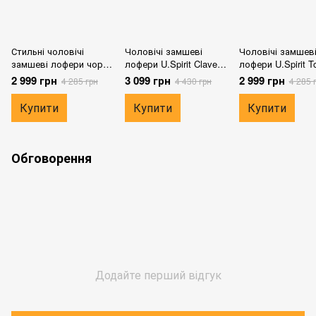
Стильні чоловічі
Чоловічі замшеві
Чоловічі замшев
замшеві лофери чорні
лофери U.Spirit Claveo
лофери U.Spirit T
розмір 40
сіро-коричневі розмір
чорні розмір 40
2 999 грн
3 099 грн
2 999 грн
4 285 грн
4 430 грн
4 285 
40
Купити
Купити
Купити
Обговорення
Додайте перший відгук