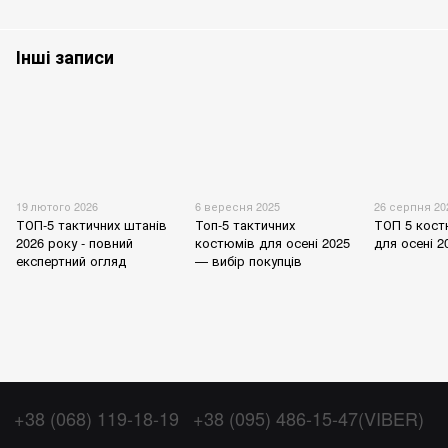
Інші записи
19 лютого 2026
6 вересня 2025
26 серпня 20
ТОП-5 тактичних штанів
Топ-5 тактичних
ТОП 5 кос
2026 року - повний
костюмів для осені 2025
для осені 2
експертний огляд
— вибір покупців
+38 (068) 119-18-19
+38 (095) 486-15-47(VIBER)