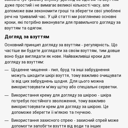
дуже простий і не вимагає великої кількості часу, але
допоможе вам зекономити гроші та зберегти свої улюблені
речі на тривалий час. У цій статті ми розглянемо основні
кроки, які потрібно виконувати для правильного догляду за
взуттям та одягом.
Догляд за взуттям
Основний принцип догляду за взуттям - регулярність. Що
частіше ви будете доглядати за своїм взуттям, тим довше
воно буде виглядати як нове. Найважливіші кроки для
догляду за взуттям:
Щоденне чищення - пил, бруд та інші забруднення
можуть шкодити шкірі взуття, тому важливо очищувати
їх від цих забруднень щодня. Для цього можна
використовувати м'яку щітку або спеціальні серветки.
Використання крему для догляду за шкірою - шкіра
потребує постійного зволоження, тому важливо
використовувати крем для догляду за шкірою. Це
допоможе зберегти її м'якою та гнучкою.
Використання захисного спрею - захисний спрей може
допомогти запобігти взуття від води та інших