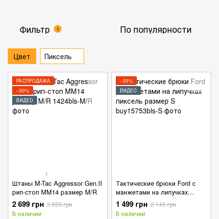
Фильтр
По популярности
1
Цвет
Пиксель
РАСПРОДАЖА
−30%
−30%
ВИДЕО
ВИДЕО
1
Штаны M-Tac Aggressor Gen.II
Тактические брюки Ford с
рип-стоп MM14 размер M/R
манжетами на липучках
пиксель размер S
2 699 грн
1 499 грн
3 855 грн
2 145 грн
В наличии
В наличии