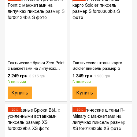
Тактические брюки Zero Point
Тактические штаны карго
с манжетами на липучках
Soldier пиксель размер S
пиксель размер S
2 249 грн
1 349 грн
3 215 грн
1 930 грн
В наличии
В наличии
Купить
Купить
−30%
−30%