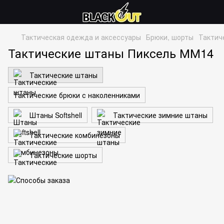
Тактическая одежда и аксессуары
Брюки, шорты
Тактич
Тактические штаны Пиксель ММ14
Тактические штаны
Тактические брюки с наколенниками
Штаны Softshell
Тактические зимние штаны
Тактические комбинезоны
Тактические шорты