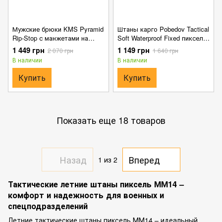
Мужские брюки KMS Pyramid
Штаны карго Pobedov Tactical
Rip-Stop с манжетами на
Soft Waterproof Fixed пиксель
липучках пиксель размер S
размер S
1 449 грн
1 149 грн
2 070 грн
1 640 грн
В наличии
В наличии
Купить
Купить
Показать еще 18 товаров
Назад
Вперед
1
из 2
Тактические летние штаны пиксель ММ14 –
комфорт и надежность для военных и
спецподразделений
Летние тактические штаны пиксель ММ14 – идеальный