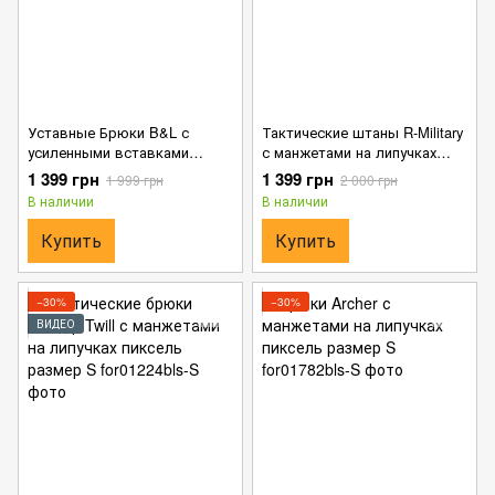
Уставные Брюки B&L с
Тактические штаны R-Military
усиленными вставками
с манжетами на липучках
пиксель размер XS
пиксель размер XS
1 399 грн
1 399 грн
1 999 грн
2 000 грн
В наличии
В наличии
Купить
Купить
−30%
−30%
ВИДЕО