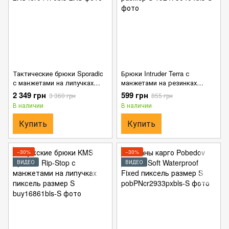
Тактические брюки Sporadic
Брюки Intruder Terra с
с манжетами на липучках
манжетами на резинках
пиксель размер 2XS
темно-зеленый пиксель
2 349 грн
599 грн
3 360 грн
855 грн
размер S
В наличии
В наличии
Купить
Купить
−30%
−30%
ВИДЕО
ВИДЕО