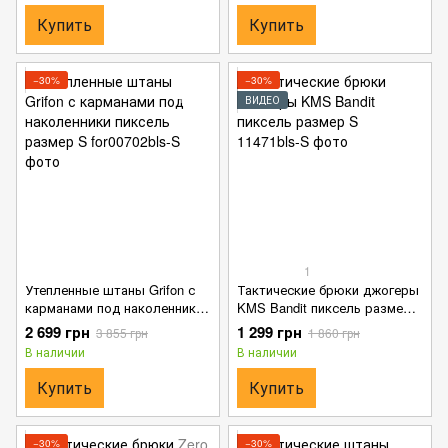
Купить
Купить
−30%
−30%
ВИДЕО
1
Утепленные штаны Grifon с
Тактические брюки джогеры
карманами под наколенники
KMS Bandit пиксель размер
пиксель размер S
S
2 699 грн
1 299 грн
3 855 грн
1 860 грн
В наличии
В наличии
Купить
Купить
−30%
−30%