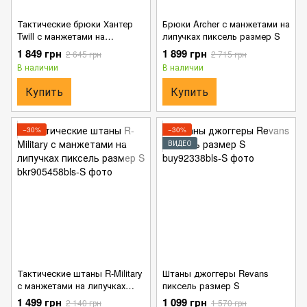
Тактические брюки Хантер
Брюки Archer с манжетами на
Twill с манжетами на
липучках пиксель размер S
липучках пиксель размер S
1 849 грн
1 899 грн
2 645 грн
2 715 грн
В наличии
В наличии
Купить
Купить
−30%
−30%
ВИДЕО
Тактические штаны R-Military
Штаны джоггеры Revans
с манжетами на липучках
пиксель размер S
пиксель размер S
1 499 грн
1 099 грн
2 140 грн
1 570 грн