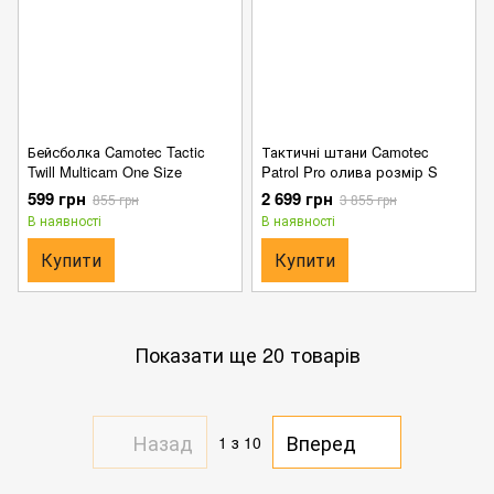
Бейсболка Camotec Tactic
Тактичні штани Camotec
Twill Multicam One Size
Patrol Pro олива розмір S
599 грн
2 699 грн
855 грн
3 855 грн
В наявності
В наявності
Купити
Купити
Показати ще 20 товарів
Назад
Вперед
1
з 10