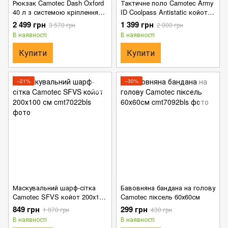
Рюкзак Camotec Dash Oxford
Тактичне поло Camotec Army
40 л з системою кріплення
ID Coolpass Antistatic койот
Molle мультикам 46х33х26 см
розмір M
2 499 грн
1 399 грн
3 570 грн
2 000 грн
В наявності
В наявності
Купити
Купити
−21%
−30%
Маскувальний шарф-сітка
Бавовняна бандана на голову
Camotec SFVS койот 200х100
Camotec піксель 60х60см
см
849 грн
299 грн
1 070 грн
430 грн
В наявності
В наявності