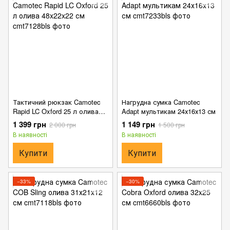
Тактичний рюкзак Camotec
Нагрудна сумка Camotec
Rapid LC Oxford 25 л олива
Adapt мультикам 24х16х13 см
48x22x22 см
1 399 грн
1 149 грн
2 000 грн
1 500 грн
В наявності
В наявності
Купити
Купити
−33%
−30%