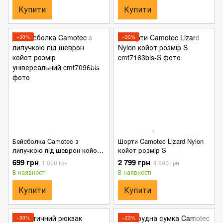
Купити
Купити
−30%
−30%
1
Бейсболка Camotec з
Шорти Camotec Lizard Nylon
липучкою під шеврон койот
койот розмір S
розмір універсальний
699 грн
2 799 грн
1 000 грн
4 000 грн
В наявності
В наявності
Купити
Купити
−30%
−23%