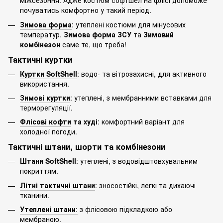
міжсезоння. Адже костюм софтшел на флісі допоможе
почуватись комфортно у такий період.
Зимова форма
: утеплені костюми для мінусових
температур.
Зимова форма ЗСУ
та
Зимовий
комбінезон
саме те, що треба!
Тактичні куртки
Куртки SoftShell
: водо- та вітрозахисні, для активного
використання.
Зимові куртки
: утеплені, з мембранними вставками для
терморегуляції.
Флісові кофти
та худі
: комфортний варіант для
холодної погоди.
Тактичні штани, шорти та комбінезони
Штани SoftShell
:
утеплені, з водовідштовхувальним
покриттям.
Літні тактичні штани
: зносостійкі, легкі та дихаючі
тканини.
Утеплені штани
:
з флісовою підкладкою або
мембраною.