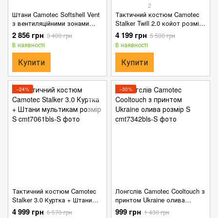
2
Штани Camotec Softshell Vent
Тактичний костюм Camotec
з вентиляційними зонами
Stalker Twill 2.0 койот розмір
темно-сині розмір S
S
2 856 грн
4 199 грн
3 400 грн
5 500 грн
В наявності
В наявності
Купити
Купити
−24%
−30%
Тактичний костюм Camotec
Лонгслів Camotec Cooltouch з
Stalker 3.0 Куртка + Штани
принтом Ukraine олива
мультикам розмір S
розмір S
4 999 грн
999 грн
6 570 грн
1 430 грн