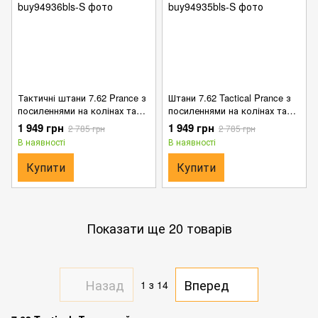
Тактичні штани 7.62 Prance з
Штани 7.62 Tactical Prance з
посиленнями на колінах та
посиленнями на колінах та
манжетами на липучках
манжетами на липучках чорні
1 949 грн
1 949 грн
2 785 грн
2 785 грн
олива розмір S
розмір S
В наявності
В наявності
Купити
Купити
Показати ще 20 товарів
Назад
Вперед
1
з 14