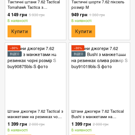
Тактичні штани 7.62 Tactical
Тактичні шорти 7.62 піксель
Tomahawk Tactica з
розмір M
вентиляційними зонами
4 149 грн
949 грн
5 930 грн
1 360 грн
мультикам розмір XS
В наявності
В наявності
Купити
Купити
−30%
−30%
ВІДЕО
ВІДЕО
Штани джогери 7.62 Tactical з
Штани джогери 7.62 Tactical
манжетами на резинках чорні
Bushi з манжетами на
розмір S
резинках олива розмір S
1 399 грн
1 399 грн
2 000 грн
2 000 грн
В наявності
В наявності