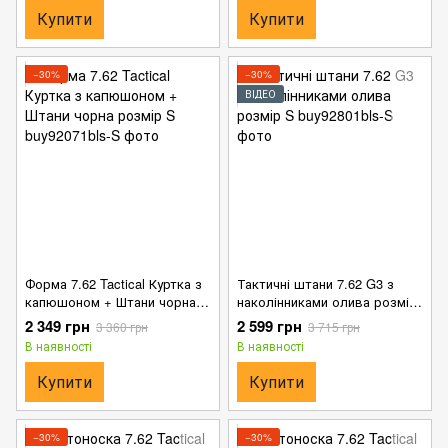
Купити
Купити
−30%
−30%
ВІДЕО
Форма 7.62 Tactical Куртка з
Тактичні штани 7.62 G3 з
капюшоном + Штани чорна
наколінниками олива розмір
розмір S
S
2 349 грн
2 599 грн
3 360 грн
3 715 грн
В наявності
В наявності
Купити
Купити
−30%
−30%