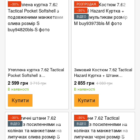
−30%
РОЗПРОДАЖ
−30%
ВІДЕО
Утеплена куртка 7.62 Tactical
Зимовий Костюм 7.62 Tactical
Pocket Softshell з
Hazard Куртка + Штани
подовженими манжетами
мультикам розмір M
2 599 грн
2 855 грн
3 715 грн
4 080 грн
олива розмір S
В наявності
В наявності
Купити
Купити
−30%
−30%
ВІДЕО
ВІДЕО