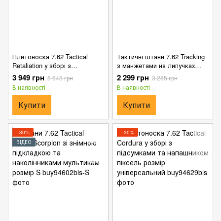
Плитоноска 7.62 Tactical
Тактичні штани 7.62 Tracking
Retaliation у зборі з
з манжетами на липучках
підсумками піксель розмір
койот розмір S
3 949 грн
2 299 грн
5 645 грн
3 285 грн
універсальний
В наявності
В наявності
Купити
Купити
−30%
−30%
ВІДЕО