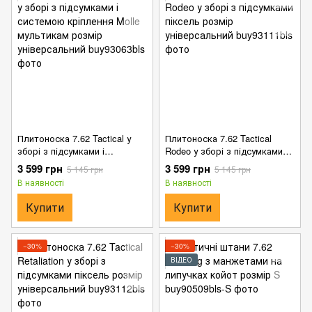
Плитоноска 7.62 Tactical у
Плитоноска 7.62 Tactical
зборі з підсумками і
Rodeo у зборі з підсумками
системою кріплення Molle
піксель розмір універсальний
3 599 грн
3 599 грн
5 145 грн
5 145 грн
мультикам розмір
В наявності
В наявності
універсальний
Купити
Купити
−30%
−30%
ВІДЕО