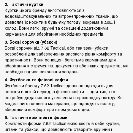
2. Тактичні куртки
Куртки цього бренду виготовляються з
водовідштовхувальних та вітронепроникних тканин, що
дозволяє їх носити в будь-яку погоду, зокрема в дощ і
холод. Вони легкі, зручні та оснащені додатковими
карманами для зберігання необхідних предметів.
3. Боєві сорочки (убакси)
Боєві сорочки від 7.62 Tactical, або так звані убакси,
розроблені для забезпечення високого рівня комфорту та
практичності. Вони оснащені багатьма карманами для
зберігання інструментів, документів або інших предметів, які
необхідні під час виконання завдань.
4. Футболки та флісові кофти
Футболки бренду 7.62 Tactical ідеально підходять для
носіння в літній період, а флісові кофти — для тих, хто
потребує додаткового утеплення в прохолодну погоду. Всі
моделі виготовлені з матеріалів, що відводять вологу,
зберігаючи комфорт протягом усього дня.
5. Тактичні комплекти форми
Комплекти форми 7.62 Tactical включають в себе куртки,
штани та убакси, що дозволяють створити зручний і