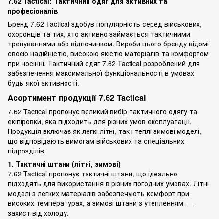
7.62 Tactical: Тактичний одяг для активних та
професіоналів
Бренд 7.62 Tactical здобув популярність серед військових,
охоронців та тих, хто активно займається тактичними
тренуваннями або відпочинком. Вироби цього бренду відомі
своєю надійністю, високою якістю матеріалів та комфортом
при носінні. Тактичний одяг 7.62 Tactical розроблений для
забезпечення максимальної функціональності в умовах
будь-якої активності.
Асортимент продукції 7.62 Tactical
7.62 Tactical пропонує великий вибір тактичного одягу та
екіпіровки, яка підходить для різних умов експлуатації.
Продукція включає як легкі літні, так і теплі зимові моделі,
що відповідають вимогам військових та спеціальних
підрозділів.
1. Тактичні штани (літні, зимові)
7.62 Tactical пропонує тактичні штани, що ідеально
підходять для використання в різних погодних умовах. Літні
моделі з легких матеріалів забезпечують комфорт при
високих температурах, а зимові штани з утепленням —
захист від холоду.