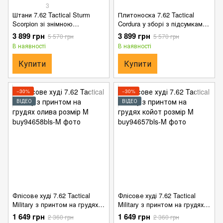
3
Штани 7.62 Tactical Sturm
Плитоноска 7.62 Tactical
Scorpion зі знімною
Cordura у зборі з підсумками
підкладкою та
та напашником піксель
3 899 грн
3 899 грн
5 570 грн
5 570 грн
наколінниками мультикам
розмір універсальний
В наявності
В наявності
розмір S
Купити
Купити
−30%
−30%
ВІДЕО
ВІДЕО
Флісове худі 7.62 Tactical
Флісове худі 7.62 Tactical
Military з принтом на грудях
Military з принтом на грудях
олива розмір M
койот розмір M
1 649 грн
1 649 грн
2 360 грн
2 360 грн