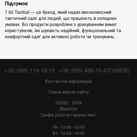
Підсумок
7.62 Tactical — це бренд, який надає високоякісний
тактичний одяг для людей, що працюють в складних
умовах. Всі продукти розроблені з урахуванням вимог
користувачів, які шукають надійний, функціональний та
комфортний одяг для активної роботи чи тренувань.
+38 (068) 119-18-19
+38 (095) 486-15-47(VIBER)
Контактна інформація
Повна версія сайту
©2022 - 2026
BlackOut
Графік роботи гарячої лінії:
Пн: 10:00–19:00
Вт: 10:00–19:00