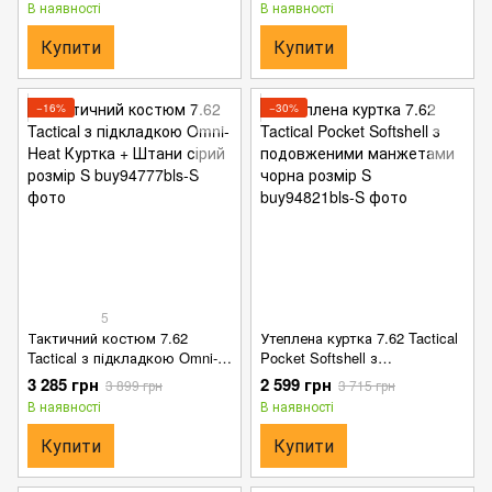
В наявності
В наявності
Купити
Купити
−16%
−30%
5
Тактичний костюм 7.62
Утеплена куртка 7.62 Tactical
Tactical з підкладкою Omni-
Pocket Softshell з
Heat Куртка + Штани сірий
подовженими манжетами
3 285 грн
2 599 грн
3 899 грн
3 715 грн
розмір S
чорна розмір S
В наявності
В наявності
Купити
Купити