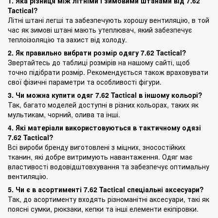
1. Яка різниця між літніми і зимовими штанами від 7.62
Tactical?
Літні штані легші та забезпечують хорошу вентиляцію, в той
час як зимові штані мають утеплювач, який забезпечує
теплоізоляцію та захист від холоду.
2. Як правильно вибрати розмір одягу 7.62 Tactical?
Звертайтесь до таблиці розмірів на нашому сайті, щоб
точно підібрати розмір. Рекомендується також враховувати
свої фізичні параметри та особливості фігури.
3. Чи можна купити одяг 7.62 Tactical в іншому кольорі?
Так, багато моделей доступні в різних кольорах, таких як
мультикам, чорний, олива та інші.
4. Які матеріали використовуються в тактичному одязі
7.62 Tactical?
Всі вироби бренду виготовлені з міцних, зносостійких
тканин, які добре витримують навантаження. Одяг має
властивості водовідштовхування та забезпечує оптимальну
вентиляцію.
5. Чи є в асортименті 7.62 Tactical спеціальні аксесуари?
Так, до асортименту входять різноманітні аксесуари, такі як
поясні сумки, рюкзаки, кепки та інші елементи екіпіровки.