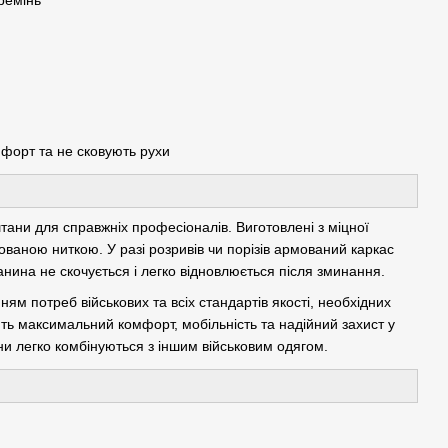
форт та не сковують рухи
штани для справжніх професіоналів. Виготовлені з міцної
ваною ниткою. У разі розривів чи порізів армований каркас
ина не скочується і легко відновлюється після зминання.
ням потреб військових та всіх стандартів якості, необхідних
ть максимальний комфорт, мобільність та надійний захист у
и легко комбінуються з іншим військовим одягом.