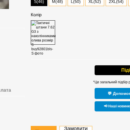
S(46)
M(48)
L(50)
XL(52)
2XL(54)
Колір
Під
*Це загальний підбір 
лата
💬 Допомог
📢 Наші новинк
Замовити