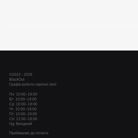
©2022 - 2026
BlackOut
Графік роботи гарячої лінії:
Пн: 10:00–19:00
Вт: 10:00–19:00
Ср: 10:00–19:00
Чт: 10:00–19:00
Пт: 10:00–19:00
Сб: 12:00–18:00
Нд: Вихідний
Приймаємо до оплати