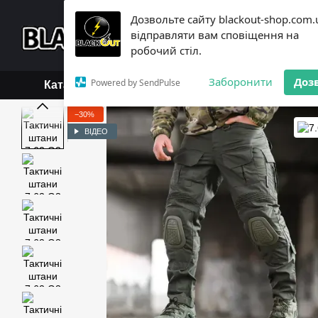
Перейти до основного контенту
Дозвольте сайту blackout-shop.com.
+38 (068) 119-18-19,
+3
відправляти вам сповіщення на
Каталог
Контактна інформ
робочий стіл.
Обмін та повернення
Б
Заборонити
Доз
Powered by SendPulse
Каталог
−30%
ВІДЕО