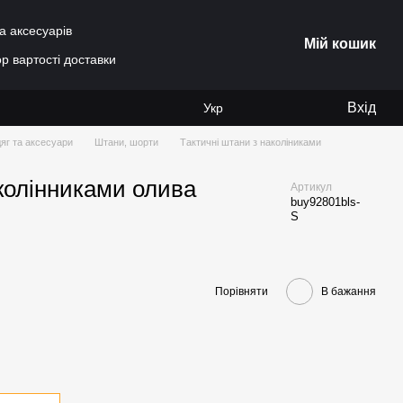
а аксесуарів
Мій кошик
р вартості доставки
Вхід
Укр
яг та аксесуари
Штани, шорти
Тактичні штани з наколіниками
аколінниками олива
Артикул
buy92801bls-
S
Порівняти
В бажання