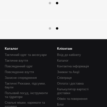
Каталог
Клієнтам
Тактичний одяг та аксесуари
Вхід до кабінету
Тактичне взуття
Каталог
Повсякденний одяг
Контактна інформація
Повсякденне взуття
Знижки та Акції
Захисне спорядження
Співпраця
Тактичні Рюкзаки, підсумки,
Оплата і доставка
баули
Калькулятор вартості
Польовий посуд, інструменти
доставки
та гідратори
Обмін та повернення
Спальні мішки, каремати та
Блог
килимки