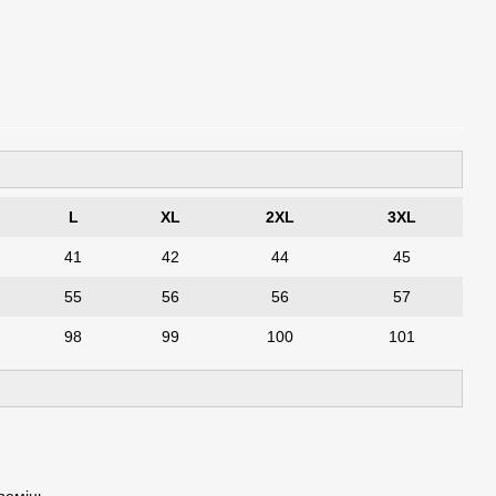
L
XL
2XL
3XL
41
42
44
45
55
56
56
57
98
99
100
101
ремінь