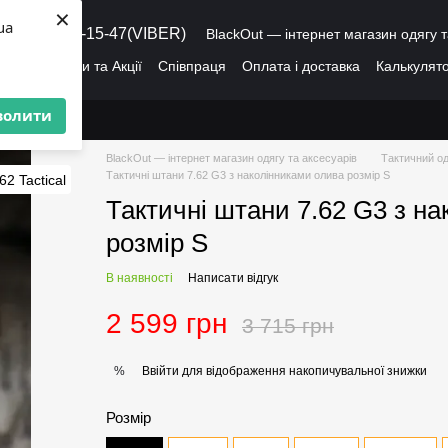
×
ua
8 (095) 486-15-47(VIBER)
BlackOut — інтернет магазин одягу т
ація
Знижки та Акції
Співпраця
Оплата і доставка
Калькулято
лог
Про нас
Угода користувача
волити
BlackOut — інтернет магазин одягу та аксесуарів
Тактичний од
Тактичні штани 7.62 G3 з наколінниками олива розмір S
Тактичні штани 7.62 G3 з н
розмір S
В наявності
Написати відгук
2 599 грн
3 715 грн
Ввійти
для відображення накопичувальної знижки
%
Розмір