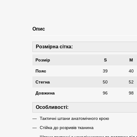
Опис
Розмірна сітка:
Розмір
S
M
Пояс
39
40
Стегна
50
52
Довжина
96
98
Особливості:
Тактичні штани анатомічного крою
Стійка до розривів тканина
Штани тактичні з наколінниками та петлями під 