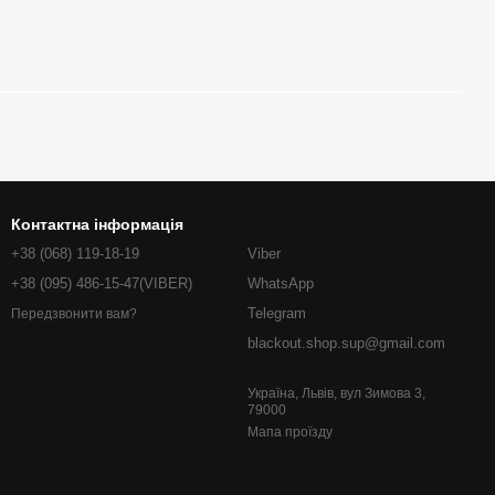
Контактна інформація
+38 (068) 119-18-19
Viber
+38 (095) 486-15-47(VIBER)
WhatsApp
Telegram
Передзвонити вам?
blackout.shop.sup@gmail.com
Україна, Львів, вул Зимова 3,
79000
Мапа проїзду