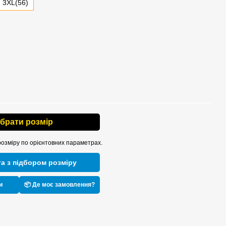
3XL(56)
ібрати розмір
розміру по орієнтовних параметрах.
а з підбором розміру
и
📦 Де моє замовлення?