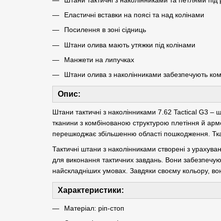
Еластичні вставки на поясі та над колінами
Посилення в зоні сідниць
Штани олива мають утяжки під колінами
Манжети на липучках
Штани олива з наколінниками забезпечують ком
Опис:
Штани тактичні з наколінниками 7.62 Tactical G3 – 
тканини з комбінованою структурою плетіння й армо
перешкоджає збільшенню області пошкодження. Ткан
Тактичні штани з наколінниками створені з урахуван
для виконання тактичних завдань. Вони забезпечую
найскладніших умовах. Завдяки своєму кольору, вон
Характеристики:
Матеріал: ріп-стоп