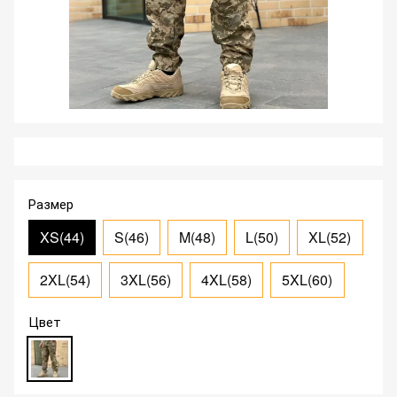
Размер
XS(44)
S(46)
M(48)
L(50)
XL(52)
2XL(54)
3XL(56)
4XL(58)
5XL(60)
Цвет