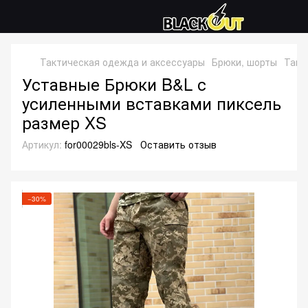
Тактическая одежда и аксессуары
Брюки, шорты
Такт
Уставные Брюки B&L с
усиленными вставками пиксель
размер XS
Артикул:
for00029bls-XS
Оставить отзыв
−30%