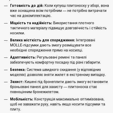
Готовність до дій:
Коли купуєш плитоноску у зборі, вона
вже оснащена всім потрібним — не потрібно витрачати
час на докомплектацію.
Міцність та надійність:
Використання плотного
тактичного матеріалу підвищує довговічність і стійкість
носилки.
Велика місткість для спорядження:
Інтегровані
MOLLE‑підсумки дають змогу розміщувати все
необхідне спорядження прямо на носилці.
Адаптивність:
Регульовані ремені та панелі
забезпечують комфортну посадку під різні габарити.
Безпека:
Система швидкого скидання (у відповідних
моделях) дозволяє зняти жилет в екстреному випадку.
Захист:
Кишені під бронеплити дають змогу встановити
броньовані панелі для захисту — плитоноска стає
повноцінним бронежилетом.
Мобільність:
Конструкція максимально оптимізована,
щоб не заважати руху, навіть якщо носити підсумки та
плиту.