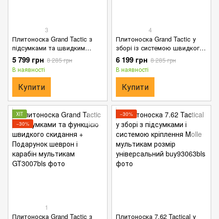
3
4
Плитоноска Grand Tactic з
Плитоноска Grand Tactic у
підсумками та швидким
зборі із системою швидкого
скидом 4 точки + Подарунок
скидання Cordura 900D
5 799 грн
6 199 грн
8 285 грн
8 285 грн
шеврон та карабін
мультикам + Шеврон у
В наявності
В наявності
мультикам
подарунок
Купити
Купити
ХІТ
−30%
−30%
1
Плитоноска Grand Tactic з
Плитоноска 7.62 Tactical у