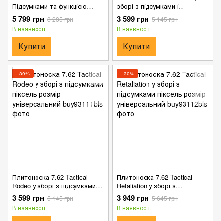
Підсумками та функцією
зборі з підсумками і
швидкого скидання +
системою кріплення Molle
5 799 грн
3 599 грн
8 285 грн
5 145 грн
Подарунок шеврон і карабін
мультикам розмір
В наявності
В наявності
мультикам
універсальний
Купити
Купити
−30%
−30%
Плитоноска 7.62 Tactical
Плитоноска 7.62 Tactical
Rodeo у зборі з підсумками
Retaliation у зборі з
піксель розмір універсальний
підсумками піксель розмір
3 599 грн
3 949 грн
5 145 грн
5 645 грн
універсальний
В наявності
В наявності