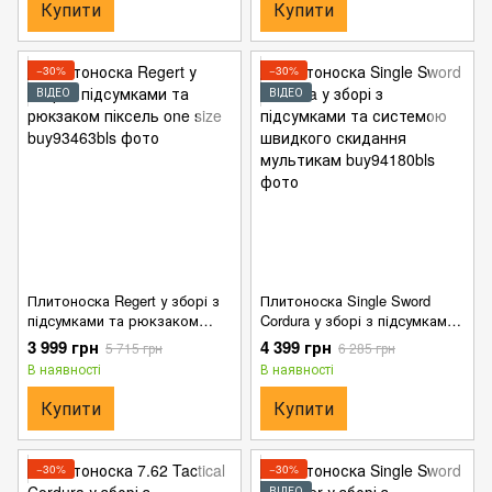
Купити
Купити
−30%
−30%
ВІДЕО
ВІДЕО
Плитоноска Regert у зборі з
Плитоноска Single Sword
підсумками та рюкзаком
Cordura у зборі з підсумками
піксель one size
та системою швидкого
3 999 грн
4 399 грн
5 715 грн
6 285 грн
скидання мультикам
В наявності
В наявності
Купити
Купити
−30%
−30%
ВІДЕО