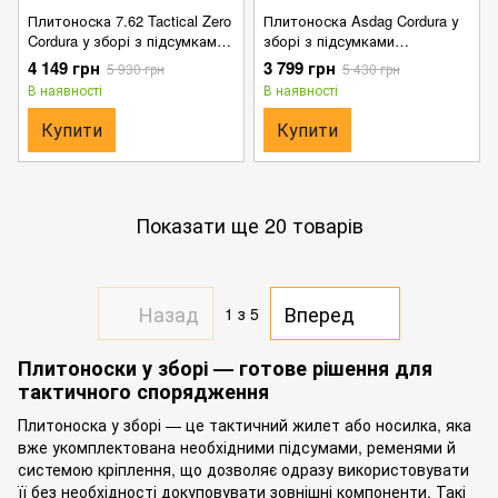
Плитоноска 7.62 Tactical Zero
Плитоноска Asdag Cordura у
Cordura у зборі з підсумками
зборі з підсумками
та напашником піксель
мультикам розмір
4 149 грн
3 799 грн
5 930 грн
5 430 грн
розмір універсальний
універсальний
В наявності
В наявності
Купити
Купити
Показати ще 20 товарів
Назад
Вперед
1
з 5
Плитоноски у зборі — готове рішення для
тактичного спорядження
Плитоноска у зборі — це тактичний жилет або носилка, яка
вже укомплектована необхідними підсумами, ременями й
системою кріплення, що дозволяє одразу використовувати
її без необхідності докуповувати зовнішні компоненти. Такі