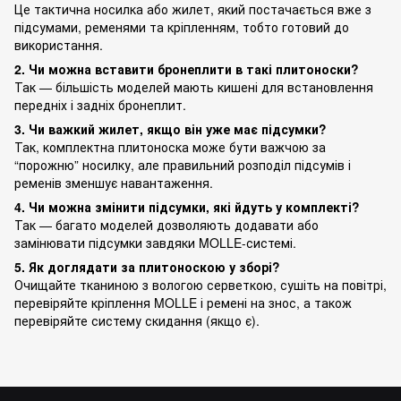
Це тактична носилка або жилет, який постачається вже з
підсумами, ременями та кріпленням, тобто готовий до
використання.
2. Чи можна вставити бронеплити в такі плитоноски?
Так — більшість моделей мають кишені для встановлення
передніх і задніх бронеплит.
3. Чи важкий жилет, якщо він уже має підсумки?
Так, комплектна плитоноска може бути важчою за
“порожню” носилку, але правильний розподіл підсумів і
ременів зменшує навантаження.
4. Чи можна змінити підсумки, які йдуть у комплекті?
Так — багато моделей дозволяють додавати або
замінювати підсумки завдяки MOLLE-системі.
5. Як доглядати за плитоноскою у зборі?
Очищайте тканиною з вологою серветкою, сушіть на повітрі,
перевіряйте кріплення MOLLE і ремені на знос, а також
перевіряйте систему скидання (якщо є).