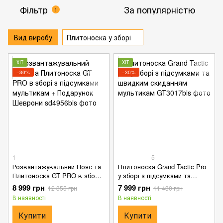
Фільтр
За популярністю
1
Вид виробу
Плитоноска у зборі
ХІТ
ХІТ
−30%
−30%
1
5
Розвантажувальний Пояс та
Плитоноска Grand Tactic Pro
Плитоноска GT PRO в зборі
у зборі з підсумками та
з підсумками мультикам +
швидким скиданням
8 999 грн
7 999 грн
12 855 грн
11 430 грн
Подарунок Шеврони
мультикам
В наявності
В наявності
Купити
Купити