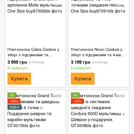
Плитоноска Cobra Cordura у
Плитоноска Nixon Cordura у
зборі з підсумками та
зборі з підсумками та 4-ма
системою кріплення Molle
точками скидання піксель
3 999 грн
3 199 грн
5 715 грн
4 570 грн
мультикам One Size
One Size
В наявності
В наявності
Купити
Купити
ХІТ
ХІТ
−30%
−25%
ВІДЕО