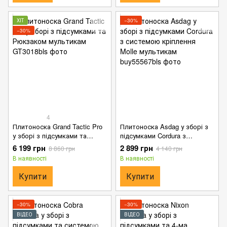
ХІТ
−30%
−30%
4
Плитоноска Grand Tactic Pro
Плитоноска Asdag у зборі з
у зборі з підсумками та
підсумками Cordura з
Рюкзаком мультикам
системою кріплення Molle
6 199 грн
2 899 грн
8 860 грн
4 140 грн
мультикам
В наявності
В наявності
Купити
Купити
−30%
−30%
ВІДЕО
ВІДЕО