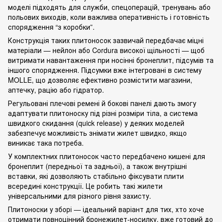
моделі підходять для служби, спецоперацій, тренувань або
польових виходів, коли важлива оперативність і готовність
спорядження “з коробки”.
Конструкція таких плитоносок зазвичай передбачає міцні
матеріали — нейлон або Cordura високої щільності — щоб
витримати навантаження при носінні бронеплит, підсумів та
іншого спорядження. Підсумки вже інтегровані в систему
MOLLE, що дозволяє ефективно розмістити магазини,
аптечку, рацію або гідратор.
Регульовані плечові ремені й бокові панелі дають змогу
адаптувати плитоноску під різні розміри тіла, а система
швидкого скидання (quick release) у деяких моделей
забезпечує можливість знімати жилет швидко, якщо
виникає така потреба.
У комплектних плитоносок часто передбачено кишені для
бронеплит (передньої та задньої), а також внутрішні
вставки, які дозволяють стабільно фіксувати плити
всередині конструкції. Це робить такі жилети
універсальними для різного рівня захисту.
Плитоноски у зборі — ідеальний варіант для тих, хто хоче
отримати повноцінний бронежилет‑носилку, вже готовий до