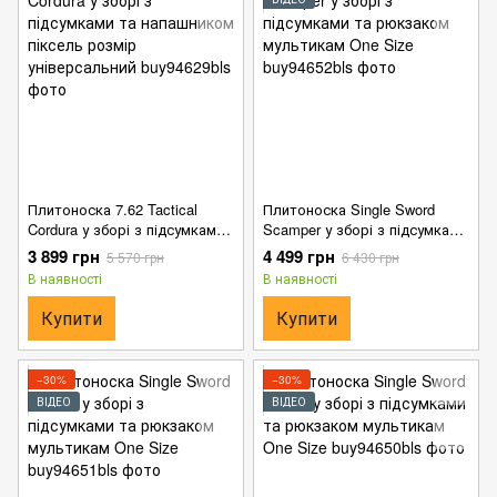
Плитоноска 7.62 Tactical
Плитоноска Single Sword
Cordura у зборі з підсумками
Scamper у зборі з підсумками
та напашником піксель
та рюкзаком мультикам One
3 899 грн
4 499 грн
5 570 грн
6 430 грн
розмір універсальний
Size
В наявності
В наявності
Купити
Купити
−30%
−30%
ВІДЕО
ВІДЕО