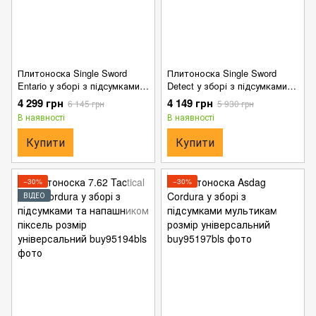
Плитоноска Single Sword
Плитоноска Single Sword
Entario у зборі з підсумками
Detect у зборі з підсумками
та рюкзаком мультикам One
та рюкзаком мультикам One
4 299 грн
4 149 грн
6 145 грн
5 930 грн
Size
Size
В наявності
В наявності
Купити
Купити
−30%
−30%
ВІДЕО