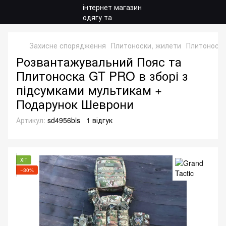
Захисне спорядження
Плитоноски, жилети
Плитоноски
Розвантажувальний Пояс та
Плитоноска GT PRO в зборі з
підсумками мультикам +
Подарунок Шеврони
Артикул:
sd4956bls
1 відгук
ХІТ
−30%