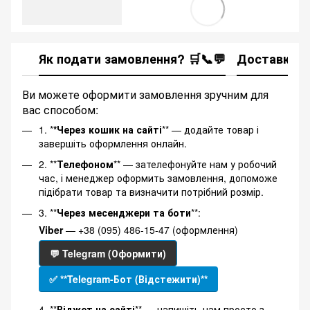
Як подати замовлення? 🛒📞💬
Доставка
Ви можете оформити замовлення зручним для
вас способом:
1. *
*Через кошик на сайті
** — додайте товар і
завершіть оформлення онлайн.
2. **
Телефоном
** — зателефонуйте нам у робочий
час, і менеджер оформить замовлення, допоможе
підібрати товар та визначити потрібний розмір.
3. **
Через месенджери та боти
**:
Viber
— +38 (095) 486-15-47 (оформлення)
💬 Telegram (Оформити)
✅ **Telegram-Бот (Відстежити)**
4. **
Віджет на сайті
** — напишіть нам просто з