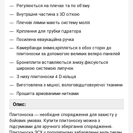
Регулюється на плечах та по об'єму
Внутрішня частина з 3D сіткою
Плечові лямки мають систему моллі
Кріплення для трубки гідратора
Посилена еваукаційна ручка
Камербанди знімні,кріпляться з обох сторін до
плитоноски за допомогою великих велкро-панелей
Бронеплити вставляються знизу,фіксуються
широкою системою липучок
З низу плитоноски 4 D-кільця
Виготовлена з міцної, вологовідштовхуючої тканини
Прошита армованими нитками
Опис:
Плитоноска — необхідне спорядження для захисту у
бойових умовах. Купити плитоноску можна з
підсумками для зручного зберігання спорядження.
Плитоноска ЗСУ у популярному забарвленні мультикам