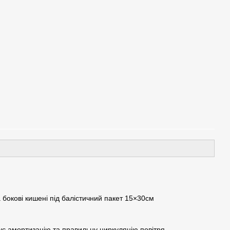
бокові кишені під балістичний пакет 15×30см
ує амортизацію та правильну циркуляцію повітря