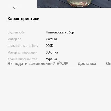
Характеристики
Вид виробу
Плитоноска у зборі
Матеріал
Cordura
Щільність матеріалу
900D
Матеріал підкладки
3D-сітка
Країна виробництва
Україна
Як подати замовлення? 🛒📞💬
Доставка
Оп