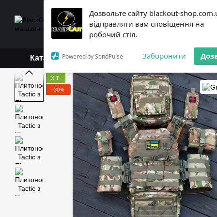
Перейти до основного контенту
Дозвольте сайту blackout-shop.com.
+38 (068) 119-18-19,
+3
відправляти вам сповіщення на
Каталог
Контактна інформ
робочий стіл.
Обмін та повернення
Б
Заборонити
Доз
Powered by SendPulse
Каталог
ХІТ
−30%