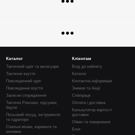
Каталог
Клієнтам
Тактичний одяг та аксесуари
Вхід до кабінету
Тактичне взуття
Каталог
Повсякденний одяг
Контактна інформація
Повсякденне взуття
Знижки та Акції
Захисне спорядження
Співпраця
Тактичні Рюкзаки, підсумки,
Оплата і доставка
баули
Калькулятор вартості
Польовий посуд, інструменти
доставки
та гідратори
Обмін та повернення
Спальні мішки, каремати та
Блог
килимки