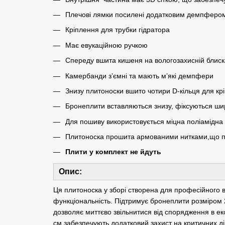
Плечові лямки посилені додатковим демпферо
Кріплення для трубки гідратора
Має евукаційною ручкою
Спереду вшита кишеня на вологозахисній блиск
Камербанди з’ємні та мають м’які демпфери
Знизу плитоноски вшито чотири D-кільця для к
Бронеплити вставляються знизу, фіксуються ш
Для пошиву використовується міцна поліамідна
Плитоноска прошита армованими нитками,що п
Плити у комплект не йдуть
Опис:
Ця плитоноска у зборі створена для професійного в
функціональність. Підтримує бронеплити розміром 
дозволяє миттєво звільнитися від спорядження в екс
см забезпечують додатковий захист на критичних ді