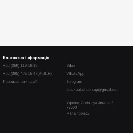
Контактна інформація
+38 (068) 119-18-19
Viber
+38 (095) 486-15-47(VIBER)
WhatsApp
Telegram
Передзвонити вам?
blackout.shop.sup@gmail.com
Україна, Львів, вул Зимова 3,
79000
Мапа проїзду