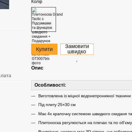
Колір
Замовити
Купити
швидко
.
Опис
лата
Особливості:
Виготовлена із міцної водонепроникної тканини
Під плиту 25×30 см
Має 4х крапочну системою швидкого скиданя та 
Плитоноска регулюється на плечах та по об'єму
Внутрішня частина має 3D сіткою, що забезпеч