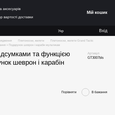
а аксесуарів
Мій кошик
р вартості доставки
Вхід
Укр
рядження
Плитоноски, жилети
Плитоноски, жилети Grand Tactic
ання + Подарунок шеврон і карабін мультикам
Підсумками та функцією
Артикул
GT3007bls
нок шеврон і карабін
Порівняти
В бажання