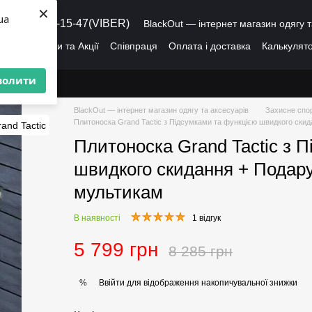
×
ua
8 (095) 486-15-47(VIBER)
BlackOut — інтернет магазин одягу т
ація
Знижки та Акції
Співпраця
Оплата і доставка
Калькулято
лог
Про нас
Угода користувача
волити
BlackOut — інтернет магазин одягу та аксесуарів
Захисне спо
Плитоноска Grand Tactic з Підсумками та функцією швидкого скид
Плитоноска Grand Tactic з 
швидкого скидання + Подару
мультикам
В наявності
1 відгук
5 799 грн
8 285 грн
Ввійти
для відображення накопичувальної знижки
%