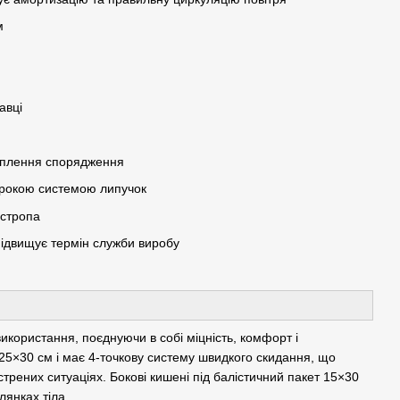
м
авці
ріплення спорядження
ирокою системою липучок
 стропа
ідвищує термін служби виробу
икористання, поєднуючи в собі міцність, комфорт і
25×30 см і має 4-точкову систему швидкого скидання, що
трених ситуаціях. Бокові кишені під балістичний пакет 15×30
лянках тіла.