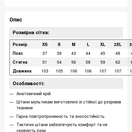
Опис
Розмірна сітка:
Розмір
XS
S
M
L
XL
2XL
3
Пояс
37
39
43
44
45
48
Стегна
51
54
56
58
59
62
Довжина
103
105
106
106
107
107
1
Особливості:
Анатомічний крій
Штани мультикам виготовлені зі стійкої до розривів
тканини
Гарна повітропроникність та зносостійкість
Тактичні штани забезпечують комфорт та не
сковують рухи