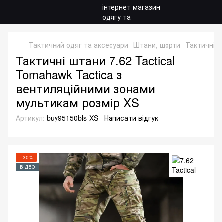
Тактичний одяг та аксесуари
Штани, шорти
Тактичні 
Тактичні штани 7.62 Tactical
Tomahawk Tactica з
вентиляційними зонами
мультикам розмір XS
Артикул:
buy95150bls-XS
Написати відгук
−30%
ВІДЕО