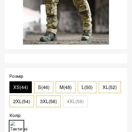
Розмір
XS(44)
S(46)
M(48)
L(50)
XL(52)
2XL(54)
3XL(56)
4XL(58)
Колір