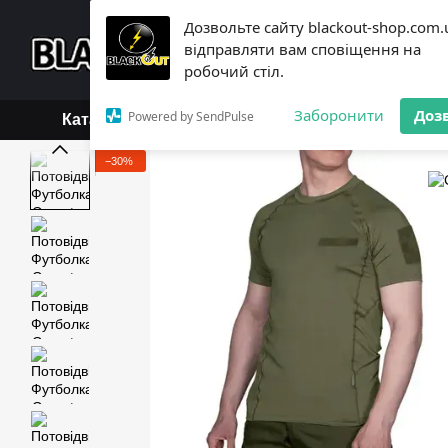
Перейти до основного контенту
Дозвольте сайту blackout-shop.com.
+38 (068) 119-18-19,
+3
відправляти вам сповіщення на
Каталог
Контактна інформ
робочий стіл.
Обмін та повернення
Б
Заборонити
Доз
Powered by SendPulse
Каталог
−30%