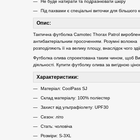
Не буде натирати та подразнювати шкіру
Під пахвами є спеціальні виточки для більшого
Опис:
Тактична футболка Camotec Thorax Patrol вироблена
антибактеріальним просоченням. Розумні волокна ц
розподіляють її на велику площу, внаслідок чого зд
Футболка олива спроектована таким чином, щоб Ви 
діяльності. Купити футболку олива за вигідною цін
Характеристики:
Матеріал: CoolPass SJ
Склад матеріалу: 100% поліестер
Захист від ультрафіолету: UPF30
Сезон: літо
Стать: чоловіча
Розміри: S-3XL