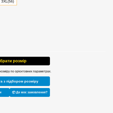
3XL(56)
ібрати розмір
розміру по орієнтовних параметрах.
а з підбором розміру
и
📦 Де моє замовлення?