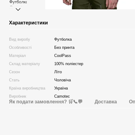
Характеристики
Вид виробу
Футболка
Особливості
Без принта
Матеріал
CoolPass
Склад матеріалу
100% поліестер
Сезон
Літо
Стать
Чоловіча
Країна виробництва
Україна
Виробник
Camotec
Як подати замовлення? 🛒📞💬
Доставка
Оп