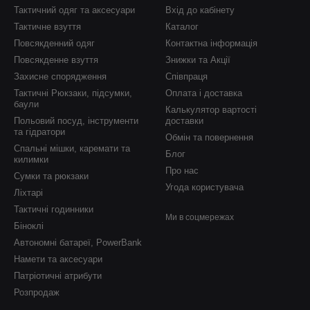
Тактичний одяг та аксесуари
Вхід до кабінету
Тактичне взуття
Каталог
Повсякденний одяг
Контактна інформація
Повсякденне взуття
Знижки та Акції
Захисне спорядження
Співпраця
Тактичні Рюкзаки, підсумки,
Оплата і доставка
баули
Калькулятор вартості
Польовий посуд, інструменти
доставки
та гідратори
Обмін та повернення
Спальні мішки, каремати та
Блог
килимки
Про нас
Сумки та рюкзаки
Угода користувача
Ліхтарі
Тактичні годинники
Ми в соцмережах
Біноклі
Автономні батареї, PowerBank
Намети та аксесуари
Патріотичні атрибути
Розпродаж