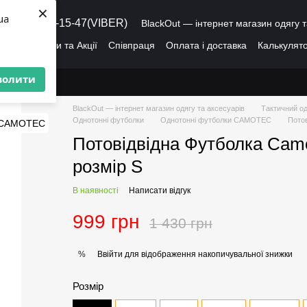
×
ua
8 (095) 486-15-47(VIBER)
BlackOut — інтернет магазин одягу т
ація
Знижки та Акції
Співпраця
Оплата і доставка
Калькулято
лог
Про нас
Угода користувача
волити
BlackOut — інтернет магазин одягу та аксесуарів
Тактичний од
Однотонні футболки
Однотонні футболки CAMOTEC
Потов
Потовідвідна Футболка Camo
розмір S
В наявності
Написати відгук
999 грн
1 430 грн
Ввійти
для відображення накопичувальної знижки
%
Розмір