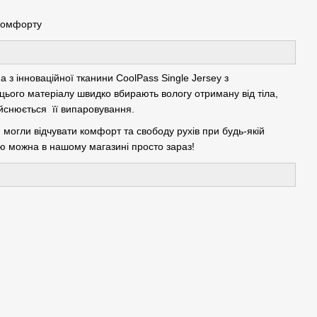
 комфорту
 з інноваційної тканини CoolPass Single Jersey з
ього матеріалу швидко вбирають вологу отриману від тіла,
ійснюється її випаровування.
могли відчувати комфорт та свободу рухів при будь-якій
ою можна в нашому магазині просто зараз!