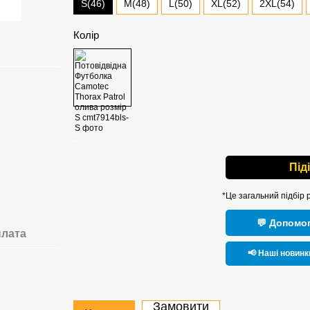
S(46)
M(48)
L(50)
XL(52)
2XL(54)
Колір
Під
*Це загальний підбір 
💬 Допомог
лата
📢 Наші новинк
Замовити