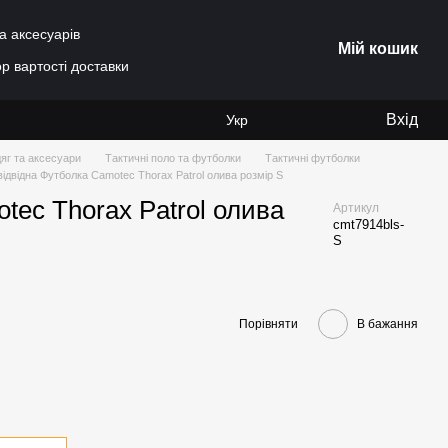
а аксесуарів
Мій кошик
р вартості доставки
Вхід
Укр
яг та аксесуари
Тактичні поло та футболки
Тактичні футболки
ідвідна Футболка Camotec Thorax Patrol олива розмір S
tec Thorax Patrol олива
Артикул
cmt7914bls-
S
Порівняти
В бажання