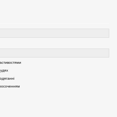
ластивостями
рудях
одяганні
просоченням