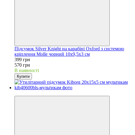
Підсумок Silver Knight на карабіні Oxford з системою
кріплення Molle чорний 10х9,5х3 см
399 грн
570 грн
В наявності
Купити
−22%