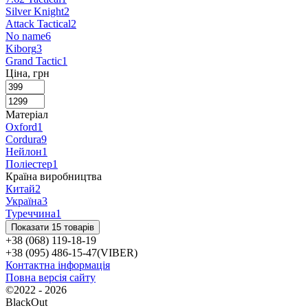
Silver Knight
2
Attack Tactical
2
No name
6
Kiborg
3
Grand Tactic
1
Ціна, грн
Матеріал
Oxford
1
Cordura
9
Нейлон
1
Поліестер
1
Країна виробництва
Китай
2
Україна
3
Туреччина
1
Показати 15 товарів
+38 (068) 119-18-19
+38 (095) 486-15-47(VIBER)
Контактна інформація
Повна версія сайту
©2022 - 2026
BlackOut