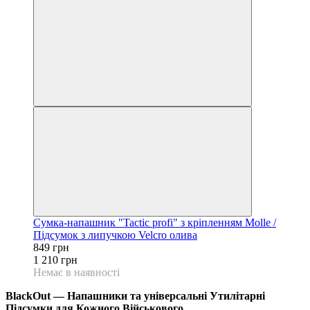
Сумка-напашник "Tactic profi" з кріпленням Molle /
Підсумок з липучкою Velcro олива
849 грн
1 210 грн
Немає в наявності
BlackOut — Напашники та універсальні Утилітарні
Підсумки для Кожного Військового