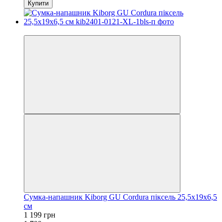
Купити
−29%
Сумка-напашник Kiborg GU Cordura піксель 25,5х19х6,5
см
1 199 грн