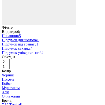
Фільтр
Вид виробу
Напашник
5
Підсумок для шолома
1
Підсумок під гранату
1
Підсумок сухарка
4
Підсумок універсальний
4
Об'єм, л
Колір
Чорний
Піксель
Койот
Мультикам
Хакі
Оливковий
Бренд
7.62 Tactical
1