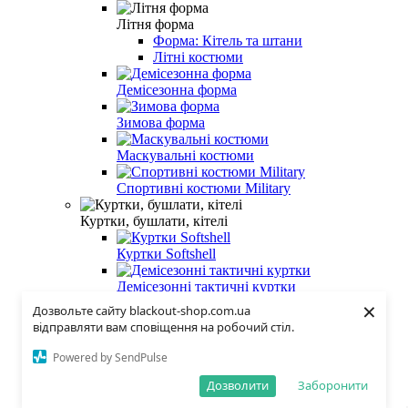
Літня форма
Форма: Кітель та штани
Літні костюми
Демісезонна форма
Зимова форма
Маскувальні костюми
Спортивні костюми Military
Куртки, бушлати, кітелі
Куртки Softshell
Демісезонні тактичні куртки
×
Дозвольте сайту blackout-shop.com.ua
Літні тактичні куртки
відправляти вам сповіщення на робочий стіл.
Зимові тактичні куртки, бушлати
Powered by SendPulse
Жилетки, безрукавки
Дозволити
Заборонити
Кітелі