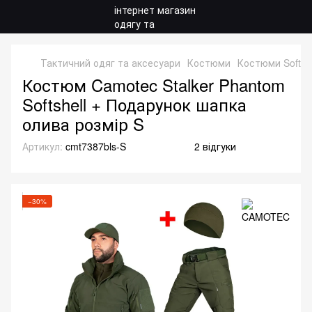
Тактичний одяг та аксесуари
Костюми
Костюми Softshe
Костюм Camotec Stalker Phantom
Softshell + Подарунок шапка
олива розмір S
Артикул:
cmt7387bls-S
2 відгуки
−30%