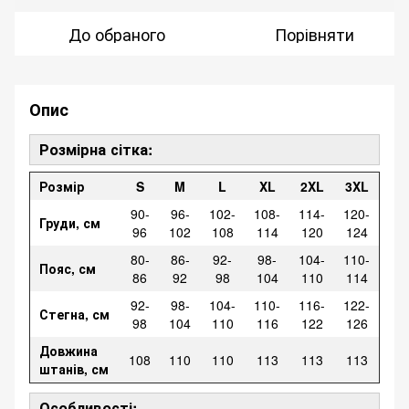
До обраного
Порівняти
Опис
Розмірна сітка:
Розмір
S
M
L
XL
2XL
3XL
90-
96-
102-
108-
114-
120-
Груди, см
96
102
108
114
120
124
80-
86-
92-
98-
104-
110-
Пояс, см
86
92
98
104
110
114
92-
98-
104-
110-
116-
122-
Стегна, см
98
104
110
116
122
126
Довжина
108
110
110
113
113
113
штанів, см
Особливості: