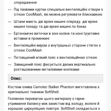
спорядження
Під пахвами куртки спеціальні вентиляційні отвори з
сіткою CoolMash, які можна регулювати блискавкою
Штани мають дві врізні кишені спереду, дві врізні
кишені позаду та дві врізні кишені по боках
Ергономічні виточки в зоні коліна та конструктивні
вставки в промежині
Вентиляційні вирізи з внутрішньої сторони стегон з
сіткою CoolMash
Потовщений м'який пояс з вентиляційною сіткою
Завищений пояс фіксується двома вертикально
розташованими металевими кнопками
Опис:
Костюм олива Camotec Stalker Phantom виготовлена з
оригінальної тканини SoftShell.
Головною перевагою цього матеріалу є гарне
утримання балансу між захистом від холоду, вологи й
хорошою циркуляцією повітря. SoftShell складається з