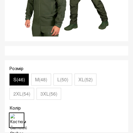
Розмір
S(46)
M(48)
L(50)
XL(52)
2XL(54)
3XL(56)
Колір