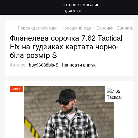
Повсякденний одяг
Чоловічий одяг
Сорочки
Звичайні 
Фланелева сорочка 7.62 Tactical
Fix на ґудзиках картата чорно-
біла розмір S
Артикул:
buy96038bls-S
Написати відгук
−30%