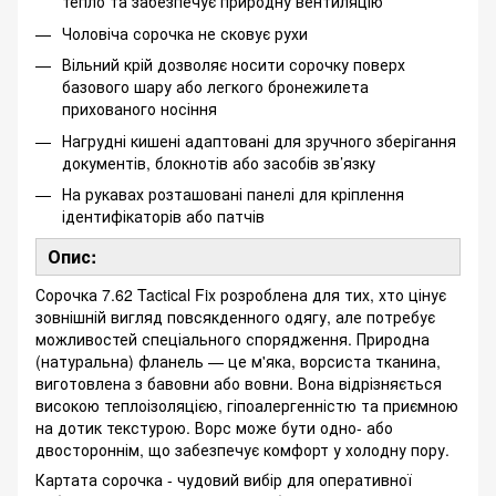
тепло та забезпечує природну вентиляцію
Чоловіча сорочка не сковує рухи
Вільний крій дозволяє носити сорочку поверх
базового шару або легкого бронежилета
прихованого носіння
Нагрудні кишені адаптовані для зручного зберігання
документів, блокнотів або засобів зв’язку
На рукавах розташовані панелі для кріплення
ідентифікаторів або патчів
Опис:
Сорочка 7.62 Tactical Fix розроблена для тих, хто цінує
зовнішній вигляд повсякденного одягу, але потребує
можливостей спеціального спорядження. Природна
(натуральна) фланель — це м'яка, ворсиста тканина,
виготовлена з бавовни або вовни. Вона відрізняється
високою теплоізоляцією, гіпоалергенністю та приємною
на дотик текстурою. Ворс може бути одно- або
двостороннім, що забезпечує комфорт у холодну пору.
Картата сорочка - чудовий вибір для оперативної