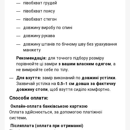
півобхват грудей
півобхват поясу
півобхват стегон
довжину виробу по спині
довжину рукава
довжину штанів по бічному шву без урахування
манжету
Рекомендація:
для точного підбору розміру
порівнюйте ці заміри
з вашим власним одягом
, а
не вимірюйте себе по тілу.
Для взуття:
замір виконаний по
довжині устілки
.
Зазвичай устілка на
0.5–1 см довша за фактичну
довжину стопи
, щоб взуття сиділо комфортно.
Способи оплати:
Онлайн-оплата банківською карткою
Оплата здійснюється, за допомогою платіжної
системи
.
Післяплата (оплата при отриманні)