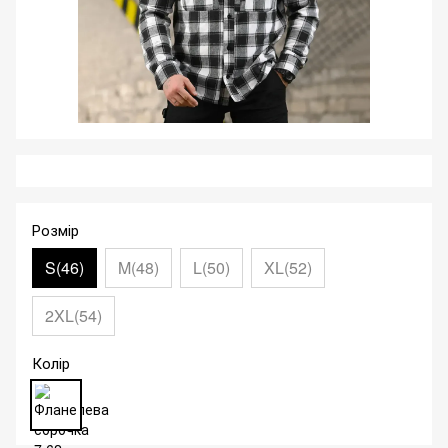
Розмір
S(46)
M(48)
L(50)
XL(52)
2XL(54)
Колір