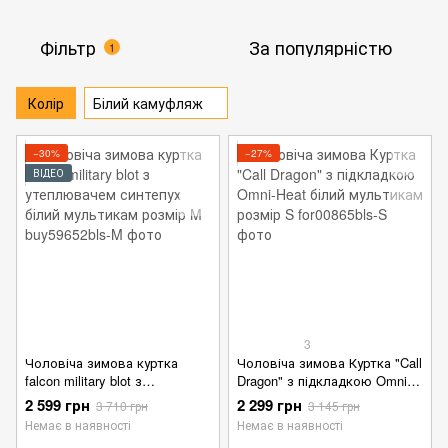
Фільтр
За популярністю
1
Колір
Білий камуфляж
−30%
−27%
ВІДЕО
3
Чоловіча зимова куртка
Чоловіча зимова Куртка "Call
falcon military blot з
Dragon" з підкладкою Omni-
утеплювачем синтепух білий
Heat білий мультикам розмір
2 599 грн
2 299 грн
3 710 грн
3 145 грн
мультикам розмір M
S
Немає в наявності
Немає в наявності