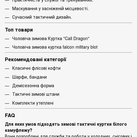
Маскування у засніженій місцевості.
Сучасний тактичний дизайн.
Топ товари
Чоловіча зимова Куртка "Call Dragon"
Чоловіча зимова куртка falcon military blot
Рекомендовані категорії
Класичні флісові кофти
Шарфи, бандани
Демісезонна форма
Тактичні зимові штани
Комплекти утеплені
FAQ
Для яких умов підходять зимові тактичні куртки білого
камуфляжу?
Вони розроблені для служби та роботи у холодних, снігових і