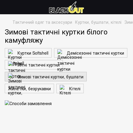
Тактичний одяг та аксесуари
Куртки, бушлати, кітелі
Зимо
Зимові тактичні куртки білого
камуфляжу
Куртки Softshell
Демісезонні тактичні куртки
Літні тактичні куртки
Зимові тактичні куртки, бушлати
Жилетки, безрукавки
Кітелі