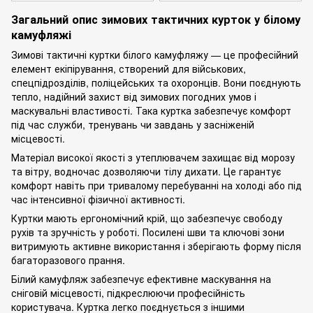
Загальний опис зимових тактичних курток у білому
камуфляжі
Зимові тактичні куртки білого камуфляжу — це професійний
елемент екіпірування, створений для військових,
спецпідрозділів, поліцейських та охоронців. Вони поєднують
тепло, надійний захист від зимових погодних умов і
маскувальні властивості. Така куртка забезпечує комфорт
під час служби, тренувань чи завдань у засніженій
місцевості.
Матеріал високої якості з утеплювачем захищає від морозу
та вітру, водночас дозволяючи тілу дихати. Це гарантує
комфорт навіть при тривалому перебуванні на холоді або під
час інтенсивної фізичної активності.
Куртки мають ергономічний крій, що забезпечує свободу
рухів та зручність у роботі. Посилені шви та ключові зони
витримують активне використання і зберігають форму після
багаторазового прання.
Білий камуфляж забезпечує ефективне маскування на
сніговій місцевості, підкреслюючи професійність
користувача. Куртка легко поєднується з іншими