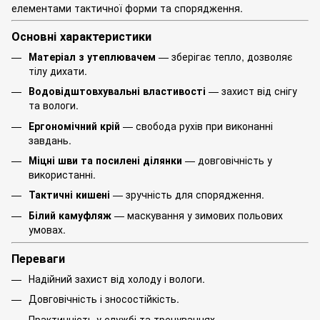
елементами тактичної форми та спорядження.
Основні характеристики
Матеріал з утеплювачем
— зберігає тепло, дозволяє
тілу дихати.
Водовідштовхувальні властивості
— захист від снігу
та вологи.
Ергономічний крій
— свобода рухів при виконанні
завдань.
Міцні шви та посилені ділянки
— довговічність у
використанні.
Тактичні кишені
— зручність для спорядження.
Білий камуфляж
— маскування у зимових польових
умовах.
Переваги
Надійний захист від холоду і вологи.
Довговічність і зносостійкість.
Практичність у службі та тренуваннях.