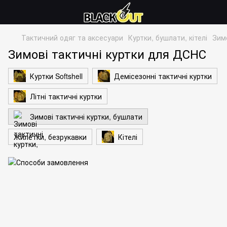
Тактичний одяг та аксесуари
Куртки, бушлати, кітелі
Зимо
Зимові тактичні куртки для ДСНС
Куртки Softshell
Демісезонні тактичні куртки
Літні тактичні куртки
Зимові тактичні куртки, бушлати
Жилетки, безрукавки
Кітелі