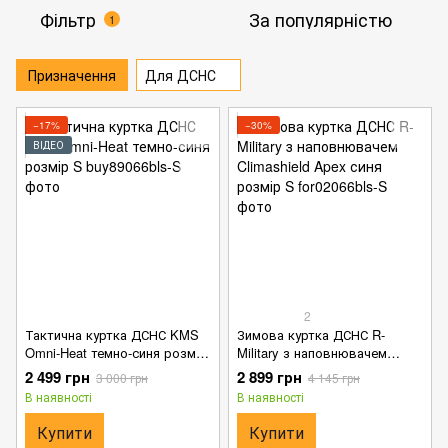
Фільтр
За популярністю
1
Призначення
Для ДСНС
−17%
−30%
ВІДЕО
2
Тактична куртка ДСНС KMS
Зимова куртка ДСНС R-
Omni-Heat темно-синя розмір
Military з наповнювачем
S
Climashield Apex синя розмір
2 499 грн
2 899 грн
3 000 грн
4 145 грн
S
В наявності
В наявності
Купити
Купити