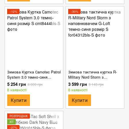
−12%
−30%
Зимова Куртка Сamotec Patrol
Зимова тактична куртка R-
System 3.0 темно-синя
Military Nord Storm з
розмір S
наповнювачем G-Loft темно-
5 254 грн
3 599 грн
6 000 грн
5 145 грн
синя розмір S
В наявності
В наявності
Купити
Купити
РОЗПРОДАЖ
ХІТ
−27%