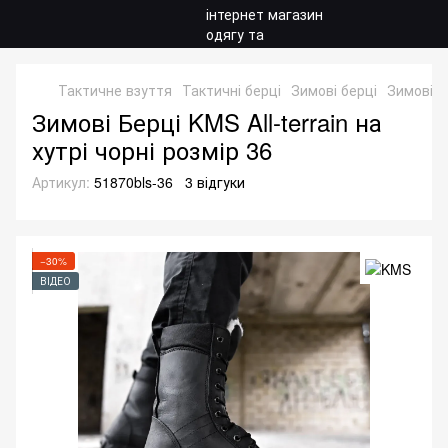
Тактичне взуття
Тактичні берці
Зимові берці
Зимові б
Зимові Берці KMS All-terrain на
хутрі чорні розмір 36
Артикул:
51870bls-36
3 відгуки
−30%
ВІДЕО