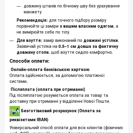
довжину штанів по бічному шву без урахування
манжету
Рекомендація:
для точного підбору розміру
порівнюйте ці заміри
з вашим власним одягом
, а
не вимірюйте себе по тілу.
Для взуття:
замір виконаний по
довжині устілки
.
Зазвичай устілка на
0.5–1 см довша за фактичну
довжину стопи
, щоб взуття сиділо комфортно.
Способи оплати:
Онлайн-оплата банківською карткою
Оплата здійснюється, за допомогою платіжної
системи
.
Післяплата (оплата при отриманні)
Під післяплатою розуміється оплата за товар та
доставку при отриманні у відділенні Нової Пошти.
Безготівковий розрахунок (Оплата за
реквізитами IBAN)
Універсальний спосіб оплати для всіх клієнтів (фізичних