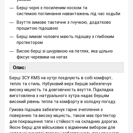
Берці чорні з посиленим носком та
системою поглинання навантажень під час ходьби
Взуття зимове тактичне з гнучкою, додатково
прошитою підошвою
Берці зимові чоловічі мають підошву з глибоким
протектором
Високі берці зі шнурівкою на петлях, яка щільно
фіксує черевики на ногах
Опис:
Берці ЗСУ KMS на хутрі поєднують в собі комфорт,
тепло та стиль. Нубуковий верх берців забезпечує
високу міцність та довговічність взуття. Підкладка
виготовлена з натурального хутра надає берцям
високий рівень тепла та комфорту в холодну погоду.
Гумова підошва забезпечує гарне зчеплення з
поверхнею та високу міцність, також має протектор
для покращення тяги і стійкості на складних дорогах.
Якісні берці для військових є відмінним вибором для