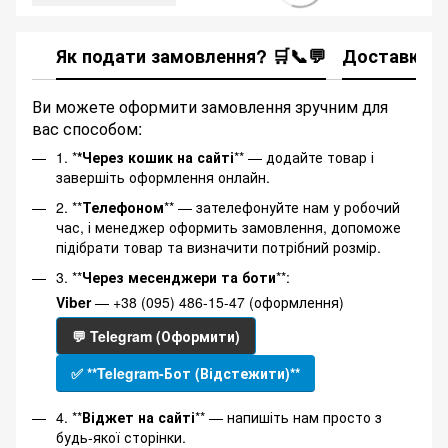
Як подати замовлення? 🛒📞💬
Доставка
Ви можете оформити замовлення зручним для
вас способом:
1. *
*Через кошик на сайті
** — додайте товар і
завершіть оформлення онлайн.
2. **
Телефоном
** — зателефонуйте нам у робочий
час, і менеджер оформить замовлення, допоможе
підібрати товар та визначити потрібний розмір.
3. **
Через месенджери та боти
**:
Viber
— +38 (095) 486-15-47 (оформлення)
💬 Telegram (Оформити)
✅ **Telegram-Бот (Відстежити)**
4. **
Віджет на сайті
** — напишіть нам просто з
будь-якої сторінки.