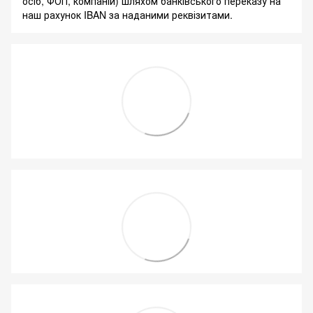
осіб, ФОП, компаній) шляхом банківського переказу на
наш рахунок IBAN за наданими реквізитами.