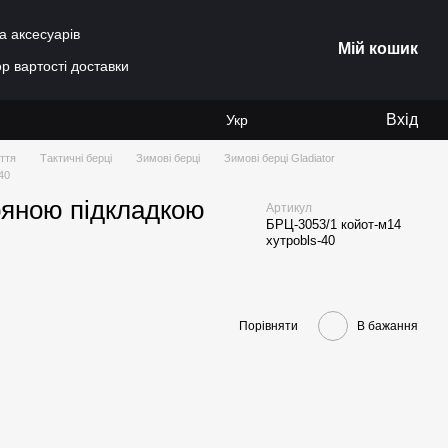
а аксесуарів
Мій кошик
р вартості доставки
Вхід
Укр
ття
Тактичні берці
Зимові берці
Зимові берці Gladiator
40
тряною підкладкою
Артикул
БРЦ-3053/1 койот-м14
хутроbls-40
Порівняти
В бажання