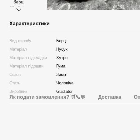
Характеристики
Вид виробу
Берці
Матеріал
Нубук
Матеріал підкладки
Хутро
Матеріал підошви
Гума
Сезон
Зима
Стать
Чоловіча
Виробник
Gladiator
Як подати замовлення? 🛒📞💬
Доставка
Оп