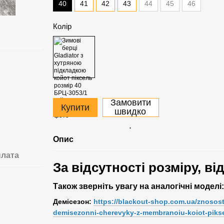
40
41
42
43
44
45
46
Колір
Замовити
Купити
швидко
.
Опис
лата
За відсутності розміру, ві
Також зверніть увагу на аналогічні моделі:
Демісезон:
https://blackout-shop.com.ua/znososti
demisezonni-cherevyky-z-membranoiu-koiot-piksel