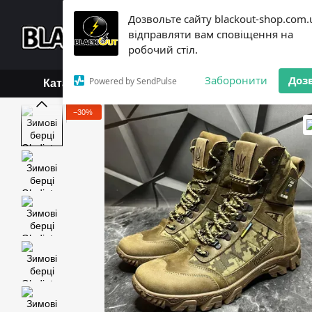
Перейти до основного контенту
Дозвольте сайту blackout-shop.com.
+38 (068) 119-18-19,
+3
відправляти вам сповіщення на
Каталог
Контактна інформ
робочий стіл.
Обмін та повернення
Б
Заборонити
Доз
Powered by SendPulse
Каталог
−30%