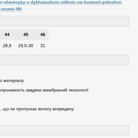
chi-cherevyky-z-dykhaiuchoiu-sitkoiu-na-humovii-pidoshvi-
-rozmir-40/
44
45
46
28,8
29,5-30
31
го матеріалу
ропроникність завдяки мембранній технології
, що не пропускає вологу всередину