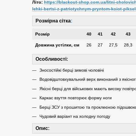
Літо:
https://blackout-shop.com.ua/litni-cholovi
lehki-bertsi-z-patriotychnym-pryntom-koiot-piksel
Розмірна сітка
:
Розмір
40
41
42
43
Довжина устілки, см
26
27
27,5
28,3
Особливості:
Зносостійкі берці зимові чоловічі
Водовідштовхувальний верх виконаний з якісно
Якісні берці для військових мають високу повіт
Каркас взуття повторює форму ноги
Берці ЗСУ з прошитою та проклеєною підошвою
Чудовий варіант на холодну погоду
Опис: