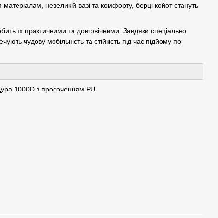
матеріалам, невеликій вазі та комфорту, берці койот стануть
обить їх практичними та довговічними. Завдяки спеціально
ечують чудову мобільність та стійкість під час підйому по
рдура 1000D з просоченням PU