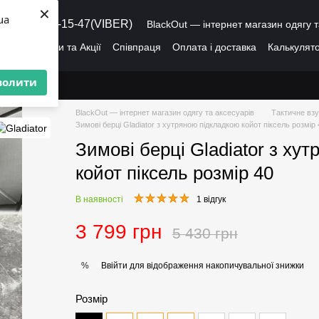
×
ua
8 (095) 486-15-47(VIBER)
BlackOut — інтернет магазин одягу т
ація
Знижки та Акції
Співпраця
Оплата і доставка
Калькулято
лог
Про нас
Угода користувача
волити
BlackOut — інтернет магазин одягу та аксесуарів
Тактичне взу
Зимові берці Gladiator з хутряною підкладкою койот піксель розмір 
Зимові берці Gladiator з ху
койот піксель розмір 40
В наявності
1 відгук
3 799 грн
5 430 грн
Ввійти
для відображення накопичувальної знижки
%
Розмір