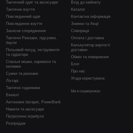
Тактичний одяг та аксесуари
Вхід до кабінету
Тактичне взуття
Каталог
Повсякденний одяг
Контактна інформація
Повсякденне взуття
Знижки та Акції
Захисне спорядження
Співпраця
Тактичні Рюкзаки, підсумки,
Оплата і доставка
баули
Калькулятор вартості
Польовий посуд, інструменти
доставки
та гідратори
Обмін та повернення
Спальні мішки, каремати та
Блог
килимки
Про нас
Сумки та рюкзаки
Угода користувача
Ліхтарі
Тактичні годинники
Ми в соцмережах
Біноклі
Автономні батареї, PowerBank
Намети та аксесуари
Патріотичні атрибути
Розпродаж