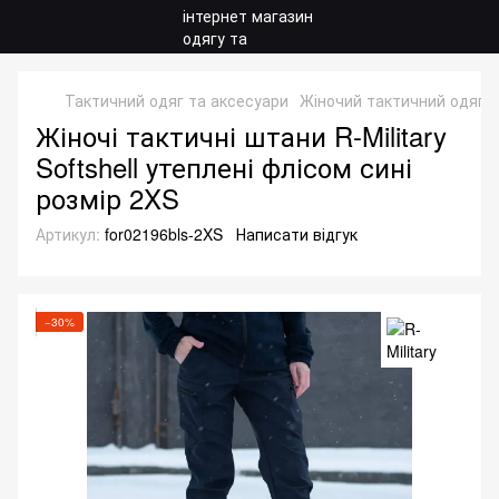
Тактичний одяг та аксесуари
Жіночий тактичний одяг
Жіночі тактичні штани R-Military
Softshell утеплені флісом сині
розмір 2XS
Артикул:
for02196bls-2XS
Написати відгук
−30%