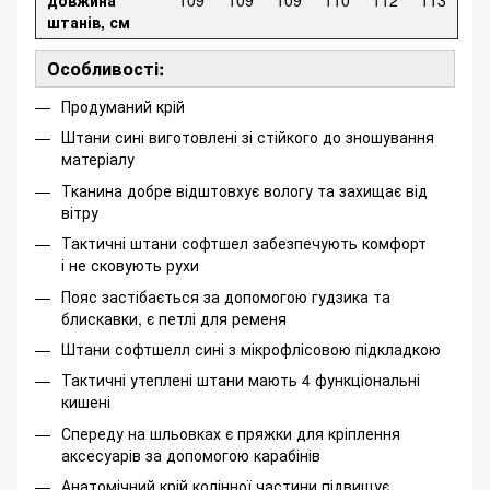
довжина
109
109
109
110
112
113
штанів, см
Особливості:
Продуманий крій
Штани сині виготовлені зі стійкого до зношування
матеріалу
Тканина добре відштовхує вологу та захищає від
вітру
Тактичні штани софтшел забезпечують комфорт
і не сковують рухи
Пояс застібається за допомогою гудзика та
блискавки, є петлі для ременя
Штани софтшелл сині з мікрофлісовою підкладкою
Тактичні утеплені штани мають 4 функціональні
кишені
Спереду на шльовках є пряжки для кріплення
аксесуарів за допомогою карабінів
Анатомічний крій колінної частини підвищує