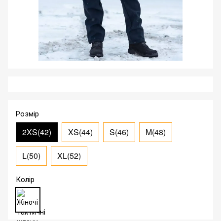
Розмір
2XS(42)
XS(44)
S(46)
M(48)
L(50)
XL(52)
Колір