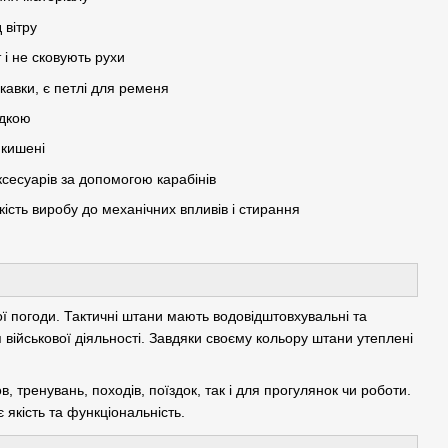
 вітру
і не сковують рухи
кавки, є петлі для ременя
адкою
 кишені
сесуарів за допомогою карабінів
кість виробу до механічних впливів і стирання
ої погоди. Тактичні штани мають водовідштовхувальні та
я військової діяльності. Завдяки своєму кольору штани утеплені
, тренувань, походів, поїздок, так і для прогулянок чи роботи.
 якість та функціональність.