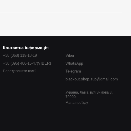
Контактна інформація
+38 (068) 119-18-19
Viber
+38 (095) 486-15-47(VIBER)
WhatsApp
Telegram
Передзвонити вам?
blackout.shop.sup@gmail.com
Україна, Львів, вул Зимова 3,
79000
Мапа проїзду