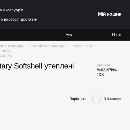
а аксесуарів
Мій кошик
р вартості доставки
Вхід
Укр
яг та аксесуари
Жіночий тактичний одяг
Жіночі штани
-Military
змір 2XS
ary Softshell утеплені
Артикул
for02197bls-
2XS
Порівняти
В бажання