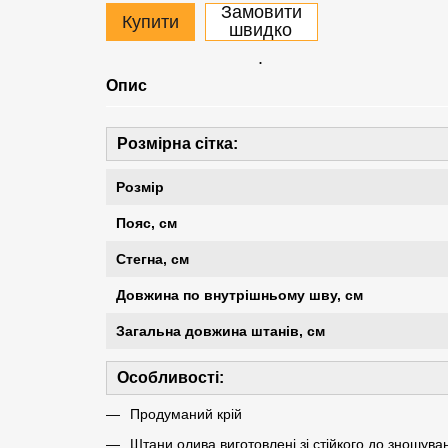
Замовити
Купити
швидко
.
Опис
Розмірна сітка:
Розмір
Пояс, см
Стегна, см
Довжина по внутрішньому шву, см
Загальна довжина штанів, см
Особливості:
Продуманий крій
Штани олива виготовлені зі стійкого до зношува