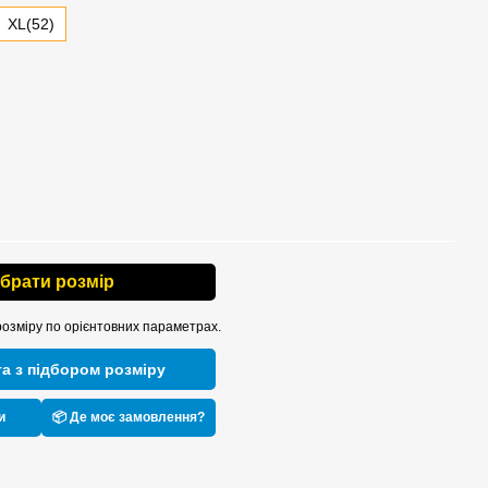
XL(52)
ібрати розмір
розміру по орієнтовних параметрах.
а з підбором розміру
и
📦 Де моє замовлення?