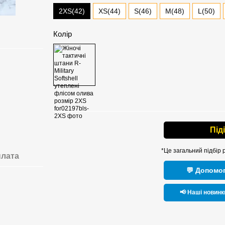
2XS(42)
XS(44)
S(46)
M(48)
L(50)
Колір
Під
*Це загальний підбір 
лата
💬 Допомог
📢 Наші новинк