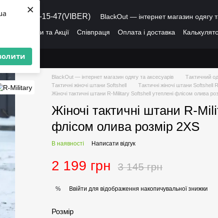
×
ua
8 (095) 486-15-47(VIBER)
BlackOut — інтернет магазин одягу т
ація
Знижки та Акції
Співпраця
Оплата і доставка
Калькулято
лог
Про нас
Угода користувача
волити
BlackOut — інтернет магазин одягу та аксесуарів
Тактичний од
Тактичні жіночі штани Softshell
Тактичні жіночі штани Softshell R
Жіночі тактичні штани R-Military Softshell утеплені флісом олива ро
Жіночі тактичні штани R-Milit
флісом олива розмір 2XS
В наявності
Написати відгук
2 199 грн
3 145 грн
Ввійти
для відображення накопичувальної знижки
%
Розмір