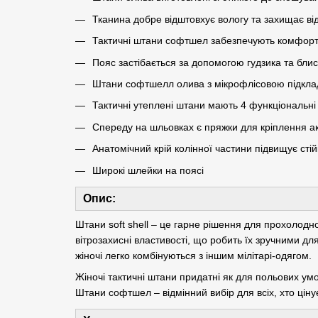
Тканина добре відштовхує вологу та захищає від
Тактичні штани софтшел забезпечують комфорт 
Пояс застібається за допомогою гудзика та блис
Штани софтшелл олива з мікрофлісовою підкл
Тактичні утеплені штани мають 4 функціональні
Спереду на шльовках є пряжки для кріплення ак
Анатомічний крій колінної частини підвищує стій
Широкі шлейки на поясі
Опис:
Штани soft shell – це гарне рішення для прохолодн
вітрозахисні властивості, що робить їх зручними дл
жіночі легко комбінуються з іншим мілітарі-одягом.
Жіночі тактичні штани придатні як для польових умов
Штани софтшел – відмінний вибір для всіх, хто цінує