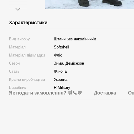
Характеристики
Вид виробу
Штани без наколінників
Матеріал
Softshell
Матеріал підкладки
Фліс
Сезон
Зима, Демісезон
Стать
Жіноча
Країна виробництва
Україна
Виробник
R-Military
Як подати замовлення? 🛒📞💬
Доставка
Оп