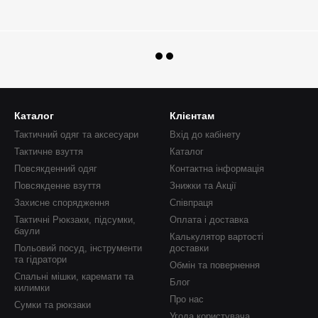
Каталог
Клієнтам
Тактичний одяг та аксесуари
Вхід до кабінету
Тактичне взуття
Каталог
Повсякденний одяг
Контактна інформація
Повсякденне взуття
Знижки та Акції
Захисне спорядження
Співпраця
Тактичні Рюкзаки, підсумки,
Оплата і доставка
баули
Калькулятор вартості
Польовий посуд, інструменти
доставки
та гідратори
Обмін та повернення
Спальні мішки, каремати та
Блог
килимки
Про нас
Сумки та рюкзаки
Угода користувача