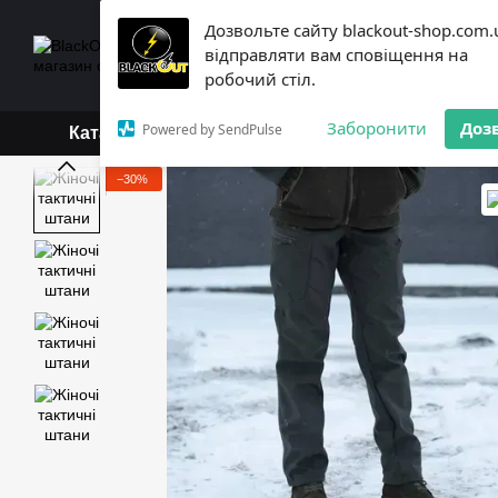
Перейти до основного контенту
Дозвольте сайту blackout-shop.com.
+38 (068) 119-18-19,
+3
відправляти вам сповіщення на
Каталог
Контактна інформ
робочий стіл.
Обмін та повернення
Б
Заборонити
Доз
Powered by SendPulse
Каталог
−30%