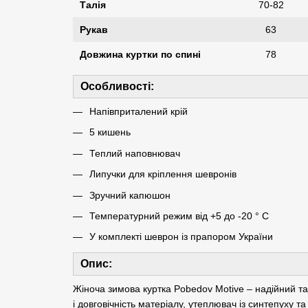
Талія
70-82
Рукав
63
Довжина куртки по спині
78
Особливості:
Напівприталений крій
5 кишень
Теплий наповнювач
Липучки для кріплення шевронів
Зручний капюшон
Температурний режим від +5 до -20 ° С
У комплекті шеврон із прапором України
Опис:
Жіноча зимова куртка Pobedov Motive – надійний та
і довговічність матеріалу, утеплювач із синтепуху т