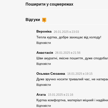
Поширити у соцмережах
Відгуки
5
Вероніка
26.01.2025 в 23:03
Тепла куртка, добре захищає від холоду!
Відповісти
Анастасія
26.01.2025 в 21:56
Шви акуратні, якісне пошиття, дуже сподобал
Відповісти
Осьман Сюзанна
16.01.2025 в 19:15
Дуже зручно носити тривалий час, не натира
Відповісти
Агата
15.01.2025 в 21:16
Куртка комфортна, матеріал міцний і надійни
Відповісти