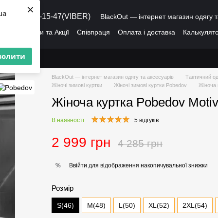
×
ua
8 (095) 486-15-47(VIBER)
BlackOut — інтернет магазин одягу т
ація
Знижки та Акції
Співпраця
Оплата і доставка
Калькулято
лог
Про нас
Угода користувача
волити
BlackOut — інтернет магазин одягу та аксесуарів
Тактичний од
Жіночі зимові куртки
Жіночі зимові куртки Pobedov
Жіноча 
Жіноча куртка Pobedov Motiv
В наявності
5 відгуків
2 999 грн
4 285 грн
Ввійти
для відображення накопичувальної знижки
%
Розмір
S(46)
M(48)
L(50)
XL(52)
2XL(54)