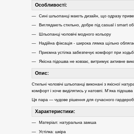
Особливості:
Сині шльопанці мають дизайн, що одразу приве
Виглядають стильно, добре під casual і smart о
Шльопанці чоловічі модного кольору
Надійна фіксація - широка лямка щільно обляга
Приємна устілка забезпечує комфорт при ходьб
Якісна підошва не ковзає, витримує активне ви
Опис:
Стильні чоловічі шльопанці виконані з якісної натур
комфорт і хоче виділятись у натовпі. М’яка підошва
Ця пара — чудове рішення для сучасного гардеробу. В
Характеристики:
Матеріал: натуральна замша
Устілка: шкіра