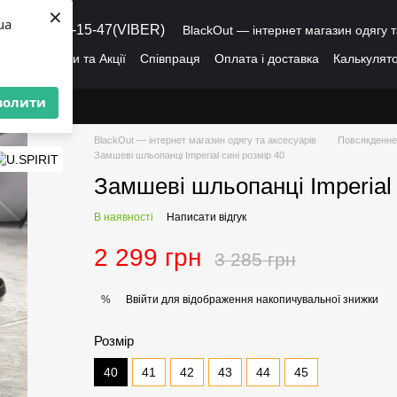
×
ua
8 (095) 486-15-47(VIBER)
BlackOut — інтернет магазин одягу т
ація
Знижки та Акції
Співпраця
Оплата і доставка
Калькулято
лог
Про нас
Угода користувача
волити
BlackOut — інтернет магазин одягу та аксесуарів
Повсякденне
Замшеві шльопанці Imperial сині розмір 40
Замшеві шльопанці Imperial 
В наявності
Написати відгук
2 299 грн
3 285 грн
Ввійти
для відображення накопичувальної знижки
%
Розмір
40
41
42
43
44
45