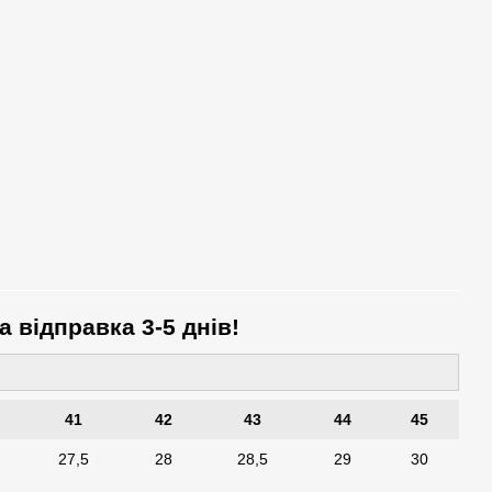
а відправка 3-5 днів!
41
42
43
44
45
27,5
28
28,5
29
30