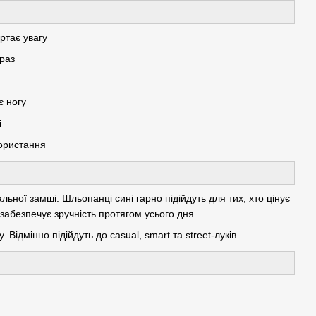
ртає увагу
браз
є ногу
і
користання
альної замші. Шльопанці сині гарно підійдуть для тих, хто цінує
 забезпечує зручність протягом усього дня.
ідмінно підійдуть до casual, smart та street-луків.