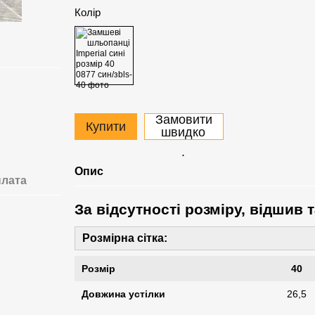
Колір
Замовити
Купити
швидко
.
Опис
лата
За відсутності розміру, відшив т
Розмірна сітка:
Розмір
40
Довжина устілки
26,5