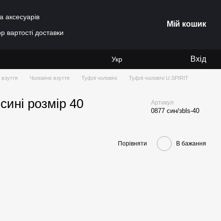
а аксесуарів
Мій кошик
р вартості доставки
Вхід
Укр
 взуття
Чоловіче взуття
Туфлі чоловічі
Туфлі чоловічі U.SPIRIT
сині розмір 40
Артикул
0877 син/зbls-40
Порівняти
В бажання