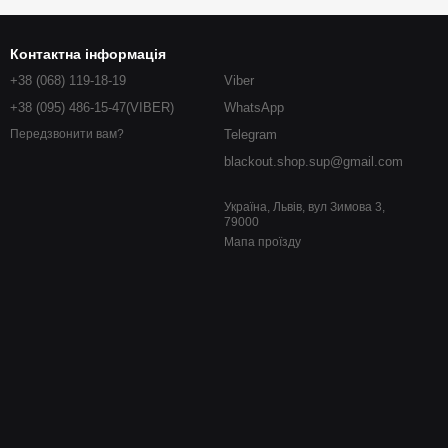
Контактна інформація
+38 (068) 119-18-19
Viber
+38 (095) 486-15-47(VIBER)
WhatsApp
Telegram
Передзвонити вам?
blackout.shop.sup@gmail.com
Україна, Львів, вул Зимова 3,
79000
Мапа проїзду