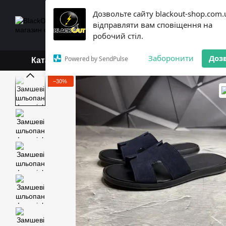
Перейти до основного контенту
Дозвольте сайту blackout-shop.com.
+38 (068) 119-18-19,
+3
відправляти вам сповіщення на
Каталог
Контактна інформ
робочий стіл.
Обмін та повернення
Б
Заборонити
Доз
Powered by SendPulse
Каталог
−30%