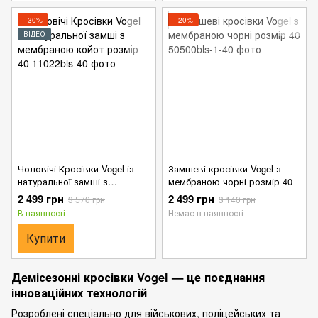
−30%
−20%
ВІДЕО
Чоловічі Кросівки Vogel із
Замшеві кросівки Vogel з
натуральної замші з
мембраною чорні розмір 40
мембраною койот розмір 40
2 499 грн
2 499 грн
3 570 грн
3 140 грн
В наявності
Немає в наявності
Купити
Демісезонні кросівки Vogel — це поєднання
інноваційних технологій
Розроблені спеціально для військових, поліцейських та