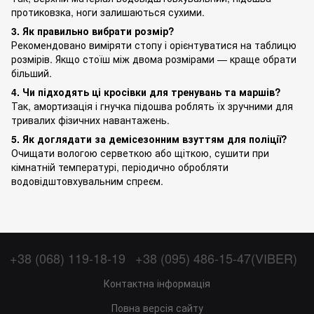
протиковзка, ноги залишаються сухими.
3. Як правильно вибрати розмір?
Рекомендовано виміряти стопу і орієнтуватися на таблицю
розмірів. Якщо стоїш між двома розмірами — краще обрати
більший.
4. Чи підходять ці кросівки для тренувань та маршів?
Так, амортизація і гнучка підошва роблять їх зручними для
тривалих фізичних навантажень.
5. Як доглядати за демісезонним взуттям для поліції?
Очищати вологою серветкою або щіткою, сушити при
кімнатній температурі, періодично обробляти
водовідштовхувальним спреєм.
+38 (068) 119-18-19
+38 (095) 486-15-47(VIBER)
Контактна інформація
Повна версія сайту