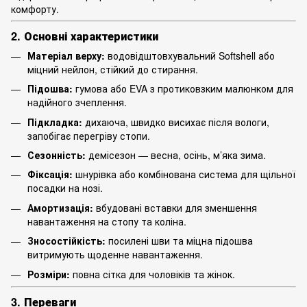
комфорту.
2. Основні характеристики
Матеріал верху:
водовідштовхувальний Softshell або
міцний нейлон, стійкий до стирання.
Підошва:
гумова або EVA з протиковзким малюнком для
надійного зчеплення.
Підкладка:
дихаюча, швидко висихає після вологи,
запобігає перегріву стопи.
Сезонність:
демісезон — весна, осінь, м’яка зима.
Фіксація:
шнурівка або комбінована система для щільної
посадки на нозі.
Амортизація:
вбудовані вставки для зменшення
навантаження на стопу та коліна.
Зносостійкість:
посилені шви та міцна підошва
витримують щоденне навантаження.
Розміри:
повна сітка для чоловіків та жінок.
3. Переваги