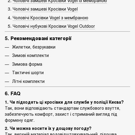
Чоловічі замшеві Кросівки Vogel із мембраною
Чоловічі замшеві Кросівки Vogel
Чоловічі Кросівки Vogel з мембраною
Чоловічі нубукові Кросівки Vogel Outdoor
5. Рекомендовані категорії
Жилетки, безрукавки
Зимові комплекти
Зимова форма
Тактичні шорти
Літні комплекти
6. FAQ
1. Чи підходять ці кросівки для служби у поліції Києва?
Так, вони відповідають стандартам службового взуття,
забезпечують комфорт, захист і стриманий вигляд під
формену одяг.
2. Чи можна носити їх у дощову погоду?
Так, верхній матеріал водовідштовхувальний, підошва