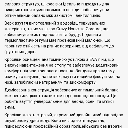
силових структур, ці кросівки ідеально підходять для
використання в умовах змінної погоди, забезпечуючи
оптимальний баланс між захистом і вентиляцією.
Верх взуття виготовлений з водовідштовхувальних
матеріалів, таких як шкіра Crazy Horse та Cordura, що
забезпечує захист від вологи та бруду. Підошва з
термопластичної гуми має протиковзкий малюнок, що
гарантує стійкість на різних поверхнях, від асфальту до
ґрунтових доріг.
Кросівки оснащені анатомічною устілкою з EVA-піни, що
знижує навантаження на стопу та забезпечує додатковий
комфорт під час тривалого носіння. Завдяки прошитому
язичку та шнурівці на петлях, взуття надійно фіксується на
нозі, запобігаючи натиранням та дискомфорту.
Демісезонна конструкція забезпечує оптимальний баланс
між вентиляцією та захистом від прохолодної погоди. Це
робить взуття універсальним для весни, осені та м’якої
зими.
Кросівки мають строгий, стриманий дизайн, який відповідає
службовому дрес-коду. Вони виглядають акуратно,
підкреслюючи професійний образ поліцейського без втрати