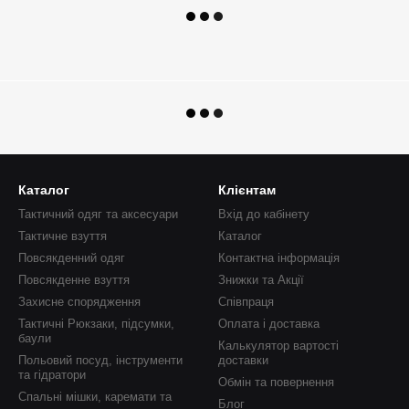
Каталог
Клієнтам
Тактичний одяг та аксесуари
Вхід до кабінету
Тактичне взуття
Каталог
Повсякденний одяг
Контактна інформація
Повсякденне взуття
Знижки та Акції
Захисне спорядження
Співпраця
Тактичні Рюкзаки, підсумки,
Оплата і доставка
баули
Калькулятор вартості
Польовий посуд, інструменти
доставки
та гідратори
Обмін та повернення
Спальні мішки, каремати та
Блог