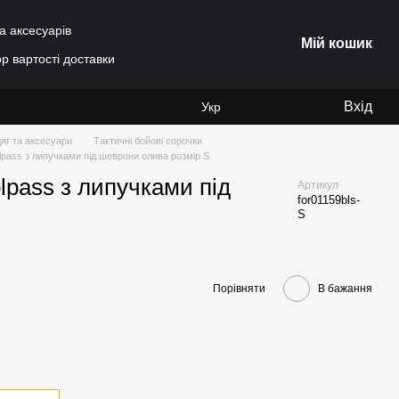
а аксесуарів
Мій кошик
р вартості доставки
Вхід
Укр
яг та аксесуари
Тактичні бойові сорочки
lpass з липучками під шеврони олива розмір S
lpass з липучками під
Артикул
for01159bls-
S
Порівняти
В бажання