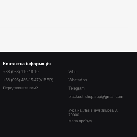
Контактна інформація
+38 (068) 119-18-19
Viber
+38 (095) 486-15-47(VIBER)
WhatsApp
Telegram
Передзвонити вам?
blackout.shop.sup@gmail.com
Україна, Львів, вул Зимова 3,
79000
Мапа проїзду