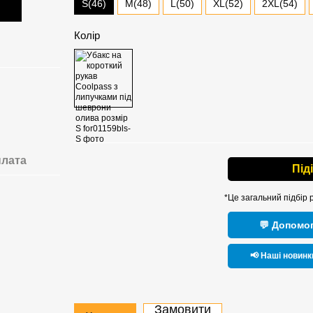
S(46)
M(48)
L(50)
XL(52)
2XL(54)
Колір
лата
Під
*Це загальний підбір 
💬 Допомог
📢 Наші новинк
Замовити