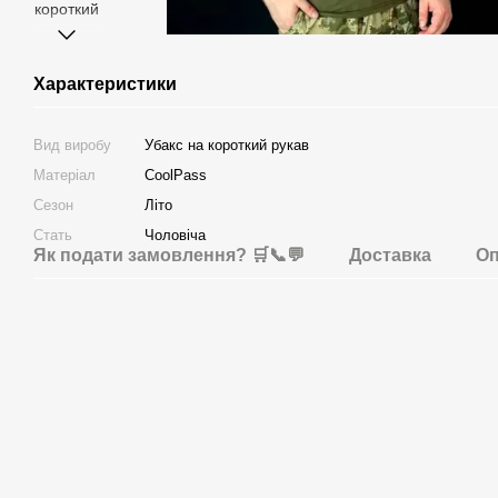
Характеристики
Вид виробу
Убакс на короткий рукав
Матеріал
CoolPass
Сезон
Літо
Стать
Чоловіча
Як подати замовлення? 🛒📞💬
Доставка
Оп