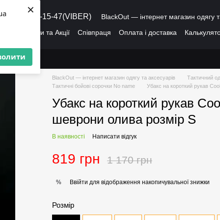
×
ua
8 (095) 486-15-47(VIBER)
BlackOut — інтернет магазин одягу т
ація
Знижки та Акції
Співпраця
Оплата і доставка
Калькулято
лог
Про нас
Угода користувача
волити
BlackOut — інтернет магазин одягу та аксесуарів
Тактичний од
Тактичні бойові сорочки No name
Убакс на короткий рукав Coo
Убакс на короткий рукав Coo
шеврони олива розмір S
В наявності
Написати відгук
819 грн
1 170 грн
Ввійти
для відображення накопичувальної знижки
%
Розмір