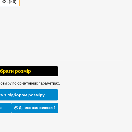
3XL(56)
ібрати розмір
розміру по орієнтовних параметрах.
а з підбором розміру
и
📦 Де моє замовлення?