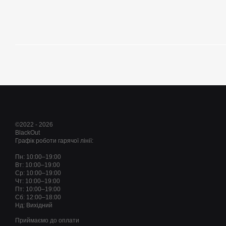
©2022 - 2026
BlackOut
Графік роботи гарячої лінії:
Пн: 10:00–19:00
Вт: 10:00–19:00
Ср: 10:00–19:00
Чт: 10:00–19:00
Пт: 10:00–19:00
Сб: 12:00–18:00
Нд: Вихідний
Приймаємо до оплати