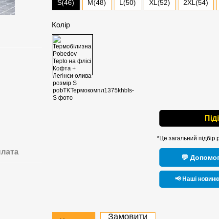
S(46)
M(48)
L(50)
XL(52)
2XL(54)
Колір
Під
*Це загальний підбір 
лата
💬 Допомог
📢 Наші новинк
Замовити