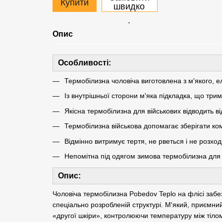
Купити
швидко
.
Опис
Особливості
:
Термобілизна чоловіча виготовлена ​​з м'якого, 
Із внутрішньої сторони м'яка підкладка, що три
Якісна термобілизна для військових відводить ві
Термобілизна військова допомагає зберігати ко
Відмінно витримує тертя, не рветься і не розхо
Непомітна під одягом зимова термобілизна для 
Опис
:
Чоловіча термобілизна Pobedov Teplo на флісі забе
спеціально розробленій структурі. М'який, приємний 
«другої шкіри», контролюючи температуру між тіло