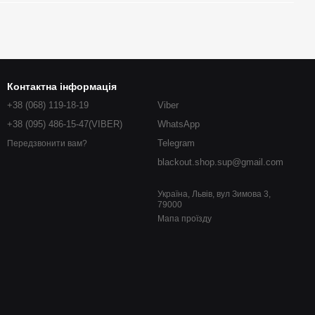
Контактна інформація
+38 (068) 119-18-19
Viber
+38 (095) 486-15-47(VIBER)
WhatsApp
Telegram
Передзвонити вам?
blackout.shop.sup@gmail.com
Україна, Львів, вул Зимова 3,
79000
Мапа проїзду