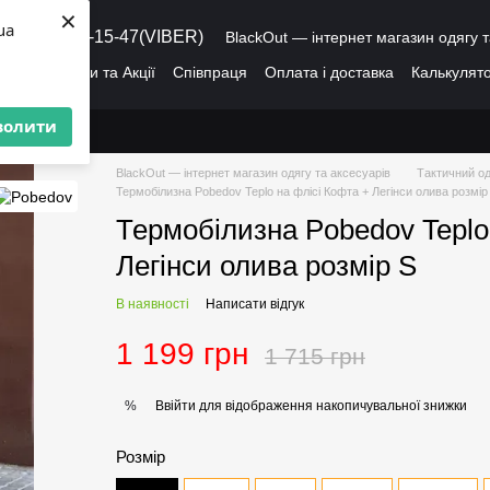
×
ua
8 (095) 486-15-47(VIBER)
BlackOut — інтернет магазин одягу т
ація
Знижки та Акції
Співпраця
Оплата і доставка
Калькулято
лог
Про нас
Угода користувача
волити
BlackOut — інтернет магазин одягу та аксесуарів
Тактичний од
Термобілизна Pobedov Teplo на флісі Кофта + Легінси олива розмір
Термобілизна Pobedov Teplo
Легінси олива розмір S
В наявності
Написати відгук
1 199 грн
1 715 грн
Ввійти
для відображення накопичувальної знижки
%
Розмір