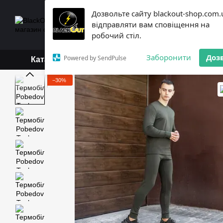
Перейти до основного контенту
Дозвольте сайту blackout-shop.com.
+38 (068) 119-18-19,
+3
відправляти вам сповіщення на
Каталог
Контактна інформ
робочий стіл.
Обмін та повернення
Б
Заборонити
Доз
Powered by SendPulse
Каталог
−30%