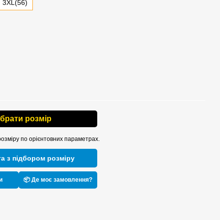
3XL(56)
ібрати розмір
розміру по орієнтовних параметрах.
а з підбором розміру
и
📦 Де моє замовлення?