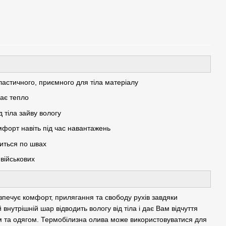
еластичного, приємного для тіла матеріалу
має тепло
д тіла зайву вологу
мфорт навіть під час навантажень
диться по швах
військових
зпечує комфорт, прилягання та свободу рухів завдяки
внутрішній шар відводить вологу від тіла і дає Вам відчуття
м та одягом. Термобілизна олива може використовуватися для