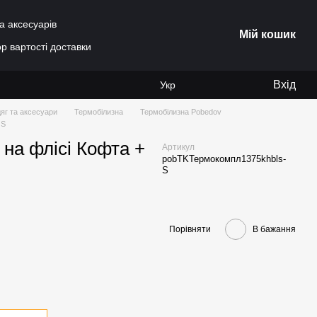
а аксесуарів
Мій кошик
р вартості доставки
Вхід
Укр
яг та аксесуари
Термобілизна
Термобілизна Pobedov
 S
 на флісі Кофта +
Артикул
pobTKТермокомпл1375khbls-
S
Порівняти
В бажання