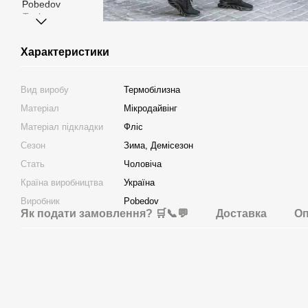
Характеристики
Вид виробу
Термобілизна
Матеріал
Мікродайвінг
Матеріал підкладки
Фліс
Сезон
Зима, Демісезон
Стать
Чоловіча
Країна виробництва
Україна
Виробник
Pobedov
Як подати замовлення? 🛒📞💬
Доставка
Оп