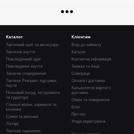
Каталог
Клієнтам
Тактичний одяг та аксесуари
Вхід до кабінету
Тактичне взуття
Каталог
Повсякденний одяг
Контактна інформація
Повсякденне взуття
Знижки та Акції
Захисне спорядження
Співпраця
Тактичні Рюкзаки, підсумки,
Оплата і доставка
баули
Калькулятор вартості
Польовий посуд, інструменти
доставки
та гідратори
Обмін та повернення
Спальні мішки, каремати та
Блог
килимки
Про нас
Сумки та рюкзаки
Угода користувача
Ліхтарі
Тактичні годинники