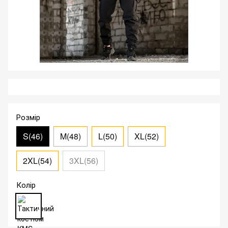
Розмір
S(46)
M(48)
L(50)
XL(52)
2XL(54)
3XL(56)
Колір