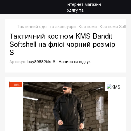
Тактичний одяг та аксесуари
Костюми
Костюми Softshe
Тактичний костюм KMS Bandit
Softshell на флісі чорний розмір
S
Артикул:
buy89882bls-S
Написати відгук
−18%