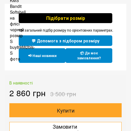
Підібрати розмір
*Це загальний підбір розміру по орієнтовних параметрах.
💬 Допомога з підбором розміру
📦 Де моє
📢 Наші новинки
замовлення?
В наявності
2 860 грн
3 500 грн
Купити
Замовити
.