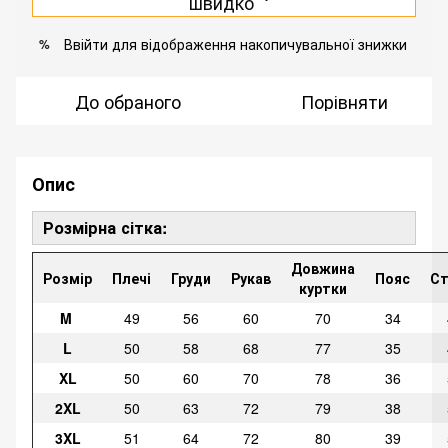
швидко
Ввійти
для відображення накопичувальної знижки
%
До обраного
Порівняти
Опис
Розмірна сітка:
Довжина
Розмір
Плечі
Груди
Рукав
Пояс
Ст
куртки
M
49
56
60
70
34
L
50
58
68
77
35
XL
50
60
70
78
36
2XL
50
63
72
79
38
3XL
51
64
72
80
39