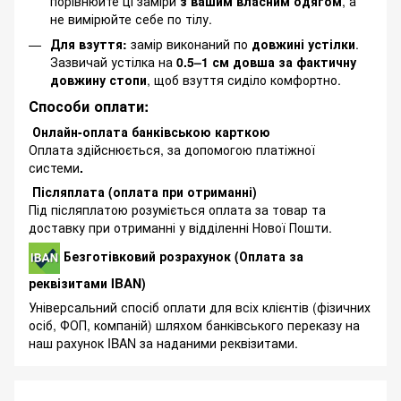
порівнюйте ці заміри
з вашим власним одягом
, а
не вимірюйте себе по тілу.
Для взуття:
замір виконаний по
довжині устілки
.
Зазвичай устілка на
0.5–1 см довша за фактичну
довжину стопи
, щоб взуття сиділо комфортно.
Способи оплати:
Онлайн-оплата банківською карткою
Оплата здійснюється, за допомогою платіжної
системи
.
Післяплата (оплата при отриманні)
Під післяплатою розуміється оплата за товар та
доставку при отриманні у відділенні Нової Пошти.
Безготівковий розрахунок (Оплата за
реквізитами IBAN)
Універсальний спосіб оплати для всіх клієнтів (фізичних
осіб, ФОП, компаній) шляхом банківського переказу на
наш рахунок IBAN за наданими реквізитами.