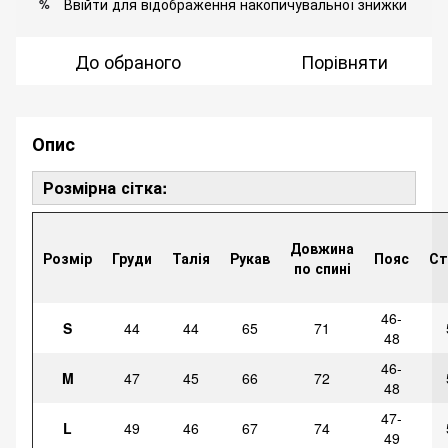
Ввійти
для відображення накопичувальної знижки
%
До обраного
Порівняти
Опис
Розмірна сітка:
Довжина
Розмір
Груди
Талія
Рукав
Пояс
Ст
по спині
46-
S
44
44
65
71
48
46-
M
47
45
66
72
48
47-
L
49
46
67
74
49