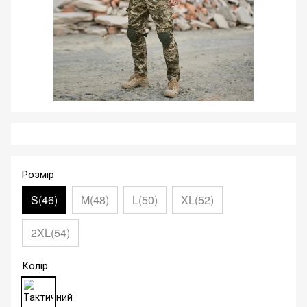
Розмір
S(46)
M(48)
L(50)
XL(52)
2XL(54)
Колір