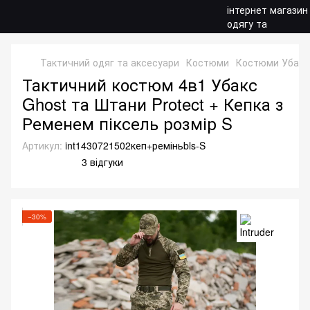
Тактичний одяг та аксесуари
Костюми
Костюми Убакс
Тактичний костюм 4в1 Убакс
Ghost та Штани Protect + Кепка з
Ременем піксель розмір S
Артикул:
int1430721502кеп+реміньbls-S
3 відгуки
−30%