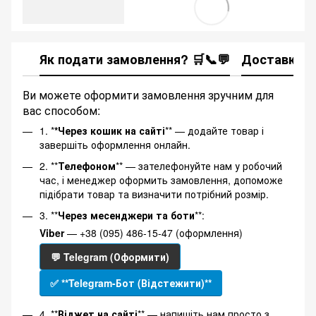
Як подати замовлення? 🛒📞💬
Доставка
Ви можете оформити замовлення зручним для
вас способом:
1. *
*Через кошик на сайті
** — додайте товар і
завершіть оформлення онлайн.
2. **
Телефоном
** — зателефонуйте нам у робочий
час, і менеджер оформить замовлення, допоможе
підібрати товар та визначити потрібний розмір.
3. **
Через месенджери та боти
**:
Viber
— +38 (095) 486-15-47 (оформлення)
💬 Telegram (Оформити)
✅ **Telegram-Бот (Відстежити)**
4. **
Віджет на сайті
** — напишіть нам просто з