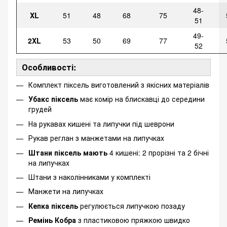
48-
XL
51
48
68
75
51
49-
2XL
53
50
69
77
52
Особливості:
Комплект піксель виготовлений з якісних матеріалів
Убакс піксель
має комір на блискавці до середини
грудей
На рукавах кишені та липучки під шеврони
Рукав реглан з манжетами на липучках
Штани піксель мають
4 кишені: 2 прорізні та 2 бічні
на липучках
Штани з наколінниками у комплекті
Манжети на липучках
Кепка піксель
регулюється липучкою позаду
Ремінь Кобра
з пластиковою пряжкою швидко