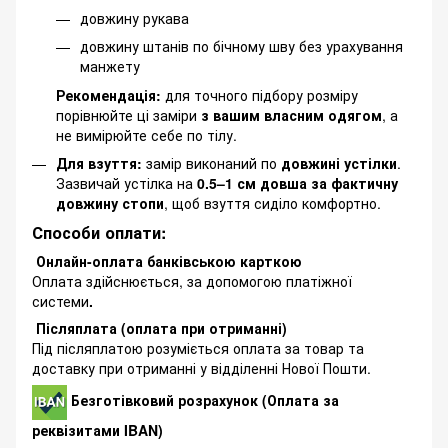
довжину рукава
довжину штанів по бічному шву без урахування
манжету
Рекомендація:
для точного підбору розміру
порівнюйте ці заміри
з вашим власним одягом
, а
не вимірюйте себе по тілу.
Для взуття:
замір виконаний по
довжині устілки
.
Зазвичай устілка на
0.5–1 см довша за фактичну
довжину стопи
, щоб взуття сиділо комфортно.
Способи оплати:
Онлайн-оплата банківською карткою
Оплата здійснюється, за допомогою платіжної
системи
.
Післяплата (оплата при отриманні)
Під післяплатою розуміється оплата за товар та
доставку при отриманні у відділенні Нової Пошти.
Безготівковий розрахунок (Оплата за
реквізитами IBAN)