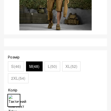
Розмір
S(46)
M(48)
L(50)
XL(52)
2XL(54)
Колір