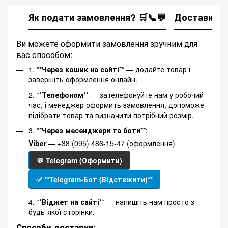
Як подати замовлення? 🛒📞💬
Доставка
Ви можете оформити замовлення зручним для
вас способом:
1. *
*Через кошик на сайті
** — додайте товар і
завершіть оформлення онлайн.
2. **
Телефоном
** — зателефонуйте нам у робочий
час, і менеджер оформить замовлення, допоможе
підібрати товар та визначити потрібний розмір.
3. **
Через месенджери та боти
**:
Viber
— +38 (095) 486-15-47 (оформлення)
💬 Telegram (Оформити)
✅ **Telegram-Бот (Відстежити)**
4. **
Віджет на сайті
** — напишіть нам просто з
будь-якої сторінки.
Способи доставки: