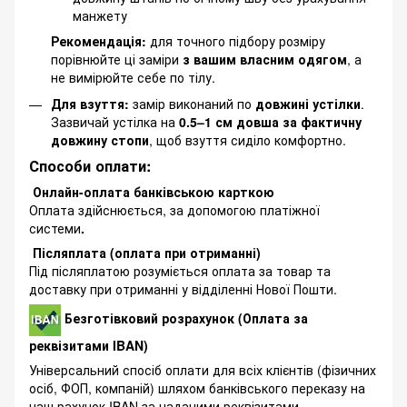
манжету
Рекомендація:
для точного підбору розміру
порівнюйте ці заміри
з вашим власним одягом
, а
не вимірюйте себе по тілу.
Для взуття:
замір виконаний по
довжині устілки
.
Зазвичай устілка на
0.5–1 см довша за фактичну
довжину стопи
, щоб взуття сиділо комфортно.
Способи оплати:
Онлайн-оплата банківською карткою
Оплата здійснюється, за допомогою платіжної
системи
.
Післяплата (оплата при отриманні)
Під післяплатою розуміється оплата за товар та
доставку при отриманні у відділенні Нової Пошти.
Безготівковий розрахунок (Оплата за
реквізитами IBAN)
Універсальний спосіб оплати для всіх клієнтів (фізичних
осіб, ФОП, компаній) шляхом банківського переказу на
наш рахунок IBAN за наданими реквізитами.