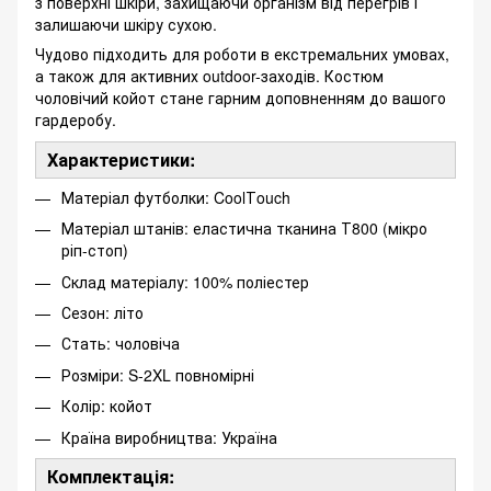
з поверхні шкіри, захищаючи організм від перегрів і
залишаючи шкіру сухою.
Чудово підходить для роботи в екстремальних умовах,
а також для активних outdoor-заходів. Костюм
чоловічий койот стане гарним доповненням до вашого
гардеробу.
Характеристики:
Матеріал футболки: CoolТouch
Матеріал штанів: еластична тканина Т800 (мікро
ріп-стоп)
Склад матеріалу: 100% поліестер
Сезон: літо
Стать: чоловіча
Розміри: S-2XL повномірні
Колір: койот
Країна виробництва: Україна
Комплектація: