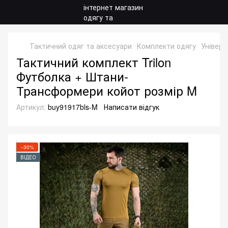
Тактичний одяг та аксесуари
Комплекти одягу
Універс
Тактичний комплект Trilon
Футболка + Штани-
Трансформери койот розмір M
Артикул:
buy91917bls-M
Написати відгук
−30%
ВІДЕО