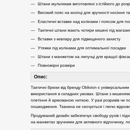
Штани мультикам виготовлені з істійкого до розр
Високий пояс на кнопці для зручності носіння т
Еластичні вставки над колінами і поясом для п
Тактичні штани мають чотири кишені під магази
Вставки з кевлару для підвищеного захисту
Утяжки під колінами для оптимальної посадки
Штани з манжетом на липучці для кращої фіксац
Повномірні розміри
Опис:
Тактичні брюки від бренду Oblivion є універсальним
використання в складних умовах. Штани з кишенями
плетіння й армованою ниткою. У разі розривів чи 
пошкодження. Тканина не скочується і легко віднов
Продуманий дизайн забезпечує свободу рухів і підх
на манжетах зручними для активного відпочинку, по