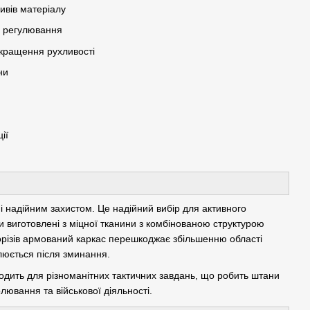
ивів матеріалу
а регулювання
окращення рухливості
ни
ії
 і надійним захистом. Це надійний вибір для активного
 виготовлені з міцної тканини з комбінованою структурою
порізів армований каркас перешкоджає збільшенню області
люється після зминання.
одить для різноманітних тактичних завдань, що робить штани
лювання та військової діяльності.