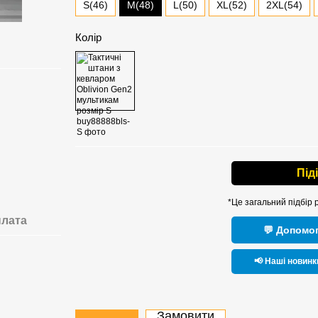
M(48)
S(46)
L(50)
XL(52)
2XL(54)
Колір
Під
*Це загальний підбір 
лата
💬 Допомог
📢 Наші новинк
Замовити