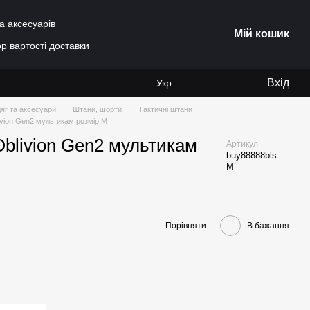
а аксесуарів
Мій кошик
р вартості доставки
Вхід
Укр
яг та аксесуари
Штани, шорти
Тактичні штани
ivion Gen2 мультикам розмір M
Oblivion Gen2 мультикам
Артикул
buy88888bls-
M
Порівняти
В бажання