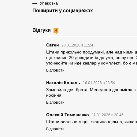
Упаковка
Поширити у соцмережах
Відгуки
4
Євген
28.01.2026 в 11:24
Штани прикольно продумані, але над ними щ
ще хвилин 20 доводити їх до ума, ношу вже 2 
уточнюйте чи йде кевлар у комплекті, бо є м
Відповісти
Наталія Коваль
16.01.2026 в 23:54
Замовила для брата. Менеджер допомігла з 
носіння.
Відповісти
Олексій Тимошенко
11.01.2026 в 20:46
Штани реально міцні, тканина щільна, кишені
Відповісти