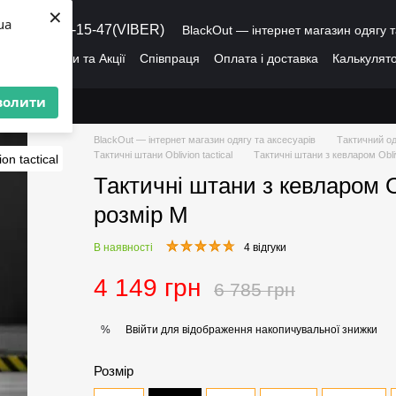
×
ua
8 (095) 486-15-47(VIBER)
BlackOut — інтернет магазин одягу т
ація
Знижки та Акції
Співпраця
Оплата і доставка
Калькулято
лог
Про нас
Угода користувача
волити
BlackOut — інтернет магазин одягу та аксесуарів
Тактичний од
Тактичні штани Оblivion tactical
Тактичні штани з кевларом Obl
Тактичні штани з кевларом 
розмір M
В наявності
4 відгуки
4 149 грн
6 785 грн
Ввійти
для відображення накопичувальної знижки
%
Розмір