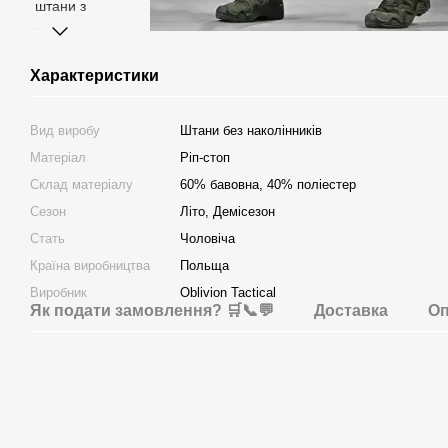
Характеристики
Вид виробу
Штани без наколінників
Матеріал
Ріп-стоп
Склад матеріалу
60% бавовна, 40% поліестер
Сезон
Літо, Демісезон
Стать
Чоловіча
Країна виробництва
Польща
Виробник
Oblivion Tactical
Як подати замовлення? 🛒📞💬
Доставка
Оп