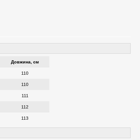
Довжина, см
110
110
111
112
113