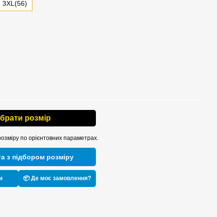
3XL(56)
ібрати розмір
розміру по орієнтовних параметрах.
а з підбором розміру
и
📦 Де моє замовлення?