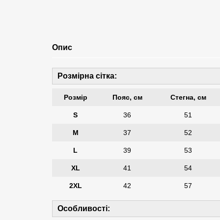
Опис
Розмірна сітка:
Розмір
Пояс, см
Стегна, см
S
36
51
M
37
52
L
39
53
XL
41
54
2XL
42
57
Особливості: