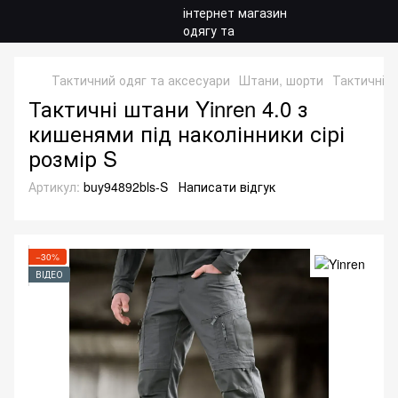
Тактичний одяг та аксесуари
Штани, шорти
Тактичні 
Тактичні штани Yinren 4.0 з
кишенями під наколінники сірі
розмір S
Артикул:
buy94892bls-S
Написати відгук
−30%
ВІДЕО