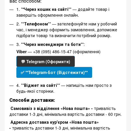
вас способом:
1. *
*Через кошик на сайті
** — додайте товар і
завершіть оформлення онлайн.
2. **
Телефоном
** — зателефонуйте нам у робочий
час, і менеджер оформить замовлення, допоможе
підібрати товар та визначити потрібний розмір.
3. **
Через месенджери та боти
**:
Viber
— +38 (095) 486-15-47 (оформлення)
💬 Telegram (Оформити)
✅ **Telegram-Бот (Відстежити)**
4. **
Віджет на сайті
** — напишіть нам просто з
будь-якої сторінки.
Способи доставки:
Самовивіз з відділення «Нова пошта» -
тривалість
доставки 1-3 дні, мінімальна вартість доставки - 60 грн.
Адресна доставка кур'єром «Нова пошта»
-
тривалість доставки 1-3 дні, мінімальна вартість