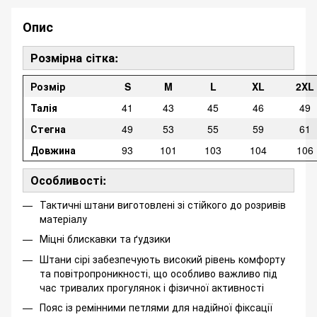
Опис
Розмірна сітка:
Розмір
S
M
L
XL
2XL
Талія
41
43
45
46
49
Стегна
49
53
55
59
61
Довжина
93
101
103
104
106
Особливості:
Тактичні штани виготовлені зі стійкого до розривів
матеріалу
Міцні блискавки та ґудзики
Штани сірі забезпечують високий рівень комфорту
та повітропроникності, що особливо важливо під
час тривалих прогулянок і фізичної активності
Пояс із ремінними петлями для надійної фіксації