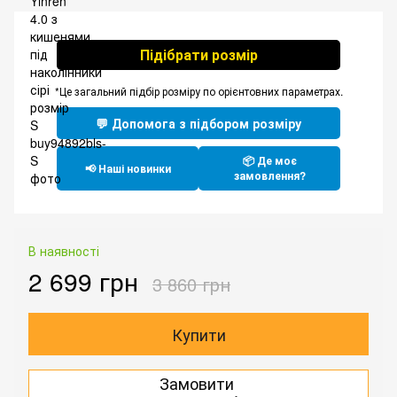
Підібрати розмір
*Це загальний підбір розміру по орієнтовних параметрах.
💬 Допомога з підбором розміру
📦 Де моє
📢 Наші новинки
замовлення?
В наявності
2 699 грн
3 860 грн
Купити
Замовити
.