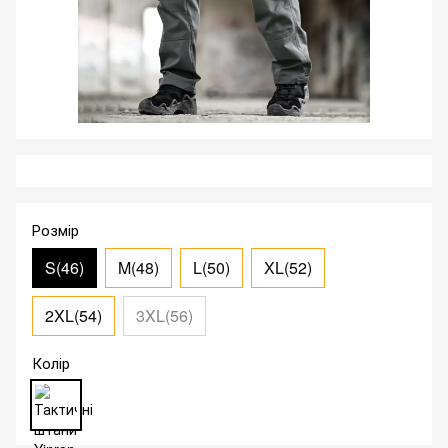
Розмір
S(46)
M(48)
L(50)
XL(52)
2XL(54)
3XL(56)
Колір