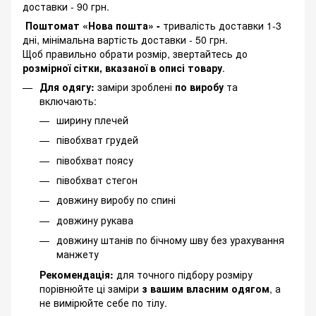
доставки - 90 грн.
Поштомат «Нова пошта» -
тривалість доставки 1-3
дні, мінімальна вартість доставки - 50 грн.
Щоб правильно обрати розмір, звертайтесь до
розмірної сітки, вказаної в описі товару
.
Для одягу:
заміри зроблені
по виробу
та
включають:
ширину плечей
півобхват грудей
півобхват поясу
півобхват стегон
довжину виробу по спині
довжину рукава
довжину штанів по бічному шву без урахування
манжету
Рекомендація:
для точного підбору розміру
порівнюйте ці заміри
з вашим власним одягом
, а
не вимірюйте себе по тілу.