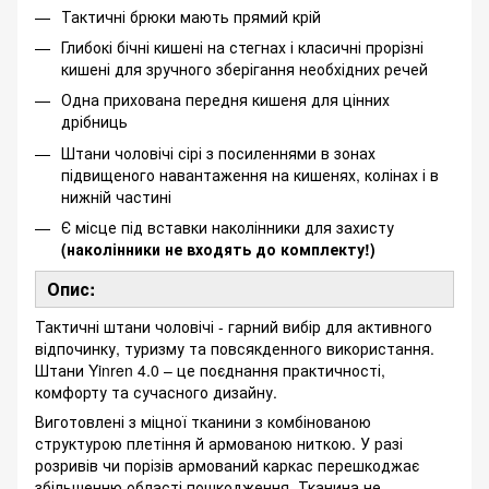
Тактичні брюки мають прямий крій
Глибокі бічні кишені на стегнах і класичні прорізні
кишені для зручного зберігання необхідних речей
Одна прихована передня кишеня для цінних
дрібниць
Штани чоловічі сірі з посиленнями в зонах
підвищеного навантаження на кишенях, колінах і в
нижній частині
Є місце під вставки наколінники для захисту
(наколінники не входять до комплекту!)
Опис:
Тактичні штани чоловічі - гарний вибір для активного
відпочинку, туризму та повсякденного використання.
Штани Yinren 4.0 – це поєднання практичності,
комфорту та сучасного дизайну.
Виготовлені з міцної тканини з комбінованою
структурою плетіння й армованою ниткою. У разі
розривів чи порізів армований каркас перешкоджає
збільшенню області пошкодження. Тканина не