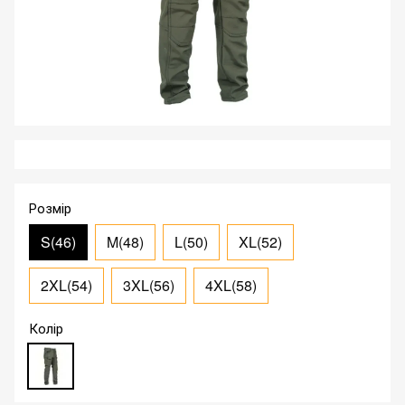
Розмір
S(46)
M(48)
L(50)
XL(52)
2XL(54)
3XL(56)
4XL(58)
Колір