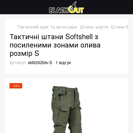
Тактичний одяг та аксесуари
Штани, шорти
Штани Soft
Тактичні штани Softshell з
посиленими зонами олива
розмір S
Артикул:
skl6262bls-S
1 відгук
−24%