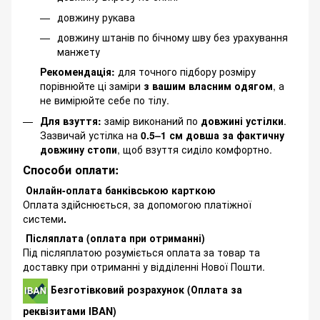
довжину рукава
довжину штанів по бічному шву без урахування
манжету
Рекомендація:
для точного підбору розміру
порівнюйте ці заміри
з вашим власним одягом
, а
не вимірюйте себе по тілу.
Для взуття:
замір виконаний по
довжині устілки
.
Зазвичай устілка на
0.5–1 см довша за фактичну
довжину стопи
, щоб взуття сиділо комфортно.
Способи оплати:
Онлайн-оплата банківською карткою
Оплата здійснюється, за допомогою платіжної
системи
.
Післяплата (оплата при отриманні)
Під післяплатою розуміється оплата за товар та
доставку при отриманні у відділенні Нової Пошти.
Безготівковий розрахунок (Оплата за
реквізитами IBAN)